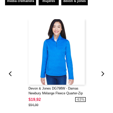
media cremallera
mujeres
devon & jones
Devon & Jones DG798W - Damas
Newbury Mélange Fleece Quarter-Zip
$19,92
-63%
$54,00