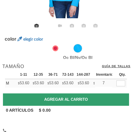
color
elegir color
Oc Bl/Nv/Oc Bl
TAMAÑO
GUÍA DE TALLAS
1-11
12-35
36-71
72-143
144-287
288 +
Inventario
Mas
Qty.
+
53.60
53.60
53.60
53.60
53.60
53.60
7
M
$
$
$
$
$
$
0
ARTÍCULOS
$
0.00