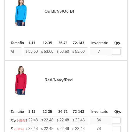
Oc Bl/Nv/Oc Bl
Tamaño
1-11
12-35
36-71
72-143
144-287
Inventario
288 +
Qty.
Mas
+
53.60
53.60
53.60
53.60
53.60
7
53.60
M
$
$
$
$
$
$
Red/Navy/Red
Tamaño
1-11
12-35
36-71
72-143
144-287
Inventario
288 +
Qty.
Mas
+
22.48
22.48
22.48
22.48
22.48
34
22.48
XS
$
$
$
$
$
$
(-58%)
+
22.48
22.48
22.48
22.48
22.48
78
22.48
S
$
$
$
$
$
$
(-58%)