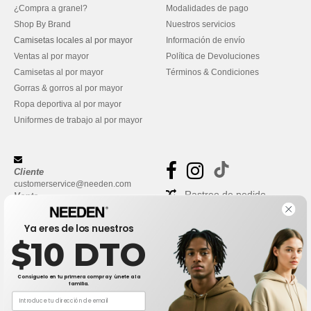
¿Compra a granel?
Modalidades de pago
Shop By Brand
Nuestros servicios
Camisetas locales al por mayor
Información de envío
Ventas al por mayor
Política de Devoluciones
Camisetas al por mayor
Términos & Condiciones
Gorras & gorros al por mayor
Ropa deportiva al por mayor
Uniformes de trabajo al por mayor
Cliente
customerservice@needen.com
Rastreo de pedido
Venta
sales@needen.com
Preguntas frecuentes
Ya eres de los nuestros
$10 DTO
Consíguelo en tu primera compra y únete a la
familia.