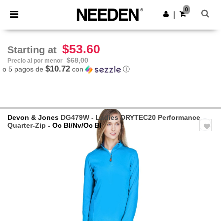
×
App de Needen
0
Descargar app
|
¡Mejores precios en app!
$53.60
Starting at
$68,00
Precio al por menor
$10.72
o 5 pagos de
con
ⓘ
Devon & Jones
DG479W - Ladies DRYTEC20 Performance
Quarter-Zip
- Oc Bl/Nv/Oc Bl
Previous
Next