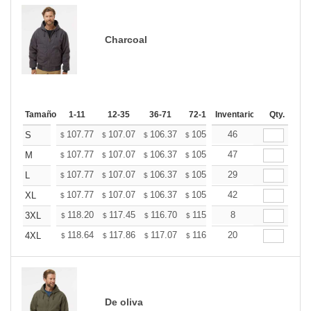
Charcoal
Tamaño
1-11
12-35
36-71
72-143
Inventario
144-287
Qty.
288 +
107.77
107.07
106.37
105.67
46
104.97
104.27
S
$
$
$
$
$
$
107.77
107.07
106.37
105.67
47
104.97
104.27
M
$
$
$
$
$
$
107.77
107.07
106.37
105.67
29
104.97
104.27
L
$
$
$
$
$
$
107.77
107.07
106.37
105.67
42
104.97
104.27
XL
$
$
$
$
$
$
118.20
117.45
116.70
115.96
8
115.21
114.46
3XL
$
$
$
$
$
$
118.64
117.86
117.07
116.29
20
115.51
114.73
4XL
$
$
$
$
$
$
De oliva