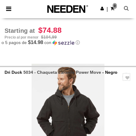
×
App de Needen
0
Descargar app
|
¡Mejores precios en app!
$74.88
Starting at
$104,99
Precio al por menor
$14.98
o 5 pagos de
con
ⓘ
Dri Duck
5034 - Chaqueta Laramie Power Move
- Negro
Previous
Next