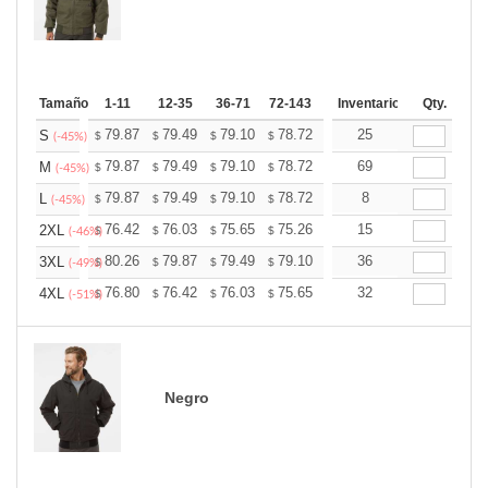
Tamaño
1-11
12-35
36-71
72-143
144-287
Inventario
288 +
Qty.
Mas
+
79.87
79.49
79.10
78.72
78.34
25
77.95
S
$
$
$
$
$
$
(-45%)
+
79.87
79.49
79.10
78.72
78.34
69
77.95
M
$
$
$
$
$
$
(-45%)
+
79.87
79.49
79.10
78.72
78.34
8
77.95
L
$
$
$
$
$
$
(-45%)
+
76.42
76.03
75.65
75.26
74.88
15
74.50
2XL
$
$
$
$
$
$
(-46%)
+
80.26
79.87
79.49
79.10
78.72
36
78.34
3XL
$
$
$
$
$
$
(-49%)
+
76.80
76.42
76.03
75.65
75.26
32
74.88
4XL
$
$
$
$
$
$
(-51%)
Negro