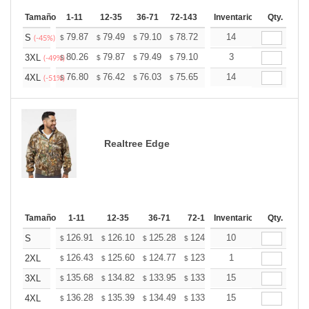
Tamaño
1-11
12-35
36-71
72-143
144-287
Inventario
288 +
Qty.
Mas
+
79.87
79.49
79.10
78.72
78.34
14
77.95
S
$
$
$
$
$
$
(-45%)
+
80.26
79.87
79.49
79.10
78.72
3
78.34
3XL
$
$
$
$
$
$
(-49%)
+
76.80
76.42
76.03
75.65
75.26
14
74.88
4XL
$
$
$
$
$
$
(-51%)
Realtree Edge
Tamaño
1-11
12-35
36-71
72-143
Inventario
144-287
Qty.
288 +
126.91
126.10
125.28
124.46
10
123.64
122.82
S
$
$
$
$
$
$
126.43
125.60
124.77
123.94
1
123.11
122.27
2XL
$
$
$
$
$
$
135.68
134.82
133.95
133.09
15
132.22
131.36
3XL
$
$
$
$
$
$
136.28
135.39
134.49
133.59
15
132.70
131.80
4XL
$
$
$
$
$
$