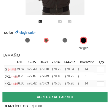
color
elegir color
Negro
TAMAÑO
1-11
12-35
36-71
72-143
144-287
288 +
Inventario
Mas
Qty.
+
79.87
79.49
79.10
78.72
78.34
77.95
14
S
$
$
$
$
$
$
(-45%)
+
80.26
79.87
79.49
79.10
78.72
78.34
3
3XL
$
$
$
$
$
$
(-49%)
+
76.80
76.42
76.03
75.65
75.26
74.88
14
4XL
$
$
$
$
$
$
(-51%)
0
ARTÍCULOS
$
0.00