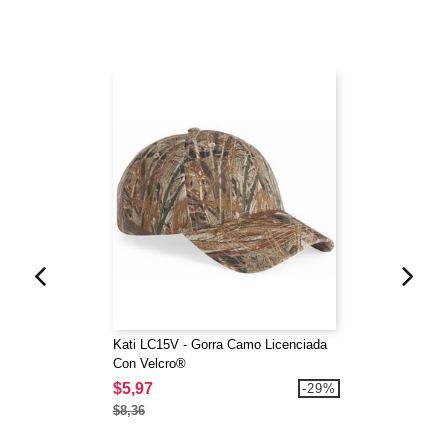
Kati LC15V - Gorra Camo Licenciada
Con Velcro®
$5,97
-29%
$8,36