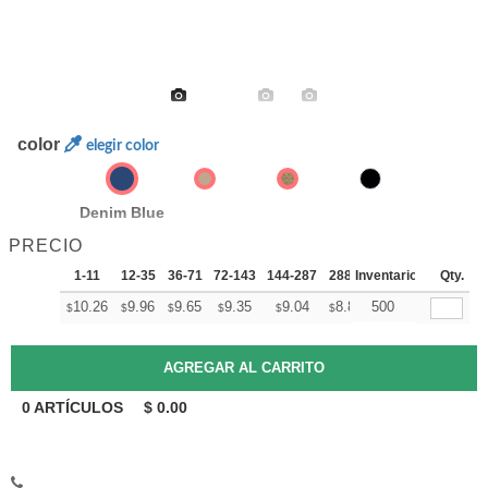
color
elegir color
Denim Blue
PRECIO
1-11
12-35
36-71
72-143
144-287
288 +
Inventario
Mas
Qty.
+
10.26
9.96
9.65
9.35
9.04
8.89
500
$
$
$
$
$
$
0
ARTÍCULOS
$
0.00