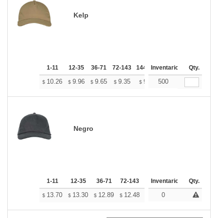
Kelp
1-11
12-35
36-71
72-143
144-287
Inventario
288 +
Mas
Qty.
+
10.26
9.96
9.65
9.35
9.04
500
8.89
$
$
$
$
$
$
Negro
1-11
12-35
36-71
72-143
144-287
Inventario
288 +
Qty.
Mas
+
13.70
13.30
12.89
12.48
12.08
0
11.88
$
$
$
$
$
$