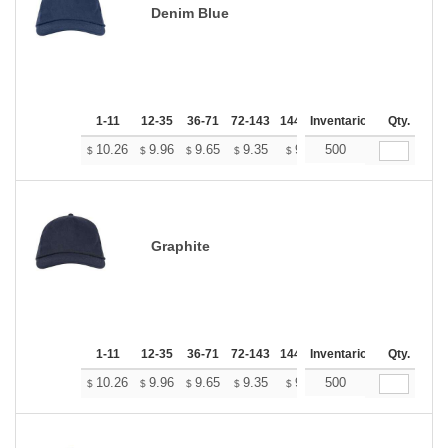
Denim Blue
1-11
12-35
36-71
72-143
144-287
Inventario
288 +
Mas
Qty.
+
10.26
9.96
9.65
9.35
9.04
500
8.89
$
$
$
$
$
$
Graphite
1-11
12-35
36-71
72-143
144-287
Inventario
288 +
Mas
Qty.
+
10.26
9.96
9.65
9.35
9.04
500
8.89
$
$
$
$
$
$