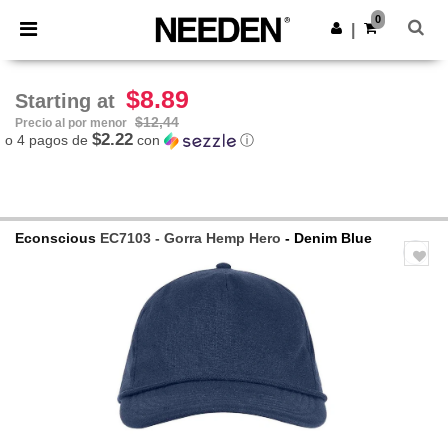
×
App de Needen
0
Descargar app
|
¡Mejores precios en app!
$8.89
Starting at
$12,44
Precio al por menor
$2.22
o 4 pagos de
con
ⓘ
Econscious
EC7103 - Gorra Hemp Hero
- Denim Blue
Previous
Next