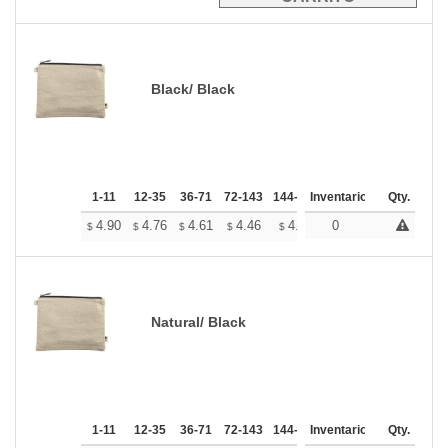
Black/ Black
1-11
12-35
36-71
72-143
144-287
Inventario
288 +
Mas
Qty.
+
4.90
4.76
4.61
4.46
4.32
0
4.25
$
$
$
$
$
$
Natural/ Black
1-11
12-35
36-71
72-143
144-287
Inventario
288 +
Mas
Qty.