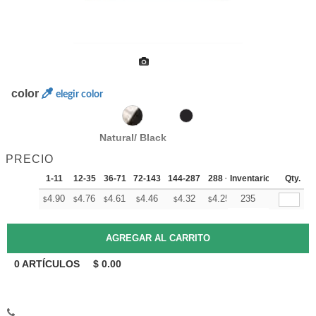
color
elegir color
Natural/ Black
PRECIO
1-11
12-35
36-71
72-143
144-287
288 +
Inventario
Mas
Qty.
+
4.90
4.76
4.61
4.46
4.32
4.25
235
$
$
$
$
$
$
0
ARTÍCULOS
$
0.00