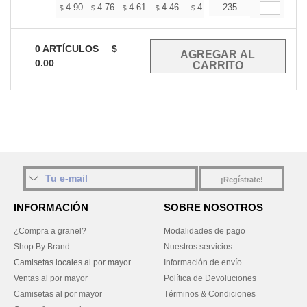
+
4.90
4.76
4.61
4.46
4.32
235
4.25
$
$
$
$
$
$
0
ARTÍCULOS
$
0.00
¡Regístrate!
INFORMACIÓN
SOBRE NOSOTROS
¿Compra a granel?
Modalidades de pago
Shop By Brand
Nuestros servicios
Camisetas locales al por mayor
Información de envío
Ventas al por mayor
Política de Devoluciones
Camisetas al por mayor
Términos & Condiciones