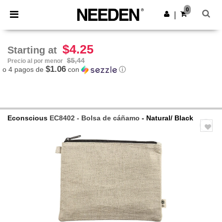
×
App de Needen
0
Descargar app
|
¡Mejores precios en app!
$4.25
Starting at
$5,44
Precio al por menor
$1.06
o 4 pagos de
con
ⓘ
Econscious
EC8402 - Bolsa de cáñamo
- Natural/ Black
Previous
Next