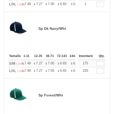
+
7.49
7.27
7.05
6.83
6.60
1
6.49
L/XL
$
$
$
$
$
$
(-26%)
Sp Dk Navy/Wht
Tamaño
1-11
12-35
36-71
72-143
144-287
Inventario
288 +
Mas
Qty.
+
7.49
7.27
7.05
6.83
6.60
175
6.49
S/M
$
$
$
$
$
$
(-26%)
+
7.49
7.27
7.05
6.83
6.60
220
6.49
L/XL
$
$
$
$
$
$
(-26%)
Sp Forest/Wht