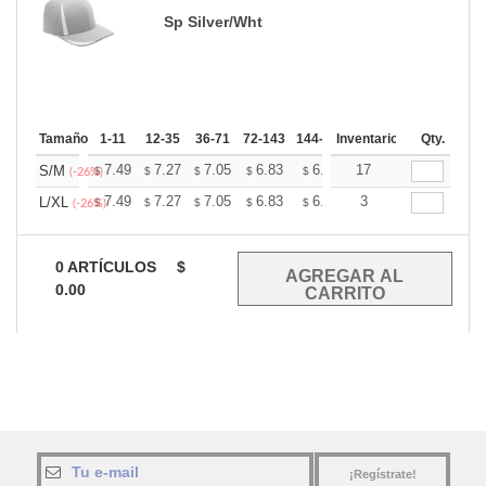
Sp Silver/Wht
Tamaño
1-11
12-35
36-71
72-143
144-287
Inventario
288 +
Mas
Qty.
+
7.49
7.27
7.05
6.83
6.60
17
6.49
S/M
$
$
$
$
$
$
(-26%)
+
7.49
7.27
7.05
6.83
6.60
3
6.49
L/XL
$
$
$
$
$
$
(-26%)
0
ARTÍCULOS
$
0.00
¡Regístrate!