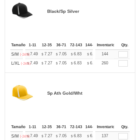
Black/Sp Silver
Tamaño
1-11
12-35
36-71
72-143
144-287
Inventario
288 +
Mas
Qty.
+
7.49
7.27
7.05
6.83
6.60
144
6.49
S/M
$
$
$
$
$
$
(-26%)
+
7.49
7.27
7.05
6.83
6.60
260
6.49
L/XL
$
$
$
$
$
$
(-26%)
Sp Ath Gold/Wht
Tamaño
1-11
12-35
36-71
72-143
144-287
Inventario
288 +
Mas
Qty.
+
7.49
7.27
7.05
6.83
6.60
137
6.49
S/M
$
$
$
$
$
$
(-26%)