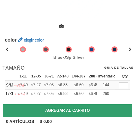
color
elegir color
Black/Sp Silver
TAMAÑO
GUÍA DE TALLAS
1-11
12-35
36-71
72-143
144-287
288 +
Inventario
Mas
Qty.
+
7.49
7.27
7.05
6.83
6.60
6.49
144
S/M
$
$
$
$
$
$
(-26%)
+
7.49
7.27
7.05
6.83
6.60
6.49
260
L/XL
$
$
$
$
$
$
(-26%)
0
ARTÍCULOS
$
0.00