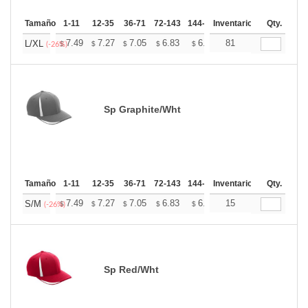
Tamaño
1-11
12-35
36-71
72-143
144-287
Inventario
288 +
Mas
Qty.
+
7.49
7.27
7.05
6.83
6.60
81
6.49
L/XL
$
$
$
$
$
$
(-26%)
Sp Graphite/Wht
Tamaño
1-11
12-35
36-71
72-143
144-287
Inventario
288 +
Mas
Qty.
+
7.49
7.27
7.05
6.83
6.60
15
6.49
S/M
$
$
$
$
$
$
(-26%)
Sp Red/Wht