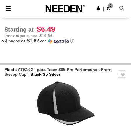
×
App de Needen
0
Descargar app
|
¡Mejores precios en app!
$6.49
Starting at
$14,54
Precio al por menor
$1.62
o 4 pagos de
con
ⓘ
Flexfit
ATB102 - para Team 365 Pro Performance Front
Sweep Cap
- Black/Sp Silver
Previous
Next