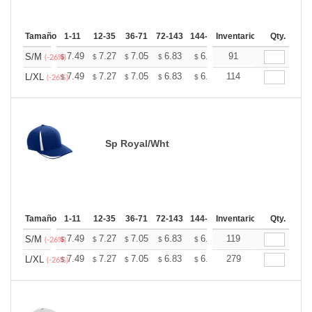
Tamaño
1-11
12-35
36-71
72-143
144-287
Inventario
288 +
Mas
Qty.
+
7.49
7.27
7.05
6.83
6.60
91
6.49
S/M
$
$
$
$
$
$
(-26%)
+
7.49
7.27
7.05
6.83
6.60
114
6.49
L/XL
$
$
$
$
$
$
(-26%)
Sp Royal/Wht
Tamaño
1-11
12-35
36-71
72-143
144-287
Inventario
288 +
Mas
Qty.
+
7.49
7.27
7.05
6.83
6.60
119
6.49
S/M
$
$
$
$
$
$
(-26%)
+
7.49
7.27
7.05
6.83
6.60
279
6.49
L/XL
$
$
$
$
$
$
(-26%)