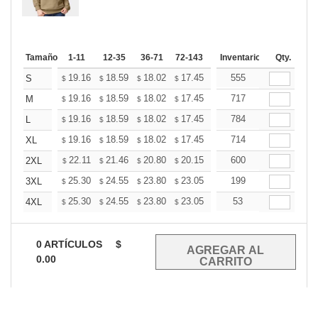
Tamaño
1-11
12-35
36-71
72-143
144-287
Inventario
288 +
Qty.
Mas
+
19.16
18.59
18.02
17.45
16.89
555
16.60
S
$
$
$
$
$
$
+
19.16
18.59
18.02
17.45
16.89
717
16.60
M
$
$
$
$
$
$
+
19.16
18.59
18.02
17.45
16.89
784
16.60
L
$
$
$
$
$
$
+
19.16
18.59
18.02
17.45
16.89
714
16.60
XL
$
$
$
$
$
$
+
22.11
21.46
20.80
20.15
19.49
600
19.16
2XL
$
$
$
$
$
$
+
25.30
24.55
23.80
23.05
22.30
199
21.93
3XL
$
$
$
$
$
$
+
25.30
24.55
23.80
23.05
22.30
53
21.93
4XL
$
$
$
$
$
$
0
ARTÍCULOS
$
0.00