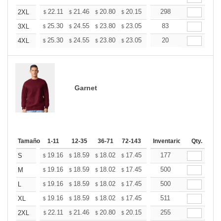
+
22.11
21.46
20.80
20.15
19.49
298
19.16
2XL
$
$
$
$
$
$
+
25.30
24.55
23.80
23.05
22.30
83
21.93
3XL
$
$
$
$
$
$
+
25.30
24.55
23.80
23.05
22.30
20
21.93
4XL
$
$
$
$
$
$
Garnet
Tamaño
1-11
12-35
36-71
72-143
144-287
Inventario
288 +
Qty.
Mas
+
19.16
18.59
18.02
17.45
16.89
177
16.60
S
$
$
$
$
$
$
+
19.16
18.59
18.02
17.45
16.89
500
16.60
M
$
$
$
$
$
$
+
19.16
18.59
18.02
17.45
16.89
500
16.60
L
$
$
$
$
$
$
+
19.16
18.59
18.02
17.45
16.89
511
16.60
XL
$
$
$
$
$
$
+
22.11
21.46
20.80
20.15
19.49
255
19.16
2XL
$
$
$
$
$
$