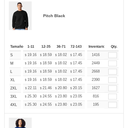
Pitch Black
Tamaño
1-11
12-35
36-71
72-143
144-287
Inventario
288 +
Qty.
Mas
+
19.16
18.59
18.02
17.45
16.89
1416
16.60
S
$
$
$
$
$
$
+
19.16
18.59
18.02
17.45
16.89
2449
16.60
M
$
$
$
$
$
$
+
19.16
18.59
18.02
17.45
16.89
2668
16.60
L
$
$
$
$
$
$
+
19.16
18.59
18.02
17.45
16.89
2390
16.60
XL
$
$
$
$
$
$
+
22.11
21.46
20.80
20.15
19.49
1627
19.16
2XL
$
$
$
$
$
$
+
25.30
24.55
23.80
23.05
22.30
816
21.93
3XL
$
$
$
$
$
$
+
25.30
24.55
23.80
23.05
22.30
195
21.93
4XL
$
$
$
$
$
$