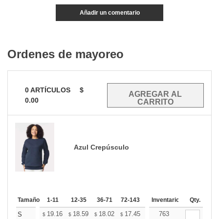
Añadir un comentario
Ordenes de mayoreo
0
ARTÍCULOS
$
0.00
Azul Crepúsculo
Tamaño
1-11
12-35
36-71
72-143
144-287
Inventario
288 +
Qty.
Mas
+
19.16
18.59
18.02
17.45
16.89
763
16.60
S
$
$
$
$
$
$