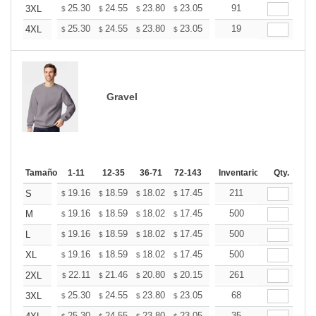
+
25.30
24.55
23.80
23.05
22.30
91
21.93
3XL
$
$
$
$
$
$
+
25.30
24.55
23.80
23.05
22.30
19
21.93
4XL
$
$
$
$
$
$
Gravel
Tamaño
1-11
12-35
36-71
72-143
144-287
Inventario
288 +
Qty.
Mas
+
19.16
18.59
18.02
17.45
16.89
211
16.60
S
$
$
$
$
$
$
+
19.16
18.59
18.02
17.45
16.89
500
16.60
M
$
$
$
$
$
$
+
19.16
18.59
18.02
17.45
16.89
500
16.60
L
$
$
$
$
$
$
+
19.16
18.59
18.02
17.45
16.89
500
16.60
XL
$
$
$
$
$
$
+
22.11
21.46
20.80
20.15
19.49
261
19.16
2XL
$
$
$
$
$
$
+
25.30
24.55
23.80
23.05
22.30
68
21.93
3XL
$
$
$
$
$
$
25.30
24.55
23.80
23.05
22.30
35
21.93