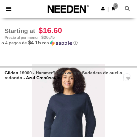
×
App de Needen
0
Descargar app
|
¡Mejores precios en app!
$16.60
Starting at
$20,75
Precio al por menor
$4.15
o 4 pagos de
con
ⓘ
Gildan
19000 - Hammer™ Maxweight Sudadera de cuello
redondo
- Azul Crepúsculo
Previous
Next