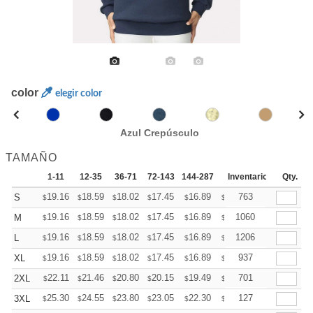
color
elegir color
Azul Crepúsculo
TAMAÑO
1-11
12-35
36-71
72-143
144-287
288 +
Inventario
Mas
Qty.
+
19.16
18.59
18.02
17.45
16.89
16.60
763
S
$
$
$
$
$
$
+
19.16
18.59
18.02
17.45
16.89
16.60
1060
M
$
$
$
$
$
$
+
19.16
18.59
18.02
17.45
16.89
16.60
1206
L
$
$
$
$
$
$
+
19.16
18.59
18.02
17.45
16.89
16.60
937
XL
$
$
$
$
$
$
+
22.11
21.46
20.80
20.15
19.49
19.16
701
2XL
$
$
$
$
$
$
+
25.30
24.55
23.80
23.05
22.30
21.93
127
3XL
$
$
$
$
$
$