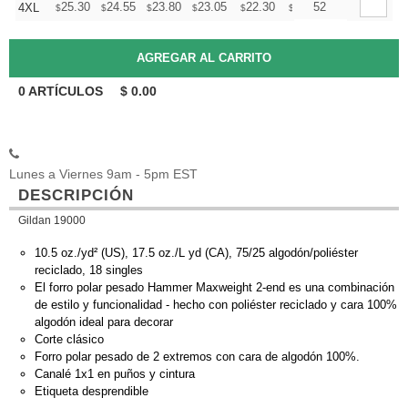
+
25.30
24.55
23.80
23.05
22.30
21.93
52
4XL
$
$
$
$
$
$
0
ARTÍCULOS
$
0.00
Lunes a Viernes 9am - 5pm EST
DESCRIPCIÓN
Gildan 19000
10.5 oz./yd² (US), 17.5 oz./L yd (CA), 75/25 algodón/poliéster
reciclado, 18 singles
El forro polar pesado Hammer Maxweight 2-end es una combinación
de estilo y funcionalidad - hecho con poliéster reciclado y cara 100%
algodón ideal para decorar
Corte clásico
Forro polar pesado de 2 extremos con cara de algodón 100%.
Canalé 1x1 en puños y cintura
Etiqueta desprendible