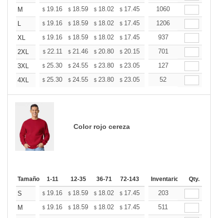
+
19.16
18.59
18.02
17.45
16.89
1060
16.60
M
$
$
$
$
$
$
+
19.16
18.59
18.02
17.45
16.89
1206
16.60
L
$
$
$
$
$
$
+
19.16
18.59
18.02
17.45
16.89
937
16.60
XL
$
$
$
$
$
$
+
22.11
21.46
20.80
20.15
19.49
701
19.16
2XL
$
$
$
$
$
$
+
25.30
24.55
23.80
23.05
22.30
127
21.93
3XL
$
$
$
$
$
$
+
25.30
24.55
23.80
23.05
22.30
52
21.93
4XL
$
$
$
$
$
$
Color rojo cereza
Tamaño
1-11
12-35
36-71
72-143
144-287
Inventario
288 +
Qty.
Mas
+
19.16
18.59
18.02
17.45
16.89
203
16.60
S
$
$
$
$
$
$
+
19.16
18.59
18.02
17.45
16.89
511
16.60
M
$
$
$
$
$
$