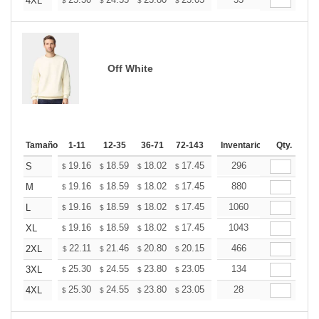
+
4XL
$
$
$
$
$
$
Off White
Tamaño
1-11
12-35
36-71
72-143
144-287
Inventario
288 +
Qty.
Mas
+
19.16
18.59
18.02
17.45
16.89
296
16.60
S
$
$
$
$
$
$
+
19.16
18.59
18.02
17.45
16.89
880
16.60
M
$
$
$
$
$
$
+
19.16
18.59
18.02
17.45
16.89
1060
16.60
L
$
$
$
$
$
$
+
19.16
18.59
18.02
17.45
16.89
1043
16.60
XL
$
$
$
$
$
$
+
22.11
21.46
20.80
20.15
19.49
466
19.16
2XL
$
$
$
$
$
$
+
25.30
24.55
23.80
23.05
22.30
134
21.93
3XL
$
$
$
$
$
$
+
25.30
24.55
23.80
23.05
22.30
28
21.93
4XL
$
$
$
$
$
$