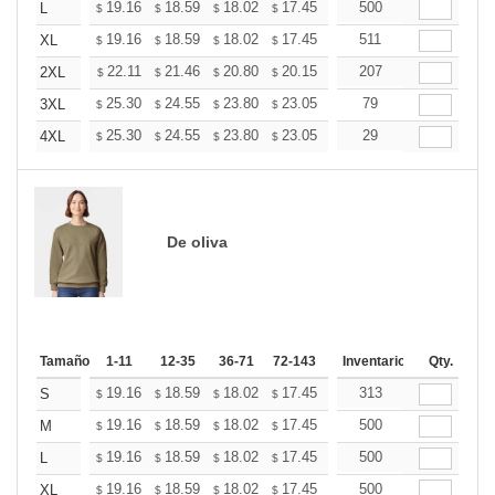
+
19.16
18.59
18.02
17.45
16.89
500
16.60
L
$
$
$
$
$
$
+
19.16
18.59
18.02
17.45
16.89
511
16.60
XL
$
$
$
$
$
$
+
22.11
21.46
20.80
20.15
19.49
207
19.16
2XL
$
$
$
$
$
$
+
25.30
24.55
23.80
23.05
22.30
79
21.93
3XL
$
$
$
$
$
$
+
25.30
24.55
23.80
23.05
22.30
29
21.93
4XL
$
$
$
$
$
$
De oliva
Tamaño
1-11
12-35
36-71
72-143
144-287
Inventario
288 +
Qty.
Mas
+
19.16
18.59
18.02
17.45
16.89
313
16.60
S
$
$
$
$
$
$
+
19.16
18.59
18.02
17.45
16.89
500
16.60
M
$
$
$
$
$
$
+
19.16
18.59
18.02
17.45
16.89
500
16.60
L
$
$
$
$
$
$
+
19.16
18.59
18.02
17.45
16.89
500
16.60
XL
$
$
$
$
$
$