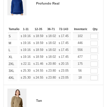
Profundo Real
Tamaño
1-11
12-35
36-71
72-143
144-287
Inventario
288 +
Qty.
Mas
+
19.16
18.59
18.02
17.45
16.89
102
16.60
S
$
$
$
$
$
$
+
19.16
18.59
18.02
17.45
16.89
446
16.60
M
$
$
$
$
$
$
+
19.16
18.59
18.02
17.45
16.89
556
16.60
L
$
$
$
$
$
$
+
19.16
18.59
18.02
17.45
16.89
477
16.60
XL
$
$
$
$
$
$
+
22.11
21.46
20.80
20.15
19.49
175
19.16
2XL
$
$
$
$
$
$
+
25.30
24.55
23.80
23.05
22.30
56
21.93
3XL
$
$
$
$
$
$
+
25.30
24.55
23.80
23.05
22.30
18
21.93
4XL
$
$
$
$
$
$
Tan