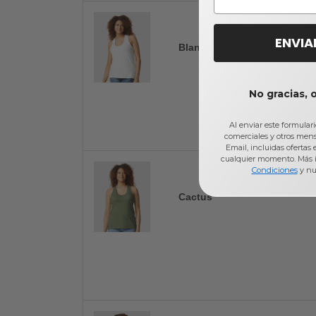
ENVIA
Blanca
No gracias, 
Al enviar este formular
comerciales y otros men
Email, incluidas ofertas
cualquier momento. Más 
Condiciones
y nu
Cactus