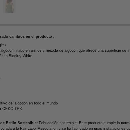
izado cambios en el producto
.
gles
 algodón hilado en anillos y mezcla de algodón que ofrece una superficie de 
 Pitch Black y White
a
ultivo del algodón en todo el mundo
 por OEKO-TEX
de Estilo Sostenible:
Fabricación sostenible: Este producto cumple la nor
ociada a la Fair Labor Association y se ha fabricado en unas instalaciones q