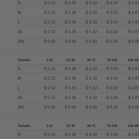
S
$
5.52
$
5.36
$
5.19
$
5.03
$
4.8
M
$
5.52
$
5.36
$
5.19
$
5.03
$
4.8
L
$
5.52
$
5.36
$
5.19
$
5.03
$
4.8
XL
$
5.52
$
5.36
$
5.19
$
5.03
$
4.8
2XL
$
6.90
$
6.69
$
6.49
$
6.29
$
6.0
Tamaño
1-11
12-35
36-71
72-143
144-28
S
$
5.52
$
5.36
$
5.19
$
5.03
$
4.8
M
$
5.52
$
5.36
$
5.19
$
5.03
$
4.8
L
$
5.52
$
5.36
$
5.19
$
5.03
$
4.8
XL
$
5.52
$
5.36
$
5.19
$
5.03
$
4.8
2XL
$
6.90
$
6.69
$
6.49
$
6.29
$
6.0
Tamaño
1-11
12-35
36-71
72-143
144-28
S
$
5.52
$
5.36
$
5.19
$
5.03
$
4.8