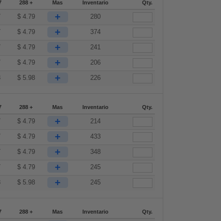
7
288 +
Mas
Inventario
Qty.
+
7
$
4.79
280
+
7
$
4.79
374
+
7
$
4.79
241
+
7
$
4.79
206
+
8
$
5.98
226
7
288 +
Mas
Inventario
Qty.
+
7
$
4.79
214
+
7
$
4.79
433
+
7
$
4.79
348
+
7
$
4.79
245
+
8
$
5.98
245
7
288 +
Mas
Inventario
Qty.