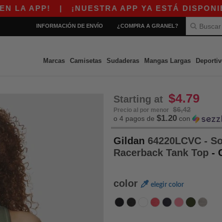
!
|
¡NUESTRA APP YA ESTÁ DISPONIBLE! OBTÉ
INFORMACIÓN DE ENVÍO
¿COMPRA A GRANEL?
Marcas
Camisetas
Sudaderas
Mangas Largas
Deportiv
$4.79
Starting at
$6,42
Precio al por menor
$1.20
o 4 pagos de
con
Gildan
64220LCVC - So
Racerback Tank Top
- 
color
elegir color