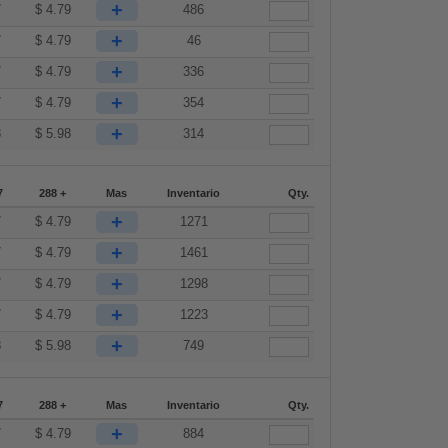
+
7
$
4.79
486
+
7
$
4.79
46
+
7
$
4.79
336
+
7
$
4.79
354
+
8
$
5.98
314
7
288 +
Mas
Inventario
Qty.
+
7
$
4.79
1271
+
7
$
4.79
1461
+
7
$
4.79
1298
+
7
$
4.79
1223
+
8
$
5.98
749
7
288 +
Mas
Inventario
Qty.
+
7
$
4.79
884