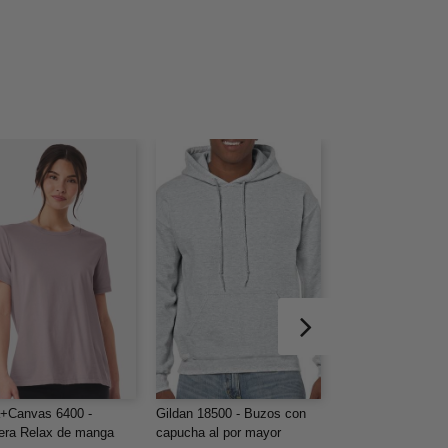
a+Canvas 6400 -
Gildan 18500 - Buzos con
Gildan 5000 - Gild
ra Relax de manga
capucha al por mayor
Remera de Algodó