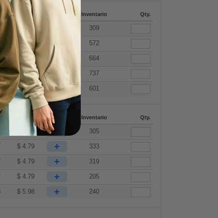
7
288 +
Mas
Inventario
Qty.
+
7
$
4.79
309
+
7
$
4.79
572
+
7
$
4.79
664
+
7
$
4.79
737
+
8
$
5.98
601
7
288 +
Mas
Inventario
Qty.
+
7
$
4.79
305
+
7
$
4.79
333
+
7
$
4.79
319
+
7
$
4.79
205
+
8
$
5.98
240