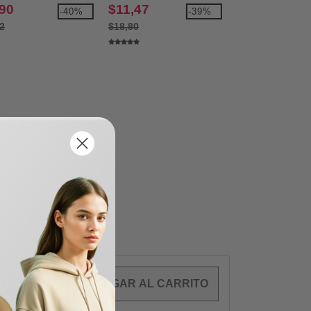
a Jersey
,90
$11,47
$2,56
-40%
-39%
2
$18,80
$4,48
OS
$
0.00