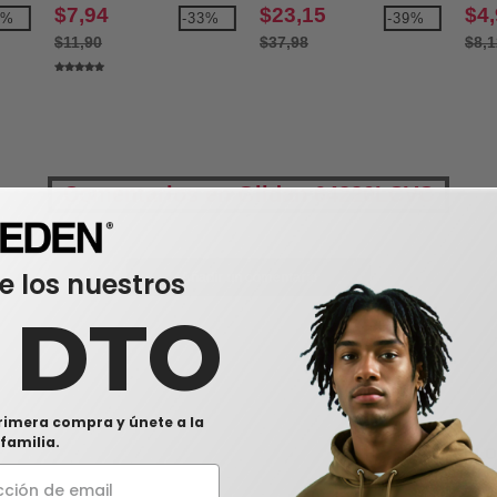
Crew (18000)
redondo
cort
$7,94
$23,15
$4
5%
-33%
-39%
$11,90
$37,98
$8,1
Comentarios en Gildan 64220LCVC
e los nuestros
Añadir un comentario
0 DTO
rimera compra y únete a la
familia.
0
ARTÍCUL