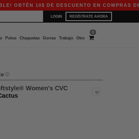
N 10$ DE DESCUENTO EN COMPRAS DE 80$ CON 
LOGIN
REGÍSTRATE AHORA
0
o
Polos
Chaquetas
Gorras
Trabajo
Otro
ⓘ
ftstyle® Women's CVC
Cactus