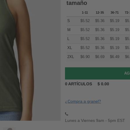
tamaño
1-11
12-35
36-71
72-
S
$
5.52
$
5.36
$
5.19
$
5
M
$
5.52
$
5.36
$
5.19
$
5
L
$
5.52
$
5.36
$
5.19
$
5
XL
$
5.52
$
5.36
$
5.19
$
5
2XL
$
6.90
$
6.69
$
6.49
$
6
0
ARTÍCULOS
$
0.00
¿Compra a granel?
Lunes a Viernes 9am - 5pm EST