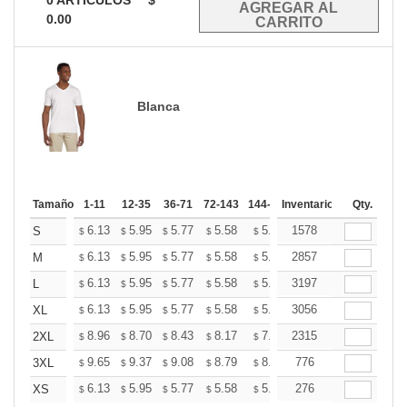
0
ARTÍCULOS
$
0.00
Blanca
Tamaño
1-11
12-35
36-71
72-143
144-287
Inventario
288 +
Mas
Qty.
+
6.13
5.95
5.77
5.58
5.40
1578
5.31
S
$
$
$
$
$
$
+
6.13
5.95
5.77
5.58
5.40
2857
5.31
M
$
$
$
$
$
$
+
6.13
5.95
5.77
5.58
5.40
3197
5.31
L
$
$
$
$
$
$
+
6.13
5.95
5.77
5.58
5.40
3056
5.31
XL
$
$
$
$
$
$
+
8.96
8.70
8.43
8.17
7.90
2315
7.77
2XL
$
$
$
$
$
$
+
9.65
9.37
9.08
8.79
8.51
776
8.37
3XL
$
$
$
$
$
$
+
6.13
5.95
5.77
5.58
5.40
276
5.31
XS
$
$
$
$
$
$