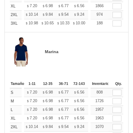
+
7.20
6.98
6.77
6.56
6.34
1866
6.24
XL
$
$
$
$
$
$
+
10.14
9.84
9.54
9.24
8.94
974
8.79
2XL
$
$
$
$
$
$
+
10.98
10.65
10.33
10.00
9.67
188
9.51
3XL
$
$
$
$
$
$
Marina
Tamaño
1-11
12-35
36-71
72-143
144-287
Inventario
288 +
Qty.
Mas
+
7.20
6.98
6.77
6.56
6.34
808
6.24
S
$
$
$
$
$
$
+
7.20
6.98
6.77
6.56
6.34
1726
6.24
M
$
$
$
$
$
$
+
7.20
6.98
6.77
6.56
6.34
1957
6.24
L
$
$
$
$
$
$
+
7.20
6.98
6.77
6.56
6.34
1963
6.24
XL
$
$
$
$
$
$
+
10.14
9.84
9.54
9.24
8.94
1070
8.79
2XL
$
$
$
$
$
$