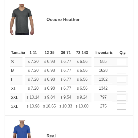
Oscuro Heather
Tamaño
1-11
12-35
36-71
72-143
144-287
Inventario
288 +
Qty.
Mas
+
7.20
6.98
6.77
6.56
6.34
585
6.24
S
$
$
$
$
$
$
+
7.20
6.98
6.77
6.56
6.34
1628
6.24
M
$
$
$
$
$
$
+
7.20
6.98
6.77
6.56
6.34
1302
6.24
L
$
$
$
$
$
$
+
7.20
6.98
6.77
6.56
6.34
1342
6.24
XL
$
$
$
$
$
$
+
10.14
9.84
9.54
9.24
8.94
797
8.79
2XL
$
$
$
$
$
$
+
10.98
10.65
10.33
10.00
9.67
275
9.51
3XL
$
$
$
$
$
$
Real