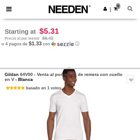
×
App de Needen
0
Descargar app
|
¡Mejores precios en app!
$5.31
Starting at
$8,42
Precio al por menor
$1.33
o 4 pagos de
con
ⓘ
Gildan
64V00 - Venta al por mayor de remera con cuello
en V
- Blanca
basado en 1 votos
Previous
Next