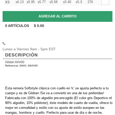
+
6.13
5.95
5.77
5.58
5.40
5.31
276
XS
$
$
$
$
$
$
0
ARTÍCULOS
$
0.00
Lunes a Viernes 9am - 5pm EST
DESCRIPCIÓN
Gildan 64V00
Referencia: G64V, G64V00
Ésta remera Softstyle clásica con cuello en V, se ajusta perfecto a tu
cuerpo y es de Gildran !Se va a convertir en una de tus preferidas!
Fabricada con 100% de algodón pre-encogido (El color gris Deportivo rd
90% algodón, 10% poliéster), éste modelo de cuarto de vuelta, ofrece lo
mejor en comodidad y estilo con su ajuste de estilo europeo en las
mangas, hombros y cuello. Perfecto para usar de día o de noche,