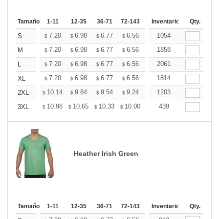
Tamaño
1-11
12-35
36-71
72-143
144-287
Inventario
288 +
Qty.
Mas
+
7.20
6.98
6.77
6.56
6.34
1054
6.24
S
$
$
$
$
$
$
+
7.20
6.98
6.77
6.56
6.34
1858
6.24
M
$
$
$
$
$
$
+
7.20
6.98
6.77
6.56
6.34
2061
6.24
L
$
$
$
$
$
$
+
7.20
6.98
6.77
6.56
6.34
1814
6.24
XL
$
$
$
$
$
$
+
10.14
9.84
9.54
9.24
8.94
1203
8.79
2XL
$
$
$
$
$
$
+
10.98
10.65
10.33
10.00
9.67
439
9.51
3XL
$
$
$
$
$
$
Heather Irish Green
Tamaño
1-11
12-35
36-71
72-143
144-287
Inventario
288 +
Qty.
Mas