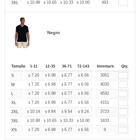
+
10.98
10.65
10.33
10.00
9.67
493
9.51
3XL
$
$
$
$
$
$
Negro
Tamaño
1-11
12-35
36-71
72-143
144-287
Inventario
288 +
Qty.
Mas
+
7.20
6.98
6.77
6.56
6.34
3051
6.24
S
$
$
$
$
$
$
+
7.20
6.98
6.77
6.56
6.34
4030
6.24
M
$
$
$
$
$
$
+
7.20
6.98
6.77
6.56
6.34
4592
6.24
L
$
$
$
$
$
$
+
7.20
6.98
6.77
6.56
6.34
4151
6.24
XL
$
$
$
$
$
$
+
10.14
9.84
9.54
9.24
8.94
3723
8.79
2XL
$
$
$
$
$
$
+
10.98
10.65
10.33
10.00
9.67
1833
9.51
3XL
$
$
$
$
$
$
+
7.20
6.98
6.77
6.56
6.34
9
6.24
XS
$
$
$
$
$
$