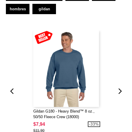
hombres
gildan
Gildan G180 - Heavy Blend™ 8 oz.,
50/50 Fleece Crew (18000)
$7,94
-33%
$11,90