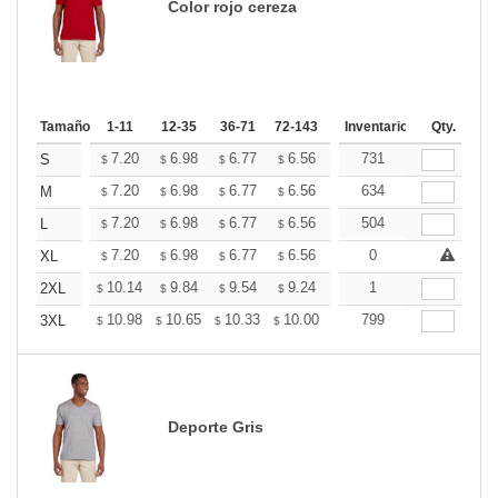
Color rojo cereza
Tamaño
1-11
12-35
36-71
72-143
144-287
Inventario
288 +
Qty.
Mas
+
7.20
6.98
6.77
6.56
6.34
731
6.24
S
$
$
$
$
$
$
+
7.20
6.98
6.77
6.56
6.34
634
6.24
M
$
$
$
$
$
$
+
7.20
6.98
6.77
6.56
6.34
504
6.24
L
$
$
$
$
$
$
+
7.20
6.98
6.77
6.56
6.34
0
6.24
XL
$
$
$
$
$
$
+
10.14
9.84
9.54
9.24
8.94
1
8.79
2XL
$
$
$
$
$
$
+
10.98
10.65
10.33
10.00
9.67
799
9.51
3XL
$
$
$
$
$
$
Deporte Gris