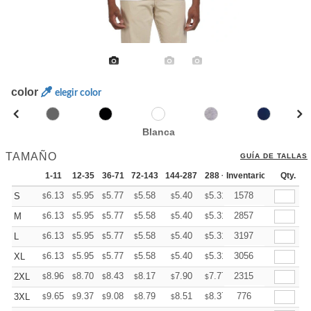
color
elegir color
Blanca
TAMAÑO
GUÍA DE TALLAS
1-11
12-35
36-71
72-143
144-287
288 +
Inventario
Mas
Qty.
+
6.13
5.95
5.77
5.58
5.40
5.31
1578
S
$
$
$
$
$
$
+
6.13
5.95
5.77
5.58
5.40
5.31
2857
M
$
$
$
$
$
$
+
6.13
5.95
5.77
5.58
5.40
5.31
3197
L
$
$
$
$
$
$
+
6.13
5.95
5.77
5.58
5.40
5.31
3056
XL
$
$
$
$
$
$
+
8.96
8.70
8.43
8.17
7.90
7.77
2315
2XL
$
$
$
$
$
$
+
9.65
9.37
9.08
8.79
8.51
8.37
776
3XL
$
$
$
$
$
$