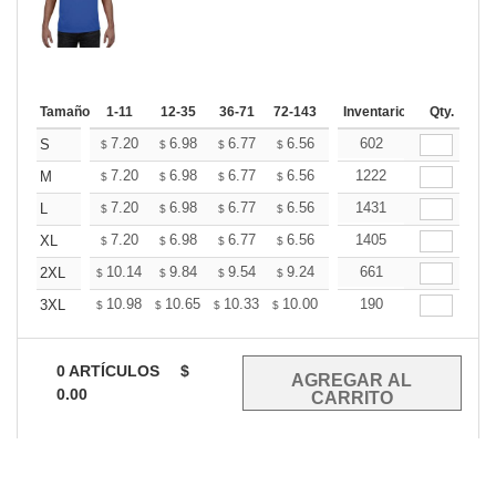
Tamaño
1-11
12-35
36-71
72-143
144-287
Inventario
288 +
Qty.
Mas
+
7.20
6.98
6.77
6.56
6.34
602
6.24
S
$
$
$
$
$
$
+
7.20
6.98
6.77
6.56
6.34
1222
6.24
M
$
$
$
$
$
$
+
7.20
6.98
6.77
6.56
6.34
1431
6.24
L
$
$
$
$
$
$
+
7.20
6.98
6.77
6.56
6.34
1405
6.24
XL
$
$
$
$
$
$
+
10.14
9.84
9.54
9.24
8.94
661
8.79
2XL
$
$
$
$
$
$
+
10.98
10.65
10.33
10.00
9.67
190
9.51
3XL
$
$
$
$
$
$
0
ARTÍCULOS
$
0.00