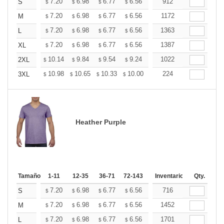
+
7.20
6.98
6.77
6.56
6.34
912
6.24
S
$
$
$
$
$
$
+
7.20
6.98
6.77
6.56
6.34
1172
6.24
M
$
$
$
$
$
$
+
7.20
6.98
6.77
6.56
6.34
1363
6.24
L
$
$
$
$
$
$
+
7.20
6.98
6.77
6.56
6.34
1387
6.24
XL
$
$
$
$
$
$
+
10.14
9.84
9.54
9.24
8.94
1022
8.79
2XL
$
$
$
$
$
$
+
10.98
10.65
10.33
10.00
9.67
224
9.51
3XL
$
$
$
$
$
$
Heather Purple
Tamaño
1-11
12-35
36-71
72-143
144-287
Inventario
288 +
Qty.
Mas
+
7.20
6.98
6.77
6.56
6.34
716
6.24
S
$
$
$
$
$
$
+
7.20
6.98
6.77
6.56
6.34
1452
6.24
M
$
$
$
$
$
$
+
7.20
6.98
6.77
6.56
6.34
1701
6.24
L
$
$
$
$
$
$