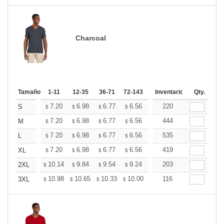
Charcoal
Tamaño
1-11
12-35
36-71
72-143
144-287
Inventario
288 +
Qty.
Mas
+
7.20
6.98
6.77
6.56
6.34
220
6.24
S
$
$
$
$
$
$
+
7.20
6.98
6.77
6.56
6.34
444
6.24
M
$
$
$
$
$
$
+
7.20
6.98
6.77
6.56
6.34
535
6.24
L
$
$
$
$
$
$
+
7.20
6.98
6.77
6.56
6.34
419
6.24
XL
$
$
$
$
$
$
+
10.14
9.84
9.54
9.24
8.94
203
8.79
2XL
$
$
$
$
$
$
+
10.98
10.65
10.33
10.00
9.67
116
9.51
3XL
$
$
$
$
$
$