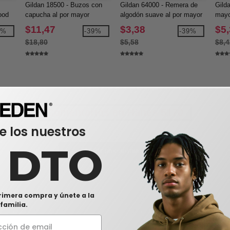
Gildan 18500 - Buzos con
Gildan 64000 - Remera de
Gild
ood
capucha al por mayor
algodón suave al por mayor
mayo
en V
$11,47
$3,38
$5
0%
-39%
-39%
$18,80
$5,58
$8,4
Comentarios en Hanes 5170
e los nuestros
0 DTO
Añadir un comentario
rimera compra y únete a la
familia.