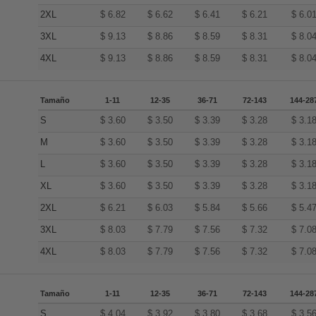
2XL
$
6.82
$
6.62
$
6.41
$
6.21
$
6.0
3XL
$
9.13
$
8.86
$
8.59
$
8.31
$
8.0
4XL
$
9.13
$
8.86
$
8.59
$
8.31
$
8.0
Tamaño
1-11
12-35
36-71
72-143
144-28
S
$
3.60
$
3.50
$
3.39
$
3.28
$
3.1
M
$
3.60
$
3.50
$
3.39
$
3.28
$
3.1
L
$
3.60
$
3.50
$
3.39
$
3.28
$
3.1
XL
$
3.60
$
3.50
$
3.39
$
3.28
$
3.1
2XL
$
6.21
$
6.03
$
5.84
$
5.66
$
5.4
3XL
$
8.03
$
7.79
$
7.56
$
7.32
$
7.0
4XL
$
8.03
$
7.79
$
7.56
$
7.32
$
7.0
Tamaño
1-11
12-35
36-71
72-143
144-28
S
$
4.04
$
3.92
$
3.80
$
3.68
$
3.5