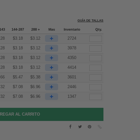
GUÍA DE TALLAS
143
144-287
288 +
Mas
Inventario
Qty.
+
.28
$
3.18
$
3.12
2724
+
.28
$
3.18
$
3.12
3978
+
.28
$
3.18
$
3.12
4350
+
.28
$
3.18
$
3.12
4414
+
.66
$
5.47
$
5.38
3601
+
.32
$
7.08
$
6.96
2446
+
.32
$
7.08
$
6.96
1347