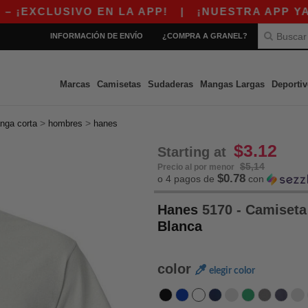
IVO EN LA APP!
|
¡NUESTRA APP YA ESTÁ DIS
INFORMACIÓN DE ENVÍO
¿COMPRA A GRANEL?
Marcas
Camisetas
Sudaderas
Mangas Largas
Deportiv
>
>
nga corta
hombres
hanes
$3.12
Starting at
$5,14
Precio al por menor
$0.78
o 4 pagos de
con
Hanes
5170 - Camiset
Blanca
color
elegir color