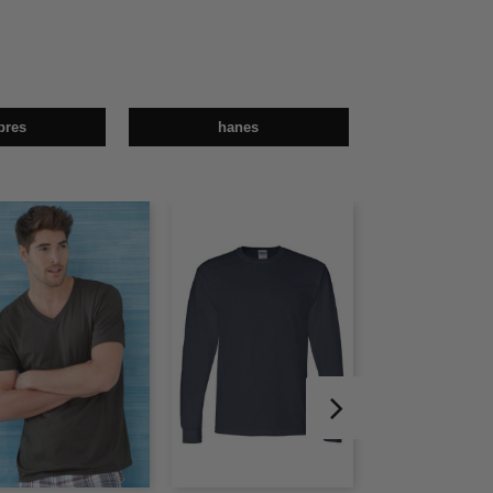
bres
hanes