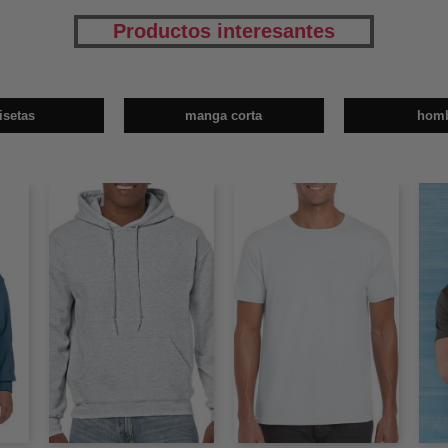
Productos interesantes
isetas
manga corta
hom