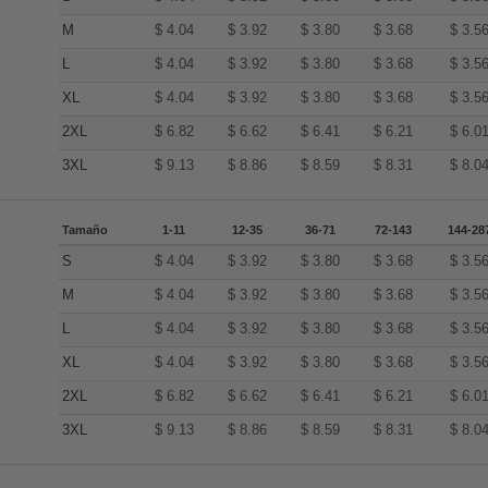
M
$
4.04
$
3.92
$
3.80
$
3.68
$
3.5
L
$
4.04
$
3.92
$
3.80
$
3.68
$
3.5
XL
$
4.04
$
3.92
$
3.80
$
3.68
$
3.5
2XL
$
6.82
$
6.62
$
6.41
$
6.21
$
6.0
3XL
$
9.13
$
8.86
$
8.59
$
8.31
$
8.0
Tamaño
1-11
12-35
36-71
72-143
144-28
S
$
4.04
$
3.92
$
3.80
$
3.68
$
3.5
M
$
4.04
$
3.92
$
3.80
$
3.68
$
3.5
L
$
4.04
$
3.92
$
3.80
$
3.68
$
3.5
XL
$
4.04
$
3.92
$
3.80
$
3.68
$
3.5
2XL
$
6.82
$
6.62
$
6.41
$
6.21
$
6.0
3XL
$
9.13
$
8.86
$
8.59
$
8.31
$
8.0