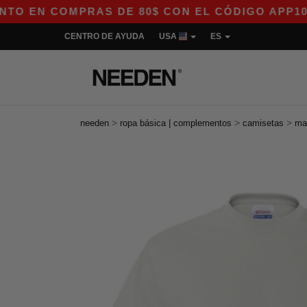
MPRAS DE 80$ CON EL CÓDIGO APP10 – ¡EXCLUS
CENTRO DE AYUDA
USA
ES
>
>
>
needen
ropa básica | complementos
camisetas
ma