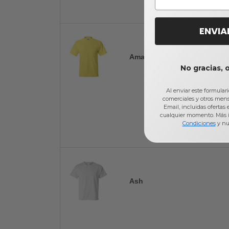
ENVIA
Amarillo
No gracias, 
Al enviar este formular
comerciales y otros men
Email, incluidas ofertas
cualquier momento. Más 
Condiciones
y nu
Ash