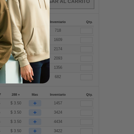
OS
$
0.00
7
288 +
Mas
Inventario
Qty.
+
6
$
3.50
718
+
6
$
3.50
1609
+
6
$
3.50
2174
+
6
$
3.50
2093
+
1
$
5.91
1356
+
4
$
7.91
682
7
288 +
Mas
Inventario
Qty.
+
6
$
3.50
1457
+
6
$
3.50
3424
+
6
$
3.50
4434
+
6
$
3.50
3422