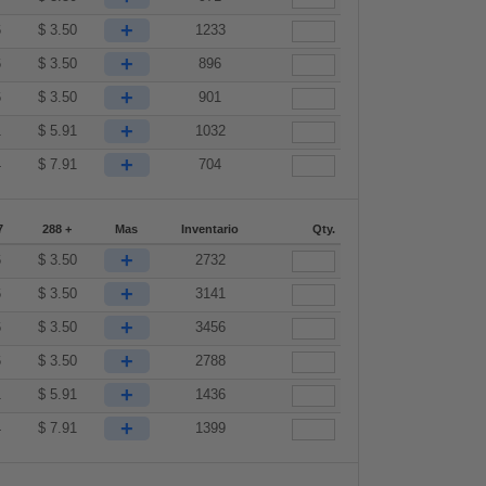
+
6
$
3.50
1233
+
6
$
3.50
896
+
6
$
3.50
901
+
1
$
5.91
1032
+
4
$
7.91
704
7
288 +
Mas
Inventario
Qty.
+
6
$
3.50
2732
+
6
$
3.50
3141
+
6
$
3.50
3456
+
6
$
3.50
2788
+
1
$
5.91
1436
+
4
$
7.91
1399