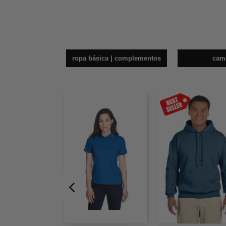
ropa básica | complementos
cam