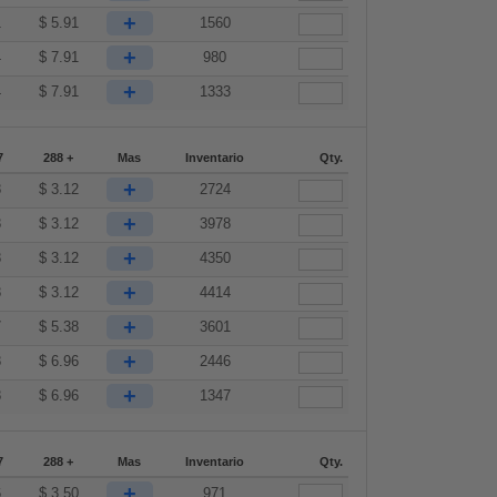
+
1
$
5.91
1560
+
4
$
7.91
980
+
4
$
7.91
1333
7
288 +
Mas
Inventario
Qty.
+
8
$
3.12
2724
+
8
$
3.12
3978
+
8
$
3.12
4350
+
8
$
3.12
4414
+
7
$
5.38
3601
+
8
$
6.96
2446
+
8
$
6.96
1347
7
288 +
Mas
Inventario
Qty.
+
6
$
3.50
971