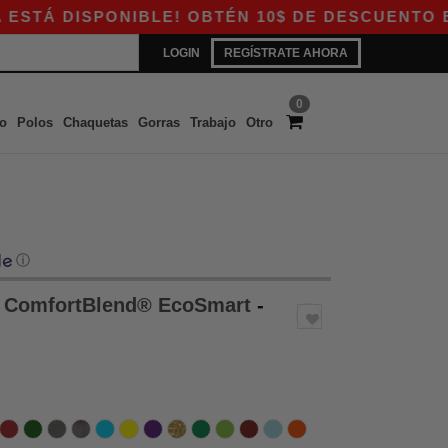
PONIBLE! OBTÉN 10$ DE DESCUENTO EN COMPRAS
LOGIN
REGÍSTRATE AHORA
0
o
Polos
Chaquetas
Gorras
Trabajo
Otro
ⓘ
a ComfortBlend® EcoSmart
-