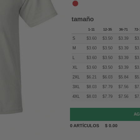
tamaño
1-11
12-35
36-71
72-
S
$
3.60
$
3.50
$
3.39
$
3
M
$
3.60
$
3.50
$
3.39
$
3
L
$
3.60
$
3.50
$
3.39
$
3
XL
$
3.60
$
3.50
$
3.39
$
3
2XL
$
6.21
$
6.03
$
5.84
$
5
3XL
$
8.03
$
7.79
$
7.56
$
7
4XL
$
8.03
$
7.79
$
7.56
$
7
0
ARTÍCULOS
$
0.00