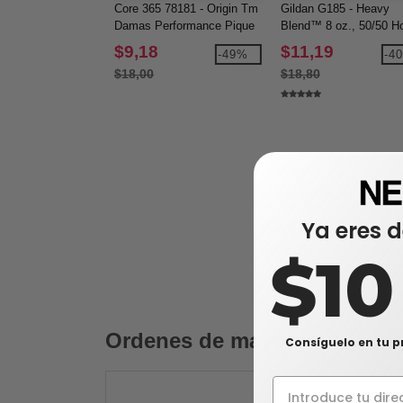
Core 365 78181 - Origin Tm
Gildan G185 - Heavy
Damas Performance Pique
Blend™ 8 oz., 50/50 H
Polo
(18500)
$9,18
$11,19
-49%
-4
$18,00
$18,80
Ya eres d
$1
Ordenes de mayoreo
Consíguelo en tu p