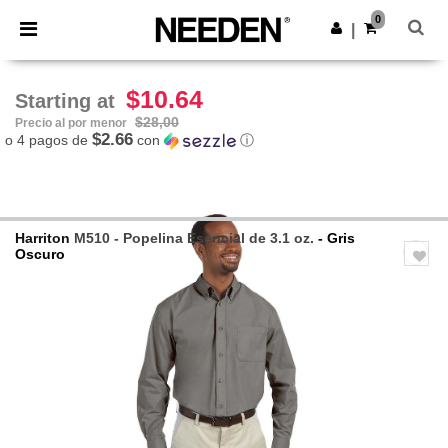
×
App de Needen
0
Descargar app
|
¡Mejores precios en app!
$10.64
Starting at
$28,00
Precio al por menor
$2.66
o 4 pagos de
con
ⓘ
Harriton
M510 - Popelina Esencial de 3.1 oz.
- Gris
Oscuro
Previous
Next