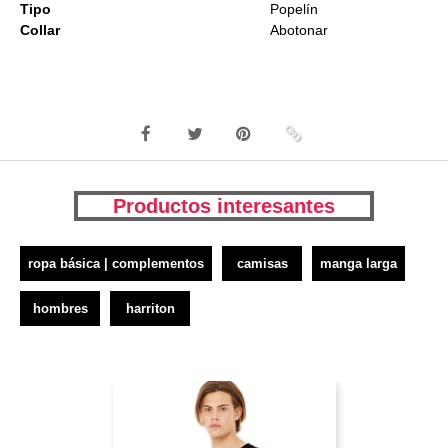
Tipo
Popelín
Collar
Abotonar
Productos interesantes
ropa básica | complementos
camisas
manga larga
hombres
harriton