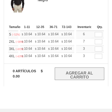
Tamaño
1-11
12-35
36-71
72-143
144-287
Inventario
288 +
Qty.
Mas
+
10.64
10.64
10.64
10.64
10.64
6
10.64
S
$
$
$
$
$
$
(-52%)
+
10.64
10.64
10.64
10.64
10.64
7
10.64
2XL
$
$
$
$
$
$
(-58%)
+
10.64
10.64
10.64
10.64
10.64
3
10.64
3XL
$
$
$
$
$
$
(-61%)
+
10.64
10.64
10.64
10.64
10.64
3
10.64
4XL
$
$
$
$
$
$
(-63%)
0
ARTÍCULOS
$
0.00