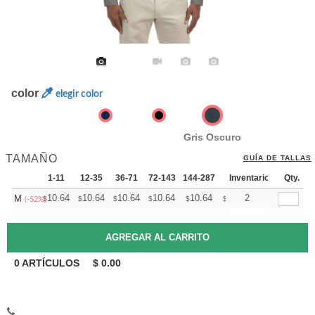
color
elegir color
Gris Oscuro
TAMAÑO
GUÍA DE TALLAS
1-11
12-35
36-71
72-143
144-287
288 +
Inventario
Mas
Qty.
+
10.64
10.64
10.64
10.64
10.64
10.64
2
M
$
$
$
$
$
$
(-52%)
0
ARTÍCULOS
$
0.00