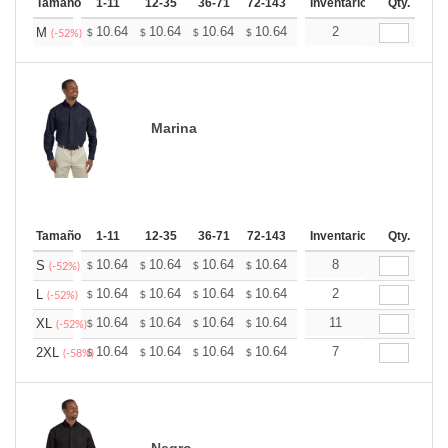
Tamaño
1-11
12-35
36-71
72-143
144-287
Inventario
288 +
Qty.
Mas
+
10.64
10.64
10.64
10.64
10.64
2
10.64
M
$
$
$
$
$
$
(-52%)
Marina
Tamaño
1-11
12-35
36-71
72-143
144-287
Inventario
288 +
Qty.
Mas
+
10.64
10.64
10.64
10.64
10.64
8
10.64
S
$
$
$
$
$
$
(-52%)
+
10.64
10.64
10.64
10.64
10.64
2
10.64
L
$
$
$
$
$
$
(-52%)
+
10.64
10.64
10.64
10.64
10.64
11
10.64
XL
$
$
$
$
$
$
(-52%)
+
10.64
10.64
10.64
10.64
10.64
7
10.64
2XL
$
$
$
$
$
$
(-58%)
Negro