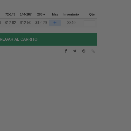
72-143
144-287
288 +
Mas
Inventario
Qty.
+
4
$
12.92
$
12.50
$
12.29
3349