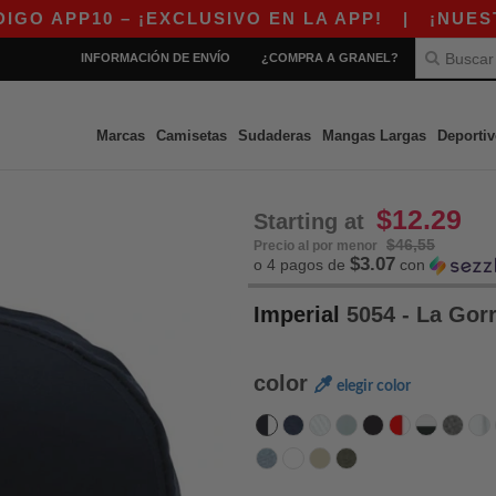
 – ¡EXCLUSIVO EN LA APP!
|
¡NUESTRA APP Y
INFORMACIÓN DE ENVÍO
¿COMPRA A GRANEL?
Marcas
Camisetas
Sudaderas
Mangas Largas
Deportiv
$12.29
Starting at
$46,55
Precio al por menor
$3.07
o 4 pagos de
con
Imperial
5054 - La Gor
color
elegir color