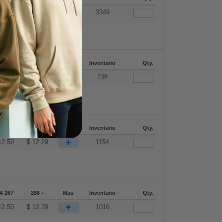
+
12.50
$
12.29
3349
4-287
288 +
Mas
Inventario
Qty.
+
12.50
$
12.29
238
4-287
288 +
Mas
Inventario
Qty.
+
12.50
$
12.29
1154
4-287
288 +
Mas
Inventario
Qty.
+
12.50
$
12.29
1016