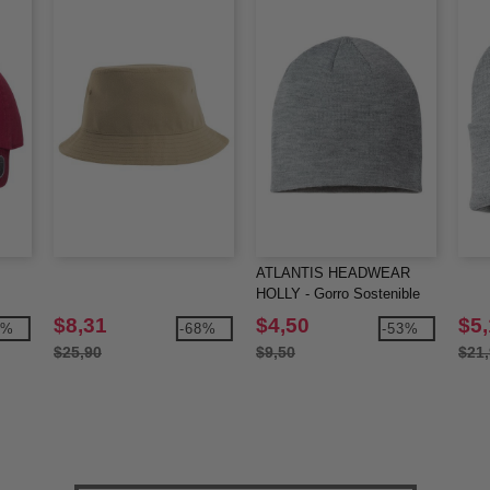
ATLANTIS HEADWEAR
HOLLY - Gorro Sostenible
$8,31
$4,50
$5
2%
-68%
-53%
$25,90
$9,50
$21