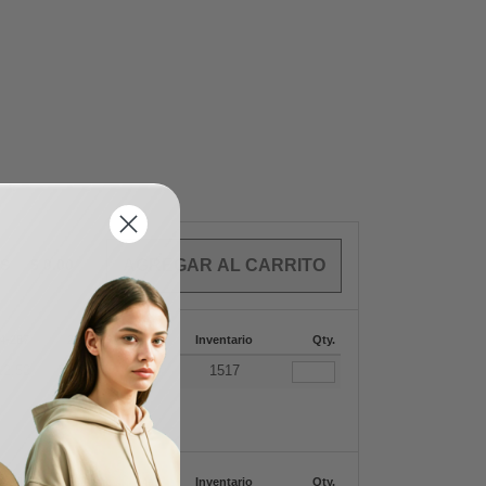
OS
$
0.00
4-287
288 +
Mas
Inventario
Qty.
+
12.50
$
12.29
1517
4-287
288 +
Mas
Inventario
Qty.