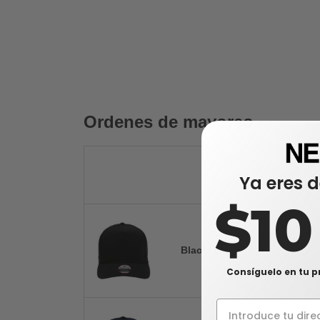
Ordenes de mayoreo
Ya eres d
$1
Black/ Black
Consíguelo en tu p