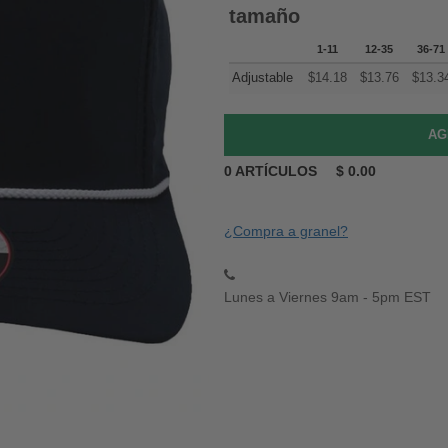
tamaño
1-11
12-35
36-71
Adjustable
$
14.18
$
13.76
$
13.3
0
ARTÍCULOS
$
0.00
¿Compra a granel?
Lunes a Viernes 9am - 5pm EST