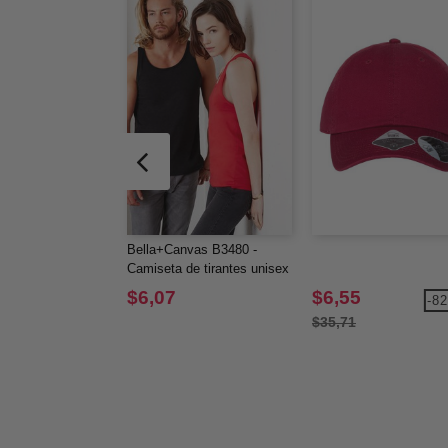
Bella+Canvas B3480 -
Camiseta de tirantes unisex
$6,07
$6,55
-8
$35,71