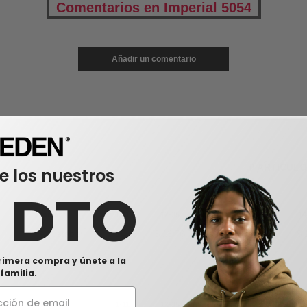
Comentarios en Imperial 5054
Añadir un comentario
0
ARTÍCUL
e los nuestros
0 DTO
Tamaño
1-11
12-35
36-71
72-143
14
Adjustable
$
14.18
$
13.76
$
13.34
$
12.92
$
rimera compra y únete a la
familia.
Tamaño
1-11
12-35
36-71
72-143
14