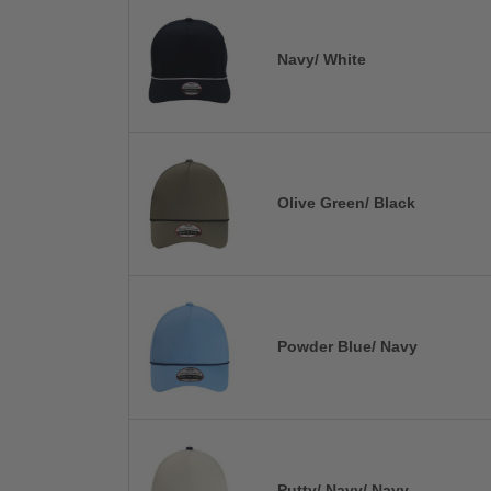
Navy/ White
Olive Green/ Black
Powder Blue/ Navy
Putty/ Navy/ Navy