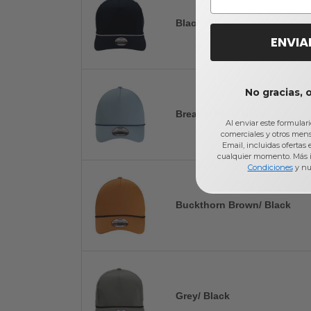
Black/ White
ENVIA
No gracias, 
Breaker Blue/ Navy
Al enviar este formular
comerciales y otros men
Email, incluidas ofertas
cualquier momento. Más 
Condiciones
y nu
Buckthorn Brown/ Black
Grey/ Black