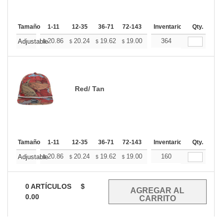
Tamaño
1-11
12-35
36-71
72-143
144-287
Inventario
288 +
Qty.
Mas
+
20.86
20.24
19.62
19.00
18.39
364
18.08
Adjustable
$
$
$
$
$
$
Red/ Tan
Tamaño
1-11
12-35
36-71
72-143
144-287
Inventario
288 +
Qty.
Mas
+
20.86
20.24
19.62
19.00
18.39
160
18.08
Adjustable
$
$
$
$
$
$
0
ARTÍCULOS
$
0.00