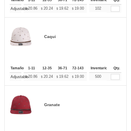
Tamaño
1-11
12-35
36-71
72-143
144-287
Inventario
288 +
Qty.
Mas
+
20.86
20.24
19.62
19.00
18.39
102
18.08
Adjustable
$
$
$
$
$
$
Caqui
Tamaño
1-11
12-35
36-71
72-143
144-287
Inventario
288 +
Qty.
Mas
+
20.86
20.24
19.62
19.00
18.39
500
18.08
Adjustable
$
$
$
$
$
$
Granate