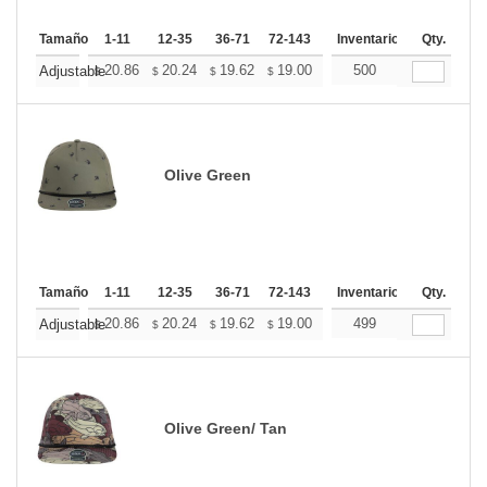
Tamaño
1-11
12-35
36-71
72-143
144-287
Inventario
288 +
Qty.
Mas
+
20.86
20.24
19.62
19.00
18.39
500
18.08
Adjustable
$
$
$
$
$
$
Olive Green
Tamaño
1-11
12-35
36-71
72-143
144-287
Inventario
288 +
Qty.
Mas
+
20.86
20.24
19.62
19.00
18.39
499
18.08
Adjustable
$
$
$
$
$
$
Olive Green/ Tan