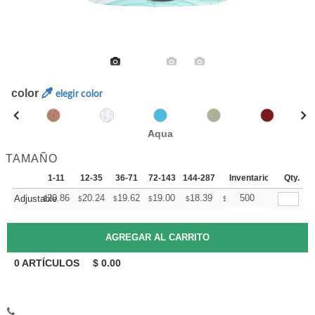
color
elegir color
Aqua
TAMAÑO
1-11
12-35
36-71
72-143
144-287
288 +
Inventario
Mas
Qty.
+
20.86
20.24
19.62
19.00
18.39
18.08
500
Adjustable
$
$
$
$
$
$
0
ARTÍCULOS
$
0.00