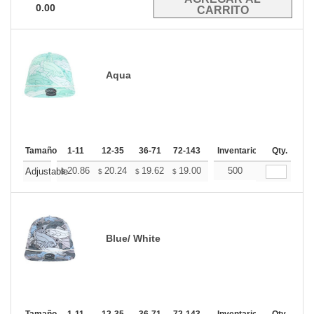
0.00
Aqua
Tamaño
1-11
12-35
36-71
72-143
144-287
Inventario
288 +
Qty.
Mas
+
20.86
20.24
19.62
19.00
18.39
500
18.08
Adjustable
$
$
$
$
$
$
Blue/ White