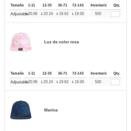
Tamaño
1-11
12-35
36-71
72-143
144-287
Inventario
288 +
Qty.
Mas
+
20.86
20.24
19.62
19.00
18.39
500
18.08
Adjustable
$
$
$
$
$
$
Luz de color rosa
Tamaño
1-11
12-35
36-71
72-143
144-287
Inventario
288 +
Qty.
Mas
+
20.86
20.24
19.62
19.00
18.39
500
18.08
Adjustable
$
$
$
$
$
$
Marina