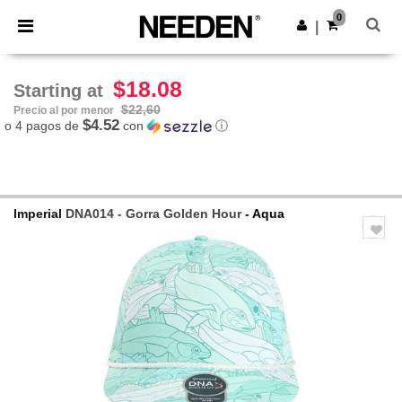
×
App de Needen
0
Descargar app
|
¡Mejores precios en app!
$18.08
Starting at
$22,60
Precio al por menor
$4.52
o 4 pagos de
con
ⓘ
Imperial
DNA014 - Gorra Golden Hour
- Aqua
Previous
Next