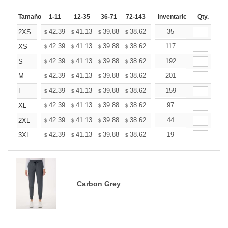
Tamaño
1-11
12-35
36-71
72-143
144-287
Inventario
288 +
Qty.
Mas
+
42.39
41.13
39.88
38.62
37.37
35
36.74
2XS
$
$
$
$
$
$
+
42.39
41.13
39.88
38.62
37.37
117
36.74
XS
$
$
$
$
$
$
+
42.39
41.13
39.88
38.62
37.37
192
36.74
S
$
$
$
$
$
$
+
42.39
41.13
39.88
38.62
37.37
201
36.74
M
$
$
$
$
$
$
+
42.39
41.13
39.88
38.62
37.37
159
36.74
L
$
$
$
$
$
$
+
42.39
41.13
39.88
38.62
37.37
97
36.74
XL
$
$
$
$
$
$
+
42.39
41.13
39.88
38.62
37.37
44
36.74
2XL
$
$
$
$
$
$
+
42.39
41.13
39.88
38.62
37.37
19
36.74
3XL
$
$
$
$
$
$
Carbon Grey