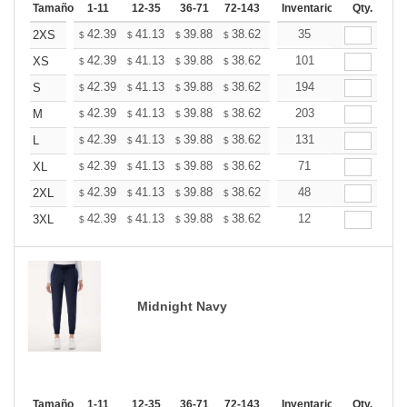
Tamaño
1-11
12-35
36-71
72-143
144-287
Inventario
288 +
Qty.
Mas
+
42.39
41.13
39.88
38.62
37.37
35
36.74
2XS
$
$
$
$
$
$
+
42.39
41.13
39.88
38.62
37.37
101
36.74
XS
$
$
$
$
$
$
+
42.39
41.13
39.88
38.62
37.37
194
36.74
S
$
$
$
$
$
$
+
42.39
41.13
39.88
38.62
37.37
203
36.74
M
$
$
$
$
$
$
+
42.39
41.13
39.88
38.62
37.37
131
36.74
L
$
$
$
$
$
$
+
42.39
41.13
39.88
38.62
37.37
71
36.74
XL
$
$
$
$
$
$
+
42.39
41.13
39.88
38.62
37.37
48
36.74
2XL
$
$
$
$
$
$
+
42.39
41.13
39.88
38.62
37.37
12
36.74
3XL
$
$
$
$
$
$
Midnight Navy
Tamaño
1-11
12-35
36-71
72-143
144-287
Inventario
288 +
Qty.
Mas