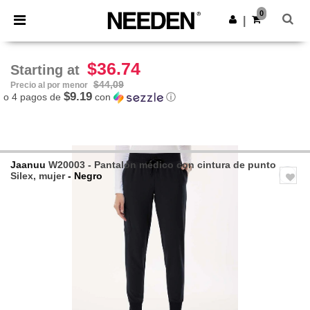
×
App de Needen
0
Descargar app
|
¡Mejores precios en app!
$36.74
Starting at
$44,09
Precio al por menor
$9.19
o 4 pagos de
con
ⓘ
Jaanuu
W20003 - Pantalón médico con cintura de punto
Silex, mujer
- Negro
Previous
Next