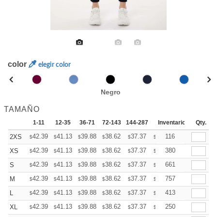
color
elegir color
Negro
TAMAÑO
1-11
12-35
36-71
72-143
144-287
288 +
Inventario
Mas
Qty.
+
42.39
41.13
39.88
38.62
37.37
36.74
116
2XS
$
$
$
$
$
$
+
42.39
41.13
39.88
38.62
37.37
36.74
380
XS
$
$
$
$
$
$
+
42.39
41.13
39.88
38.62
37.37
36.74
661
S
$
$
$
$
$
$
+
42.39
41.13
39.88
38.62
37.37
36.74
757
M
$
$
$
$
$
$
+
42.39
41.13
39.88
38.62
37.37
36.74
413
L
$
$
$
$
$
$
+
42.39
41.13
39.88
38.62
37.37
36.74
250
XL
$
$
$
$
$
$