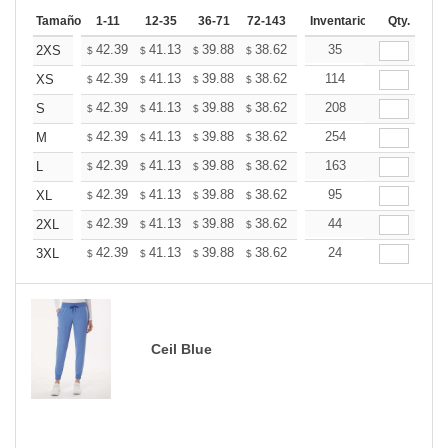
Tamaño
1-11
12-35
36-71
72-143
144-287
Inventario
288 +
Qty.
Mas
+
42.39
41.13
39.88
38.62
37.37
35
36.74
2XS
$
$
$
$
$
$
+
42.39
41.13
39.88
38.62
37.37
114
36.74
XS
$
$
$
$
$
$
+
42.39
41.13
39.88
38.62
37.37
208
36.74
S
$
$
$
$
$
$
+
42.39
41.13
39.88
38.62
37.37
254
36.74
M
$
$
$
$
$
$
+
42.39
41.13
39.88
38.62
37.37
163
36.74
L
$
$
$
$
$
$
+
42.39
41.13
39.88
38.62
37.37
95
36.74
XL
$
$
$
$
$
$
+
42.39
41.13
39.88
38.62
37.37
44
36.74
2XL
$
$
$
$
$
$
+
42.39
41.13
39.88
38.62
37.37
24
36.74
3XL
$
$
$
$
$
$
Ceil Blue