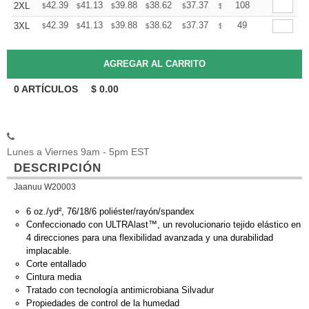
+
42.39
41.13
39.88
38.62
37.37
36.74
108
2XL
$
$
$
$
$
$
+
42.39
41.13
39.88
38.62
37.37
36.74
49
3XL
$
$
$
$
$
$
0
ARTÍCULOS
$
0.00
Lunes a Viernes 9am - 5pm EST
DESCRIPCIÓN
Jaanuu W20003
6 oz./yd², 76/18/6 poliéster/rayón/spandex
Confeccionado con ULTRAlast™, un revolucionario tejido elástico en
4 direcciones para una flexibilidad avanzada y una durabilidad
implacable.
Corte entallado
Cintura media
Tratado con tecnología antimicrobiana Silvadur
Propiedades de control de la humedad