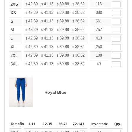
+
42.39
41.13
39.88
38.62
37.37
116
36.74
2XS
$
$
$
$
$
$
+
42.39
41.13
39.88
38.62
37.37
380
36.74
XS
$
$
$
$
$
$
+
42.39
41.13
39.88
38.62
37.37
661
36.74
S
$
$
$
$
$
$
+
42.39
41.13
39.88
38.62
37.37
757
36.74
M
$
$
$
$
$
$
+
42.39
41.13
39.88
38.62
37.37
413
36.74
L
$
$
$
$
$
$
+
42.39
41.13
39.88
38.62
37.37
250
36.74
XL
$
$
$
$
$
$
+
42.39
41.13
39.88
38.62
37.37
108
36.74
2XL
$
$
$
$
$
$
+
42.39
41.13
39.88
38.62
37.37
49
36.74
3XL
$
$
$
$
$
$
Royal Blue
Tamaño
1-11
12-35
36-71
72-143
144-287
Inventario
288 +
Qty.
Mas