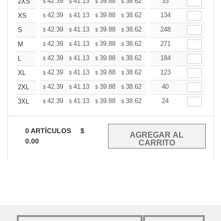
+
42.39
41.13
39.88
38.62
37.37
33
36.74
2XS
$
$
$
$
$
$
+
42.39
41.13
39.88
38.62
37.37
134
36.74
XS
$
$
$
$
$
$
+
42.39
41.13
39.88
38.62
37.37
248
36.74
S
$
$
$
$
$
$
+
42.39
41.13
39.88
38.62
37.37
271
36.74
M
$
$
$
$
$
$
+
42.39
41.13
39.88
38.62
37.37
184
36.74
L
$
$
$
$
$
$
+
42.39
41.13
39.88
38.62
37.37
123
36.74
XL
$
$
$
$
$
$
+
42.39
41.13
39.88
38.62
37.37
40
36.74
2XL
$
$
$
$
$
$
+
42.39
41.13
39.88
38.62
37.37
24
36.74
3XL
$
$
$
$
$
$
0
ARTÍCULOS
$
0.00