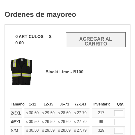
Ordenes de mayoreo
0
ARTÍCULOS
$
0.00
Black/ Lime - B100
Tamaño
1-11
12-35
36-71
72-143
144-287
Inventario
288 +
Qty.
Mas
+
30.50
29.59
28.69
27.79
26.88
217
26.43
2/3XL
$
$
$
$
$
$
+
30.50
29.59
28.69
27.79
26.88
99
26.43
4/5XL
$
$
$
$
$
$
+
30.50
29.59
28.69
27.79
26.88
329
26.43
S/M
$
$
$
$
$
$