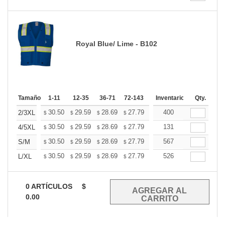
Royal Blue/ Lime - B102
Tamaño
1-11
12-35
36-71
72-143
144-287
Inventario
288 +
Qty.
Mas
+
30.50
29.59
28.69
27.79
26.88
400
26.43
2/3XL
$
$
$
$
$
$
+
30.50
29.59
28.69
27.79
26.88
131
26.43
4/5XL
$
$
$
$
$
$
+
30.50
29.59
28.69
27.79
26.88
567
26.43
S/M
$
$
$
$
$
$
+
30.50
29.59
28.69
27.79
26.88
526
26.43
L/XL
$
$
$
$
$
$
0
ARTÍCULOS
$
0.00