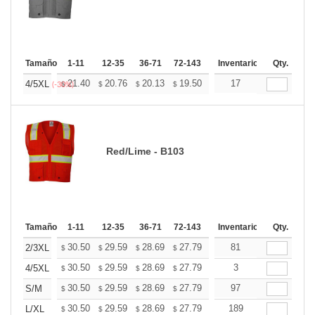
Tamaño
1-11
12-35
36-71
72-143
144-287
Inventario
288 +
Qty.
Mas
+
21.40
20.76
20.13
19.50
18.86
17
18.54
4/5XL
$
$
$
$
$
$
(-30%)
Red/Lime - B103
Tamaño
1-11
12-35
36-71
72-143
144-287
Inventario
288 +
Qty.
Mas
+
30.50
29.59
28.69
27.79
26.88
81
26.43
2/3XL
$
$
$
$
$
$
+
30.50
29.59
28.69
27.79
26.88
3
26.43
4/5XL
$
$
$
$
$
$
+
30.50
29.59
28.69
27.79
26.88
97
26.43
S/M
$
$
$
$
$
$
+
30.50
29.59
28.69
27.79
26.88
189
26.43
L/XL
$
$
$
$
$
$