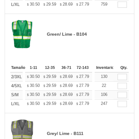
+
30.50
29.59
28.69
27.79
26.88
759
26.43
L/XL
$
$
$
$
$
$
Green/ Lime - B104
Tamaño
1-11
12-35
36-71
72-143
144-287
Inventario
288 +
Qty.
Mas
+
30.50
29.59
28.69
27.79
26.88
130
26.43
2/3XL
$
$
$
$
$
$
+
30.50
29.59
28.69
27.79
26.88
22
26.43
4/5XL
$
$
$
$
$
$
+
30.50
29.59
28.69
27.79
26.88
106
26.43
S/M
$
$
$
$
$
$
+
30.50
29.59
28.69
27.79
26.88
247
26.43
L/XL
$
$
$
$
$
$
Grey/ Lime - B111