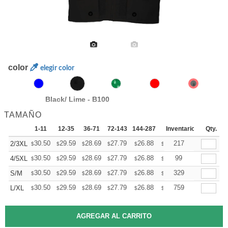
color
elegir color
Black/ Lime - B100
TAMAÑO
1-11
12-35
36-71
72-143
144-287
288 +
Inventario
Mas
Qty.
+
30.50
29.59
28.69
27.79
26.88
26.43
217
2/3XL
$
$
$
$
$
$
+
30.50
29.59
28.69
27.79
26.88
26.43
99
4/5XL
$
$
$
$
$
$
+
30.50
29.59
28.69
27.79
26.88
26.43
329
S/M
$
$
$
$
$
$
+
30.50
29.59
28.69
27.79
26.88
26.43
759
L/XL
$
$
$
$
$
$