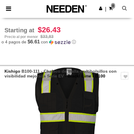
×
App de Needen
0
Descargar app
|
¡Mejores precios en app!
$26.43
Starting at
$33,83
Precio al por menor
$6.61
o 4 pagos de
con
ⓘ
Kishigo
B100-111 - Chaleco de malla multibolsillos con
visibilidad mejorada Serie EV
- Black/ Lime - B100
Previous
Next