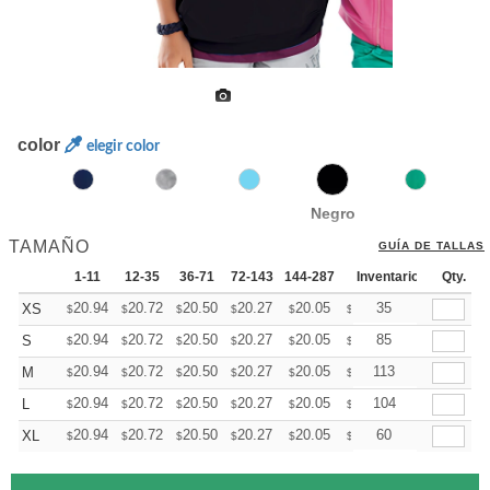
color
elegir color
Negro
TAMAÑO
GUÍA DE TALLAS
1-11
12-35
36-71
72-143
144-287
288 +
Inventario
Mas
Qty.
+
20.94
20.72
20.50
20.27
20.05
19.82
35
XS
$
$
$
$
$
$
+
20.94
20.72
20.50
20.27
20.05
19.82
85
S
$
$
$
$
$
$
+
20.94
20.72
20.50
20.27
20.05
19.82
113
M
$
$
$
$
$
$
+
20.94
20.72
20.50
20.27
20.05
19.82
104
L
$
$
$
$
$
$
+
20.94
20.72
20.50
20.27
20.05
19.82
60
XL
$
$
$
$
$
$