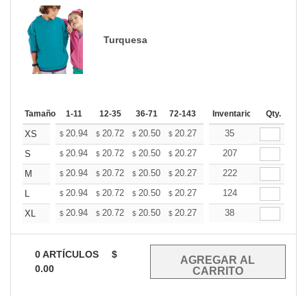
Turquesa
Tamaño
1-11
12-35
36-71
72-143
144-287
Inventario
288 +
Qty.
Mas
+
20.94
20.72
20.50
20.27
20.05
35
19.82
XS
$
$
$
$
$
$
+
20.94
20.72
20.50
20.27
20.05
207
19.82
S
$
$
$
$
$
$
+
20.94
20.72
20.50
20.27
20.05
222
19.82
M
$
$
$
$
$
$
+
20.94
20.72
20.50
20.27
20.05
124
19.82
L
$
$
$
$
$
$
+
20.94
20.72
20.50
20.27
20.05
38
19.82
XL
$
$
$
$
$
$
0
ARTÍCULOS
$
0.00