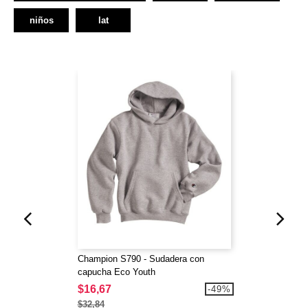
niños
lat
Champion S790 - Sudadera con
capucha Eco Youth
$16,67
-49%
$32,84