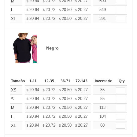
+
20.94
20.72
20.50
20.27
20.05
500
19.82
M
$
$
$
$
$
$
+
20.94
20.72
20.50
20.27
20.05
549
19.82
L
$
$
$
$
$
$
+
20.94
20.72
20.50
20.27
20.05
391
19.82
XL
$
$
$
$
$
$
Negro
Tamaño
1-11
12-35
36-71
72-143
144-287
Inventario
288 +
Qty.
Mas
+
20.94
20.72
20.50
20.27
20.05
35
19.82
XS
$
$
$
$
$
$
+
20.94
20.72
20.50
20.27
20.05
85
19.82
S
$
$
$
$
$
$
+
20.94
20.72
20.50
20.27
20.05
113
19.82
M
$
$
$
$
$
$
+
20.94
20.72
20.50
20.27
20.05
104
19.82
L
$
$
$
$
$
$
+
20.94
20.72
20.50
20.27
20.05
60
19.82
XL
$
$
$
$
$
$