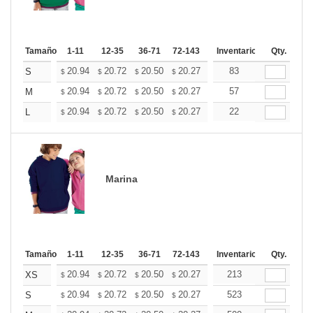
Tamaño
1-11
12-35
36-71
72-143
144-287
Inventario
288 +
Qty.
Mas
+
20.94
20.72
20.50
20.27
20.05
83
19.82
S
$
$
$
$
$
$
+
20.94
20.72
20.50
20.27
20.05
57
19.82
M
$
$
$
$
$
$
+
20.94
20.72
20.50
20.27
20.05
22
19.82
L
$
$
$
$
$
$
Marina
Tamaño
1-11
12-35
36-71
72-143
144-287
Inventario
288 +
Qty.
Mas
+
20.94
20.72
20.50
20.27
20.05
213
19.82
XS
$
$
$
$
$
$
+
20.94
20.72
20.50
20.27
20.05
523
19.82
S
$
$
$
$
$
$