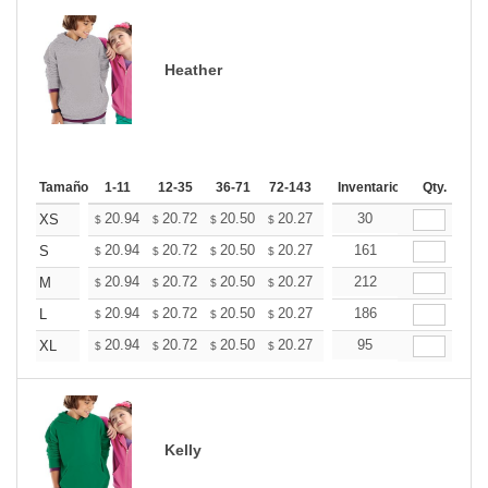
Heather
Tamaño
1-11
12-35
36-71
72-143
144-287
Inventario
288 +
Qty.
Mas
+
20.94
20.72
20.50
20.27
20.05
30
19.82
XS
$
$
$
$
$
$
+
20.94
20.72
20.50
20.27
20.05
161
19.82
S
$
$
$
$
$
$
+
20.94
20.72
20.50
20.27
20.05
212
19.82
M
$
$
$
$
$
$
+
20.94
20.72
20.50
20.27
20.05
186
19.82
L
$
$
$
$
$
$
+
20.94
20.72
20.50
20.27
20.05
95
19.82
XL
$
$
$
$
$
$
Kelly