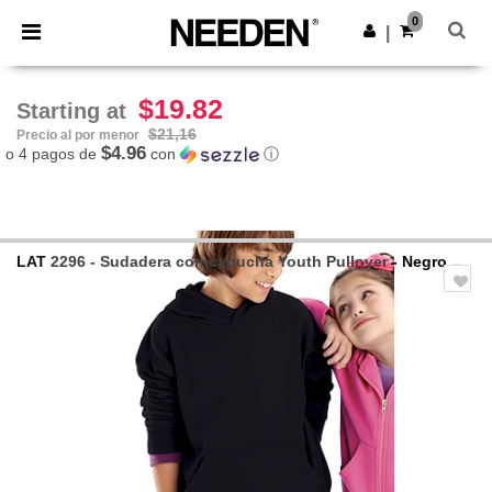
×
App de Needen
0
Descargar app
|
¡Mejores precios en app!
$19.82
Starting at
$21,16
Precio al por menor
$4.96
o 4 pagos de
con
ⓘ
LAT
2296 - Sudadera con capucha Youth Pullover
- Negro
Previous
Next