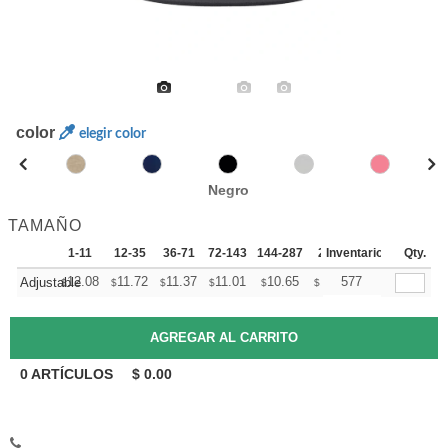
color
elegir color
Negro
TAMAÑO
1-11
12-35
36-71
72-143
144-287
288 +
Inventario
Mas
Qty.
+
12.08
11.72
11.37
11.01
10.65
10.47
577
Adjustable
$
$
$
$
$
$
0
ARTÍCULOS
$
0.00