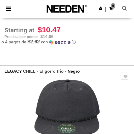
×
App de Needen
0
Descargar app
|
¡Mejores precios en app!
$10.47
Starting at
$14,66
Precio al por menor
$2.62
o 4 pagos de
con
ⓘ
LEGACY
CHILL - El gorro frío
- Negro
Previous
Next