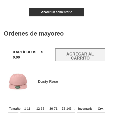
Añadir un comentario
Ordenes de mayoreo
0
ARTÍCULOS
$
0.00
Dusty Rose
Tamaño
1-11
12-35
36-71
72-143
144-287
Inventario
288 +
Qty.
Mas