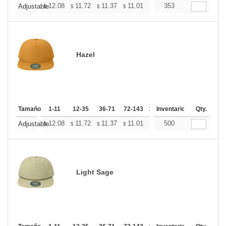
+
12.08
11.72
11.37
11.01
10.65
353
10.47
Adjustable
$
$
$
$
$
$
Hazel
Tamaño
1-11
12-35
36-71
72-143
144-287
Inventario
288 +
Qty.
Mas
+
12.08
11.72
11.37
11.01
10.65
500
10.47
Adjustable
$
$
$
$
$
$
Light Sage