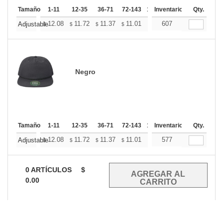
Tamaño
1-11
12-35
36-71
72-143
144-287
Inventario
288 +
Qty.
Mas
+
12.08
11.72
11.37
11.01
10.65
607
10.47
Adjustable
$
$
$
$
$
$
Negro
Tamaño
1-11
12-35
36-71
72-143
144-287
Inventario
288 +
Qty.
Mas
+
12.08
11.72
11.37
11.01
10.65
577
10.47
Adjustable
$
$
$
$
$
$
0
ARTÍCULOS
$
0.00