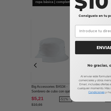
$1
ropa básica | complementos
bolsas 
Consíguelo en tu p
ENVIA
No gracias, 
Al enviar este formular
comerciales y otros men
Email, incluidas ofertas
Big Accessories BA534 -
Next Level 4210 - Cam
cualquier momento. Más 
Sombrero de cubo con ojal
unisex Eco Performan
Condiciones
y nu
metálico
$5,21
$5,79
-51%
-8
$10,66