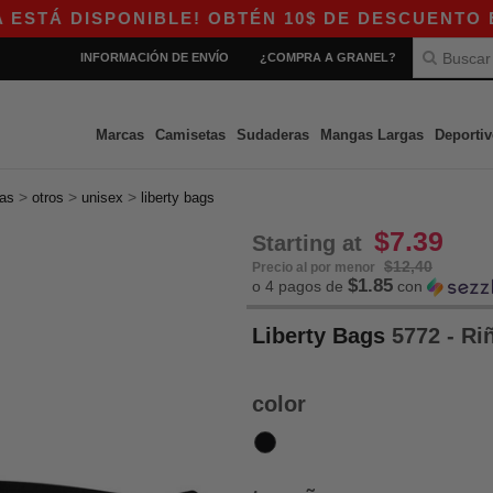
 DISPONIBLE! OBTÉN 10$ DE DESCUENTO EN CO
INFORMACIÓN DE ENVÍO
¿COMPRA A GRANEL?
Marcas
Camisetas
Sudaderas
Mangas Largas
Deportiv
>
>
>
las
otros
unisex
liberty bags
$7.39
Starting at
$12,40
Precio al por menor
$1.85
o 4 pagos de
con
Liberty Bags
5772 - Ri
color