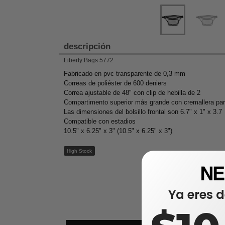
descripción
Liberty Bags 5772
Fabricado en pvc transparente de 0,3 mm
Correas de poliéster de 600 deniers
Correa ajustable de 48" con clip de hebilla de 2
Compartimento superior más grande con cremallera para
Las dimensiones del bolsillo frontal son 6.7" x 1" x 3.7
Compatible con estadios
10.5" x 6.25" x 3" (10.5" x 6.25" x 3")
High Stock
Ya eres d