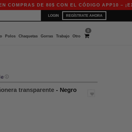
MPRAS DE 80$ CON EL CÓDIGO APP10 – ¡EXCLUS
LOGIN
REGÍSTRATE AHORA
0
o
Polos
Chaquetas
Gorras
Trabajo
Otro
ⓘ
ñonera transparente
- Negro