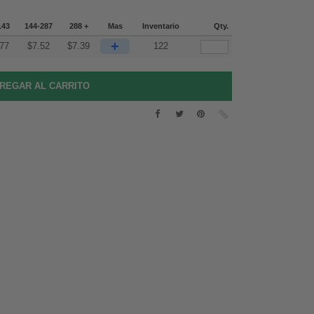
143
144-287
288 +
Mas
Inventario
Qty.
+
.77
$
7.52
$
7.39
122