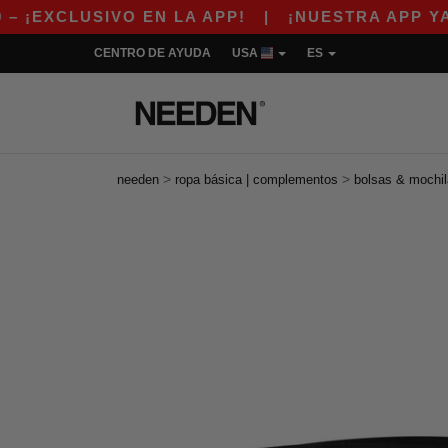
CLUSIVO EN LA APP!
|
¡NUESTRA APP YA ESTÁ
CENTRO DE AYUDA
USA
ES
>
>
needen
ropa básica | complementos
bolsas & mochi