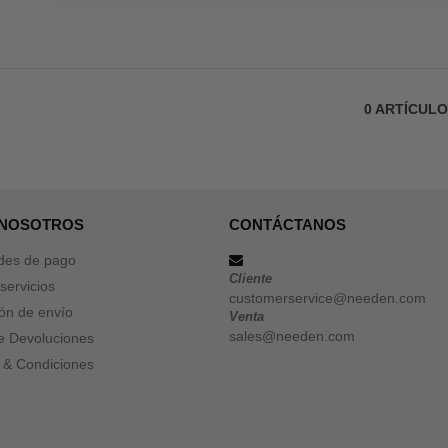
0
ARTÍCUL
 NOSOTROS
CONTÁCTANOS
des de pago
Cliente
servicios
customerservice@needen.com
ón de envío
Venta
sales@needen.com
de Devoluciones
 & Condiciones