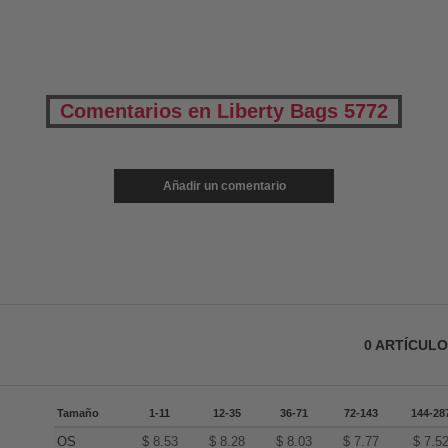
Comentarios en Liberty Bags 5772
Añadir un comentario
0
ARTÍCUL
Tamaño
1-11
12-35
36-71
72-143
144-28
OS
$
8.53
$
8.28
$
8.03
$
7.77
$
7.5