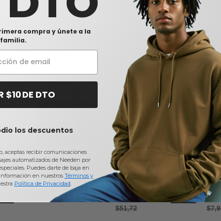
0 DTO
& mochilas
otros
uni
rimera compra y únete a la
familia.
R $10 DE DTO
odio los descuentos
io, aceptas recibir comunicaciones
sajes automatizados de Needen por
 especiales. Puedes darte de baja en
iseta
Liberty Bags A134 - Tote de
Champion CHP180 -
Libe
información en nuestros
Términos y
ce
lujo no tejido
Sudadera unisex con
Dela
estra
Política de Privacidad
.
capucha Gameday
$2,22
$23,75
$5
0%
-54%
$51,72
$7,9