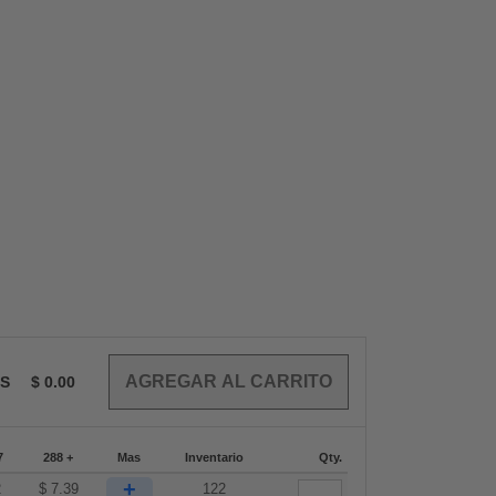
OS
$
0.00
7
288 +
Mas
Inventario
Qty.
+
2
$
7.39
122