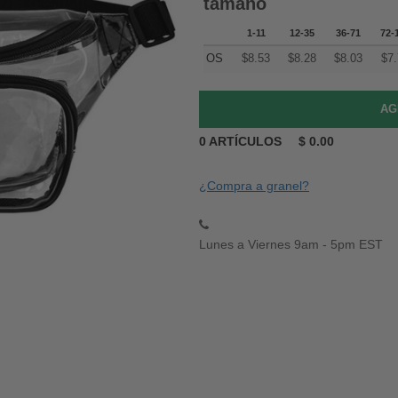
tamaño
1-11
12-35
36-71
72-
OS
$
8.53
$
8.28
$
8.03
$
7
0
ARTÍCULOS
$
0.00
¿Compra a granel?
Lunes a Viernes 9am - 5pm EST