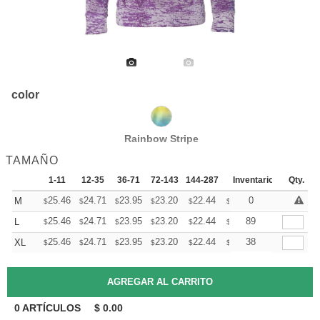
color
Rainbow Stripe
TAMAÑO
1-11
12-35
36-71
72-143
144-287
288 +
Inventario
Mas
Qty.
+
25.46
24.71
23.95
23.20
22.44
22.07
0
M
$
$
$
$
$
$
+
25.46
24.71
23.95
23.20
22.44
22.07
89
L
$
$
$
$
$
$
+
25.46
24.71
23.95
23.20
22.44
22.07
38
XL
$
$
$
$
$
$
0
ARTÍCULOS
$
0.00