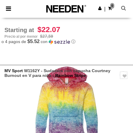
×
App de Needen
0
Descargar app
|
¡Mejores precios en app!
$22.07
Starting at
$27,59
Precio al por menor
$5.52
o 4 pagos de
con
ⓘ
MV Sport
W1162Y - Sudadera con capucha Courtney
Burnout en V para niña
- Rainbow Stripe
Previous
Next