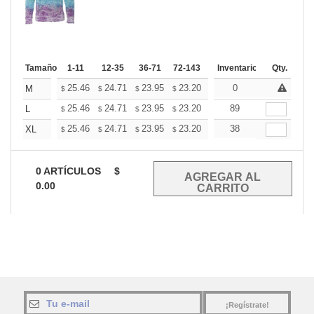
Tamaño
1-11
12-35
36-71
72-143
144-287
Inventario
288 +
Qty.
Mas
+
25.46
24.71
23.95
23.20
22.44
0
22.07
M
$
$
$
$
$
$
+
25.46
24.71
23.95
23.20
22.44
89
22.07
L
$
$
$
$
$
$
+
25.46
24.71
23.95
23.20
22.44
38
22.07
XL
$
$
$
$
$
$
0
ARTÍCULOS
$
0.00
¡Regístrate!