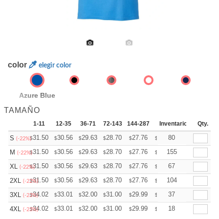
color
elegir color
Azure Blue
TAMAÑO
1-11
12-35
36-71
72-143
144-287
288 +
Inventario
Mas
Qty.
+
31.50
30.56
29.63
28.70
27.76
27.30
80
S
$
$
$
$
$
$
(-22%)
+
31.50
30.56
29.63
28.70
27.76
27.30
155
M
$
$
$
$
$
$
(-22%)
+
31.50
30.56
29.63
28.70
27.76
27.30
67
XL
$
$
$
$
$
$
(-22%)
+
31.50
30.56
29.63
28.70
27.76
27.30
104
2XL
$
$
$
$
$
$
(-22%)
+
34.02
33.01
32.00
31.00
29.99
29.48
37
3XL
$
$
$
$
$
$
(-23%)
+
34.02
33.01
32.00
31.00
29.99
29.48
18
4XL
$
$
$
$
$
$
(-23%)