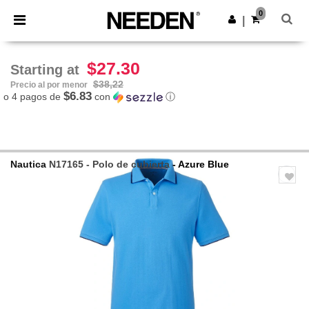
×
App de Needen
0
Descargar app
|
¡Mejores precios en app!
$27.30
Starting at
$38,22
Precio al por menor
$6.83
o 4 pagos de
con
ⓘ
Nautica
N17165 - Polo de cubierta
- Azure Blue
Previous
Next