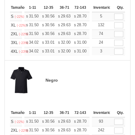
Tamaño
1-11
12-35
36-71
72-143
144-287
Inventario
288 +
Qty.
Mas
+
31.50
30.56
29.63
28.70
27.76
5
27.30
S
$
$
$
$
$
$
(-22%)
+
31.50
30.56
29.63
28.70
27.76
132
27.30
XL
$
$
$
$
$
$
(-22%)
+
31.50
30.56
29.63
28.70
27.76
74
27.30
2XL
$
$
$
$
$
$
(-22%)
+
34.02
33.01
32.00
31.00
29.99
24
29.48
3XL
$
$
$
$
$
$
(-23%)
+
34.02
33.01
32.00
31.00
29.99
3
29.48
4XL
$
$
$
$
$
$
(-23%)
Negro
Tamaño
1-11
12-35
36-71
72-143
144-287
Inventario
288 +
Qty.
Mas
+
31.50
30.56
29.63
28.70
27.76
93
27.30
S
$
$
$
$
$
$
(-22%)
+
31.50
30.56
29.63
28.70
27.76
242
27.30
2XL
$
$
$
$
$
$
(-22%)