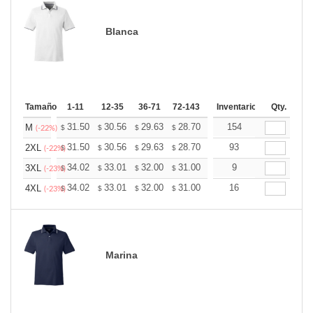
Blanca
Tamaño
1-11
12-35
36-71
72-143
144-287
Inventario
288 +
Qty.
Mas
+
31.50
30.56
29.63
28.70
27.76
154
27.30
M
$
$
$
$
$
$
(-22%)
+
31.50
30.56
29.63
28.70
27.76
93
27.30
2XL
$
$
$
$
$
$
(-22%)
+
34.02
33.01
32.00
31.00
29.99
9
29.48
3XL
$
$
$
$
$
$
(-23%)
+
34.02
33.01
32.00
31.00
29.99
16
29.48
4XL
$
$
$
$
$
$
(-23%)
Marina