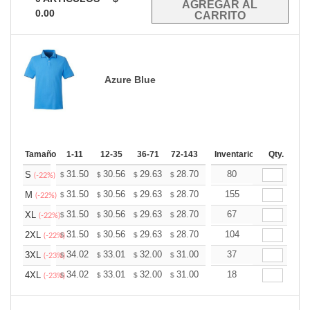
0.00
Azure Blue
Tamaño
1-11
12-35
36-71
72-143
144-287
Inventario
288 +
Qty.
Mas
+
31.50
30.56
29.63
28.70
27.76
80
27.30
S
$
$
$
$
$
$
(-22%)
+
31.50
30.56
29.63
28.70
27.76
155
27.30
M
$
$
$
$
$
$
(-22%)
+
31.50
30.56
29.63
28.70
27.76
67
27.30
XL
$
$
$
$
$
$
(-22%)
+
31.50
30.56
29.63
28.70
27.76
104
27.30
2XL
$
$
$
$
$
$
(-22%)
+
34.02
33.01
32.00
31.00
29.99
37
29.48
3XL
$
$
$
$
$
$
(-23%)
+
34.02
33.01
32.00
31.00
29.99
18
29.48
4XL
$
$
$
$
$
$
(-23%)