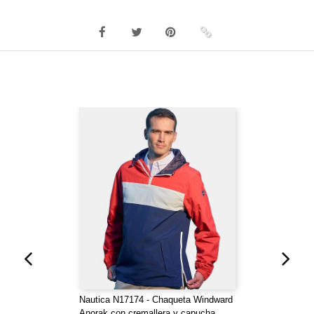
Nautica N17174 - Chaqueta Windward
Anorak con cremallera y capucha