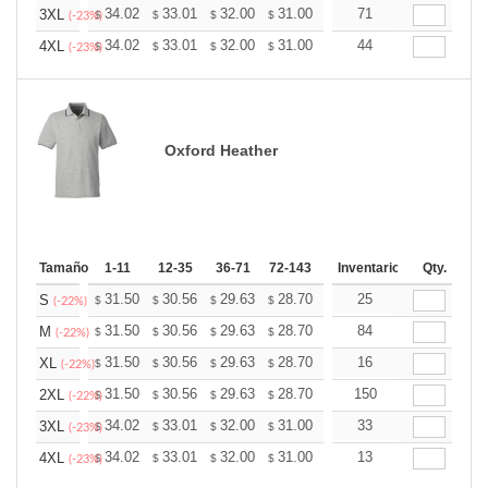
+
34.02
33.01
32.00
31.00
29.99
71
29.48
3XL
$
$
$
$
$
$
(-23%)
+
34.02
33.01
32.00
31.00
29.99
44
29.48
4XL
$
$
$
$
$
$
(-23%)
Oxford Heather
Tamaño
1-11
12-35
36-71
72-143
144-287
Inventario
288 +
Qty.
Mas
+
31.50
30.56
29.63
28.70
27.76
25
27.30
S
$
$
$
$
$
$
(-22%)
+
31.50
30.56
29.63
28.70
27.76
84
27.30
M
$
$
$
$
$
$
(-22%)
+
31.50
30.56
29.63
28.70
27.76
16
27.30
XL
$
$
$
$
$
$
(-22%)
+
31.50
30.56
29.63
28.70
27.76
150
27.30
2XL
$
$
$
$
$
$
(-22%)
+
34.02
33.01
32.00
31.00
29.99
33
29.48
3XL
$
$
$
$
$
$
(-23%)
+
34.02
33.01
32.00
31.00
29.99
13
29.48
4XL
$
$
$
$
$
$
(-23%)