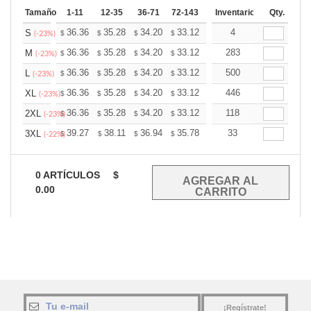
Tamaño
1-11
12-35
36-71
72-143
144-287
Inventario
288 +
Qty.
Mas
+
36.36
35.28
34.20
33.12
32.05
4
31.51
S
$
$
$
$
$
$
(-23%)
+
36.36
35.28
34.20
33.12
32.05
283
31.51
M
$
$
$
$
$
$
(-23%)
+
36.36
35.28
34.20
33.12
32.05
500
31.51
L
$
$
$
$
$
$
(-23%)
+
36.36
35.28
34.20
33.12
32.05
446
31.51
XL
$
$
$
$
$
$
(-23%)
+
36.36
35.28
34.20
33.12
32.05
118
31.51
2XL
$
$
$
$
$
$
(-23%)
+
39.27
38.11
36.94
35.78
34.62
33
34.04
3XL
$
$
$
$
$
$
(-22%)
0
ARTÍCULOS
$
0.00
¡Regístrate!