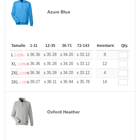
Azure Blue
Tamaño
1-11
12-35
36-71
72-143
144-287
Inventario
288 +
Qty.
Mas
+
36.36
35.28
34.20
33.12
32.05
8
31.51
L
$
$
$
$
$
$
(-23%)
+
36.36
35.28
34.20
33.12
32.05
12
31.51
XL
$
$
$
$
$
$
(-23%)
+
36.36
35.28
34.20
33.12
32.05
4
31.51
2XL
$
$
$
$
$
$
(-23%)
+
39.27
38.11
36.94
35.78
34.62
14
34.04
3XL
$
$
$
$
$
$
(-22%)
Oxford Heather