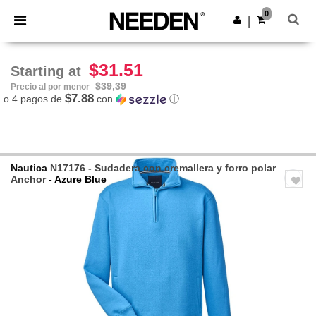
×
App de Needen
0
Descargar app
|
¡Mejores precios en app!
$31.51
Starting at
$39,39
Precio al por menor
$7.88
o 4 pagos de
con
ⓘ
Nautica
N17176 - Sudadera con cremallera y forro polar
Anchor
- Azure Blue
Previous
Next