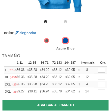
color
elegir color
Azure Blue
TAMAÑO
1-11
12-35
36-71
72-143
144-287
288 +
Inventario
Mas
Qty.
+
36.36
35.28
34.20
33.12
32.05
31.51
8
L
$
$
$
$
$
$
(-23%)
+
36.36
35.28
34.20
33.12
32.05
31.51
12
XL
$
$
$
$
$
$
(-23%)
+
36.36
35.28
34.20
33.12
32.05
31.51
4
2XL
$
$
$
$
$
$
(-23%)
+
39.27
38.11
36.94
35.78
34.62
34.04
14
3XL
$
$
$
$
$
$
(-22%)