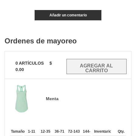
Añadir un comentario
Ordenes de mayoreo
0
ARTÍCULOS
$
0.00
Menta
Tamaño
1-11
12-35
36-71
72-143
144-287
Inventario
288 +
Mas
Qty.