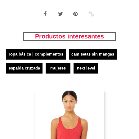
Productos interesantes
ropa básica | complementos
camisetas sin mangas
espalda cruzada
mujeres
next level