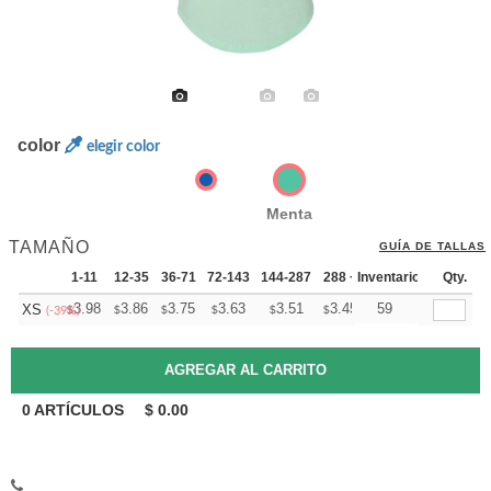
color
elegir color
Menta
TAMAÑO
GUÍA DE TALLAS
1-11
12-35
36-71
72-143
144-287
288 +
Inventario
Mas
Qty.
+
3.98
3.86
3.75
3.63
3.51
3.45
59
XS
$
$
$
$
$
$
(-39%)
0
ARTÍCULOS
$
0.00