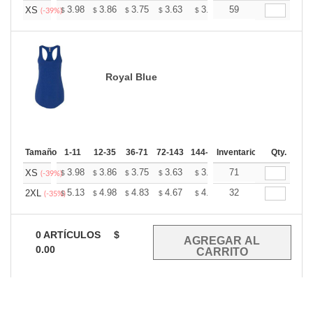
+
3.98
3.86
3.75
3.63
3.51
59
3.45
XS
$
$
$
$
$
$
(-39%)
Royal Blue
Tamaño
1-11
12-35
36-71
72-143
144-287
Inventario
288 +
Mas
Qty.
+
3.98
3.86
3.75
3.63
3.51
71
3.45
XS
$
$
$
$
$
$
(-39%)
+
5.13
4.98
4.83
4.67
4.52
32
4.45
2XL
$
$
$
$
$
$
(-35%)
0
ARTÍCULOS
$
0.00