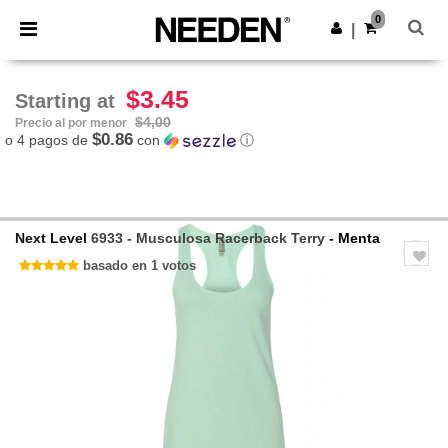
×
App de Needen
0
Descargar app
|
¡Mejores precios en app!
$3.45
Starting at
$4,00
Precio al por menor
$0.86
o 4 pagos de
con
ⓘ
Next Level
6933 - Musculosa Racerback Terry
- Menta
basado en 1 votos
Previous
Next