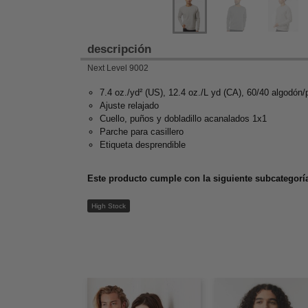
descripción
Next Level 9002
7.4 oz./yd² (US), 12.4 oz./L yd (CA), 60/40 algodón/p
Ajuste relajado
Cuello, puños y dobladillo acanalados 1x1
Parche para casillero
Etiqueta desprendible
Este producto cumple con la siguiente subcategoría
High Stock