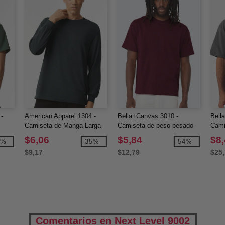
-
American Apparel 1304 -
Bella+Canvas 3010 -
Bell
Camiseta de Manga Larga
Camiseta de peso pesado
Cami
de Algodón Pesado
de 6 oz.
de 7
$6,06
$5,84
$8
7%
-35%
-54%
$9,17
$12,79
$25
Comentarios en Next Level 9002