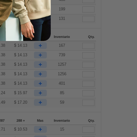
+
.24
$
15.97
199
+
.49
$
17.20
131
287
288 +
Mas
Inventario
Qty.
+
.38
$
14.13
167
+
.38
$
14.13
739
+
.38
$
14.13
1257
+
.38
$
14.13
1256
+
.38
$
14.13
401
+
.24
$
15.97
85
+
.49
$
17.20
59
287
288 +
Mas
Inventario
Qty.
+
.71
$
10.53
15