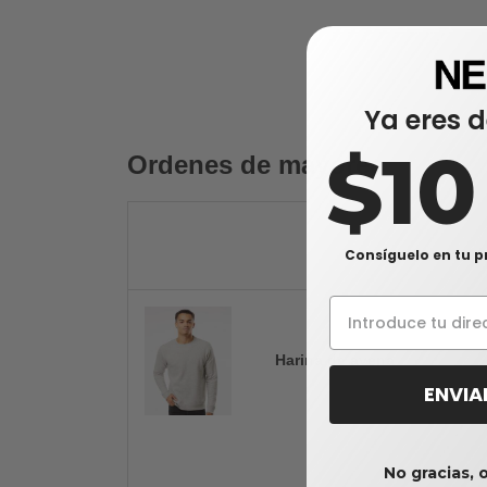
Ya eres d
$1
Ordenes de mayoreo
Consíguelo en tu p
Harina de avena
ENVIA
No gracias, 