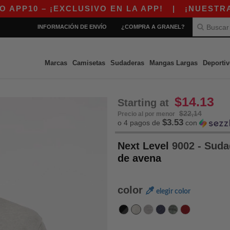
– ¡EXCLUSIVO EN LA APP!
|
¡NUESTRA APP YA
INFORMACIÓN DE ENVÍO
¿COMPRA A GRANEL?
Marcas
Camisetas
Sudaderas
Mangas Largas
Deportiv
$14.13
Starting at
$22,14
Precio al por menor
$3.53
o 4 pagos de
con
Next Level
9002 - Suda
de avena
color
elegir color