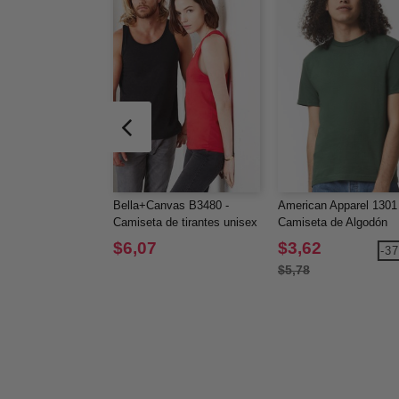
Bella+Canvas B3480 -
American Apparel 1301 
Camiseta de tirantes unisex
Camiseta de Algodón
Pesado
$6,07
$3,62
-3
$5,78