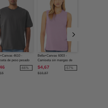
a+Canvas 4610 -
Bella+Canvas 6003 -
Bella+Canvas 600
seta de peso pesado
Camiseta sin mangas de
Camiseta sin man
.5 oz
jersey para mujer
jersey para mujer
,46
$4,67
$5,02
-66%
-57%
,15
$10,87
$10,35