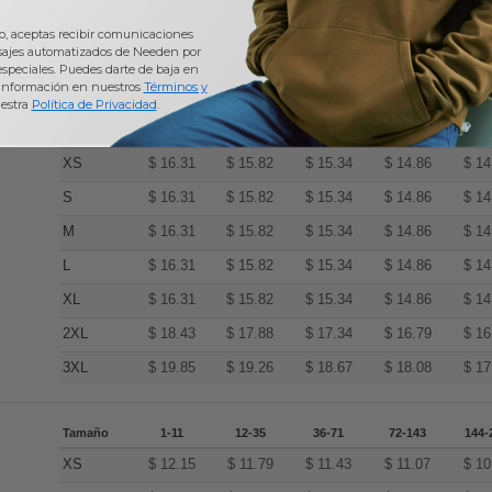
2XL
$
18.43
$
17.88
$
17.34
$
16.79
$
16
io, aceptas recibir comunicaciones
sajes automatizados de Needen por
3XL
$
19.85
$
19.26
$
18.67
$
18.08
$
17
 especiales. Puedes darte de baja en
información en nuestros
Términos y
estra
Política de Privacidad
.
Tamaño
1-11
12-35
36-71
72-143
144-
XS
$
16.31
$
15.82
$
15.34
$
14.86
$
14
S
$
16.31
$
15.82
$
15.34
$
14.86
$
14
M
$
16.31
$
15.82
$
15.34
$
14.86
$
14
L
$
16.31
$
15.82
$
15.34
$
14.86
$
14
XL
$
16.31
$
15.82
$
15.34
$
14.86
$
14
2XL
$
18.43
$
17.88
$
17.34
$
16.79
$
16
3XL
$
19.85
$
19.26
$
18.67
$
18.08
$
17
Tamaño
1-11
12-35
36-71
72-143
144-
XS
$
12.15
$
11.79
$
11.43
$
11.07
$
10