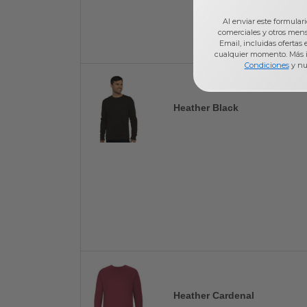
Al enviar este formular
comerciales y otros men
Email, incluidas ofertas
cualquier momento. Más 
Condiciones
y nu
Heather Black
Heather Cardenal