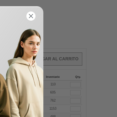
OS
$
0.00
287
288 +
Mas
Inventario
Qty.
+
.38
$
14.13
110
+
.38
$
14.13
605
+
.38
$
14.13
762
+
.38
$
14.13
1153
+
.38
$
14.13
488