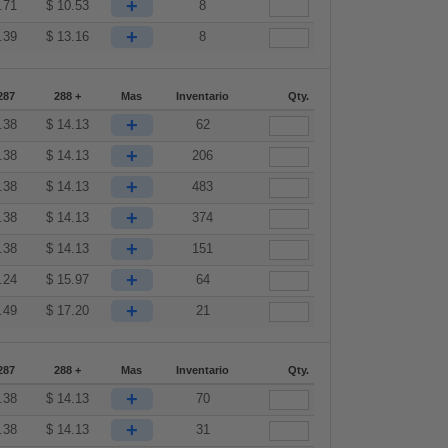
+
.71
$
10.53
8
+
.39
$
13.16
8
287
288 +
Mas
Inventario
Qty.
+
.38
$
14.13
62
+
.38
$
14.13
206
+
.38
$
14.13
483
+
.38
$
14.13
374
+
.38
$
14.13
151
+
.24
$
15.97
64
+
.49
$
17.20
21
287
288 +
Mas
Inventario
Qty.
+
.38
$
14.13
70
+
.38
$
14.13
31