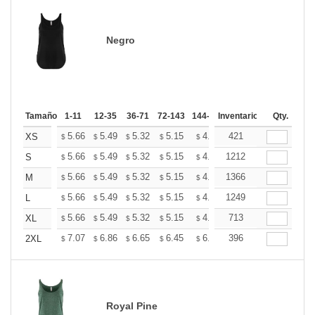
Negro
Tamaño
1-11
12-35
36-71
72-143
144-287
Inventario
288 +
Mas
Qty.
+
5.66
5.49
5.32
5.15
4.99
421
4.90
XS
$
$
$
$
$
$
+
5.66
5.49
5.32
5.15
4.99
1212
4.90
S
$
$
$
$
$
$
+
5.66
5.49
5.32
5.15
4.99
1366
4.90
M
$
$
$
$
$
$
+
5.66
5.49
5.32
5.15
4.99
1249
4.90
L
$
$
$
$
$
$
+
5.66
5.49
5.32
5.15
4.99
713
4.90
XL
$
$
$
$
$
$
+
7.07
6.86
6.65
6.45
6.24
396
6.13
2XL
$
$
$
$
$
$
Royal Pine