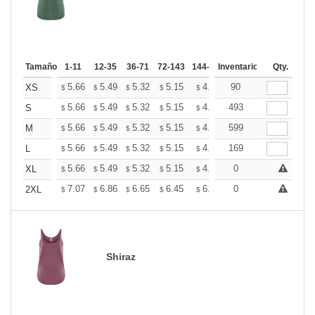
Tamaño
1-11
12-35
36-71
72-143
144-287
Inventario
288 +
Mas
Qty.
+
5.66
5.49
5.32
5.15
4.99
90
4.90
XS
$
$
$
$
$
$
+
5.66
5.49
5.32
5.15
4.99
493
4.90
S
$
$
$
$
$
$
+
5.66
5.49
5.32
5.15
4.99
599
4.90
M
$
$
$
$
$
$
+
5.66
5.49
5.32
5.15
4.99
169
4.90
L
$
$
$
$
$
$
+
5.66
5.49
5.32
5.15
4.99
0
4.90
XL
$
$
$
$
$
$
+
7.07
6.86
6.65
6.45
6.24
0
6.13
2XL
$
$
$
$
$
$
Shiraz