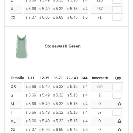
+
5.66
5.49
5.32
5.15
4.99
223
4.90
L
$
$
$
$
$
$
+
5.66
5.49
5.32
5.15
4.99
237
4.90
XL
$
$
$
$
$
$
+
7.07
6.86
6.65
6.45
6.24
71
6.13
2XL
$
$
$
$
$
$
Stonewash Green
Tamaño
1-11
12-35
36-71
72-143
144-287
Inventario
288 +
Mas
Qty.
+
5.66
5.49
5.32
5.15
4.99
264
4.90
XS
$
$
$
$
$
$
+
5.66
5.49
5.32
5.15
4.99
2
4.90
S
$
$
$
$
$
$
+
5.66
5.49
5.32
5.15
4.99
0
4.90
M
$
$
$
$
$
$
+
5.66
5.49
5.32
5.15
4.99
57
4.90
L
$
$
$
$
$
$
+
5.66
5.49
5.32
5.15
4.99
0
4.90
XL
$
$
$
$
$
$
+
7.07
6.86
6.65
6.45
6.24
0
6.13
2XL
$
$
$
$
$
$