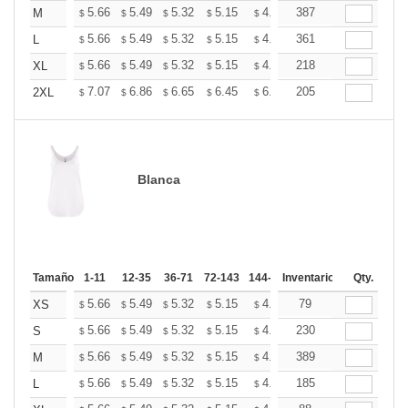
+
5.66
5.49
5.32
5.15
4.99
387
4.90
M
$
$
$
$
$
$
+
5.66
5.49
5.32
5.15
4.99
361
4.90
L
$
$
$
$
$
$
+
5.66
5.49
5.32
5.15
4.99
218
4.90
XL
$
$
$
$
$
$
+
7.07
6.86
6.65
6.45
6.24
205
6.13
2XL
$
$
$
$
$
$
Blanca
Tamaño
1-11
12-35
36-71
72-143
144-287
Inventario
288 +
Mas
Qty.
+
5.66
5.49
5.32
5.15
4.99
79
4.90
XS
$
$
$
$
$
$
+
5.66
5.49
5.32
5.15
4.99
230
4.90
S
$
$
$
$
$
$
+
5.66
5.49
5.32
5.15
4.99
389
4.90
M
$
$
$
$
$
$
+
5.66
5.49
5.32
5.15
4.99
185
4.90
L
$
$
$
$
$
$