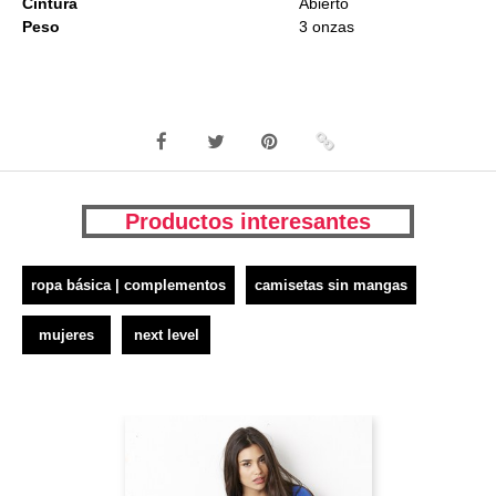
Cintura
Abierto
Peso
3 onzas
Productos interesantes
ropa básica | complementos
camisetas sin mangas
mujeres
next level