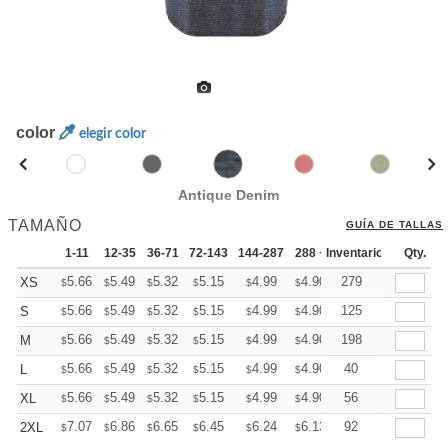
color
elegir color
Antique Denim
TAMAÑO
GUÍA DE TALLAS
1-11
12-35
36-71
72-143
144-287
288 +
Inventario
Mas
Qty.
+
5.66
5.49
5.32
5.15
4.99
4.90
279
XS
$
$
$
$
$
$
+
5.66
5.49
5.32
5.15
4.99
4.90
125
S
$
$
$
$
$
$
+
5.66
5.49
5.32
5.15
4.99
4.90
198
M
$
$
$
$
$
$
+
5.66
5.49
5.32
5.15
4.99
4.90
40
L
$
$
$
$
$
$
+
5.66
5.49
5.32
5.15
4.99
4.90
56
XL
$
$
$
$
$
$
+
7.07
6.86
6.65
6.45
6.24
6.13
92
2XL
$
$
$
$
$
$