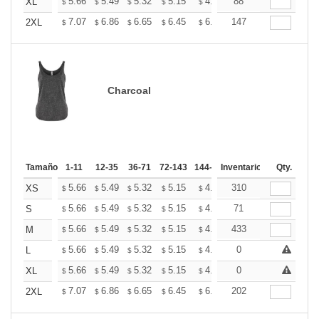
+
5.66
5.49
5.32
5.15
4.99
88
4.90
XL
$
$
$
$
$
$
+
7.07
6.86
6.65
6.45
6.24
147
6.13
2XL
$
$
$
$
$
$
Charcoal
Tamaño
1-11
12-35
36-71
72-143
144-287
Inventario
288 +
Mas
Qty.
+
5.66
5.49
5.32
5.15
4.99
310
4.90
XS
$
$
$
$
$
$
+
5.66
5.49
5.32
5.15
4.99
71
4.90
S
$
$
$
$
$
$
+
5.66
5.49
5.32
5.15
4.99
433
4.90
M
$
$
$
$
$
$
+
5.66
5.49
5.32
5.15
4.99
0
4.90
L
$
$
$
$
$
$
+
5.66
5.49
5.32
5.15
4.99
0
4.90
XL
$
$
$
$
$
$
+
7.07
6.86
6.65
6.45
6.24
202
6.13
2XL
$
$
$
$
$
$