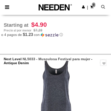
×
App de Needen
0
Descargar app
|
¡Mejores precios en app!
$4.90
Starting at
$7,28
Precio al por menor
$1.23
o 4 pagos de
con
ⓘ
Next Level
NL5033 - Musculosa Festival para mujer
-
Antique Denim
Previous
Next