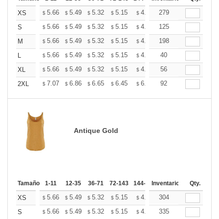
+
5.66
5.49
5.32
5.15
4.99
279
4.90
XS
$
$
$
$
$
$
+
5.66
5.49
5.32
5.15
4.99
125
4.90
S
$
$
$
$
$
$
+
5.66
5.49
5.32
5.15
4.99
198
4.90
M
$
$
$
$
$
$
+
5.66
5.49
5.32
5.15
4.99
40
4.90
L
$
$
$
$
$
$
+
5.66
5.49
5.32
5.15
4.99
56
4.90
XL
$
$
$
$
$
$
+
7.07
6.86
6.65
6.45
6.24
92
6.13
2XL
$
$
$
$
$
$
Antique Gold
Tamaño
1-11
12-35
36-71
72-143
144-287
Inventario
288 +
Mas
Qty.
+
5.66
5.49
5.32
5.15
4.99
304
4.90
XS
$
$
$
$
$
$
+
5.66
5.49
5.32
5.15
4.99
335
4.90
S
$
$
$
$
$
$