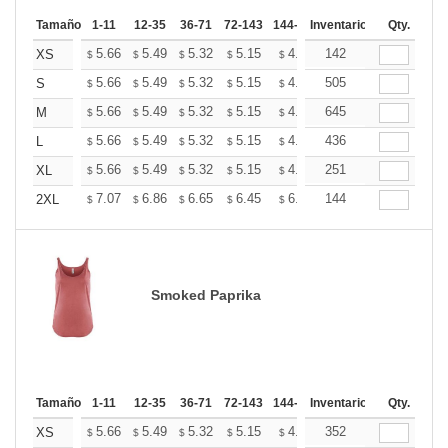
Tamaño
1-11
12-35
36-71
72-143
144-287
Inventario
288 +
Mas
Qty.
+
5.66
5.49
5.32
5.15
4.99
142
4.90
XS
$
$
$
$
$
$
+
5.66
5.49
5.32
5.15
4.99
505
4.90
S
$
$
$
$
$
$
+
5.66
5.49
5.32
5.15
4.99
645
4.90
M
$
$
$
$
$
$
+
5.66
5.49
5.32
5.15
4.99
436
4.90
L
$
$
$
$
$
$
+
5.66
5.49
5.32
5.15
4.99
251
4.90
XL
$
$
$
$
$
$
+
7.07
6.86
6.65
6.45
6.24
144
6.13
2XL
$
$
$
$
$
$
Smoked Paprika
Tamaño
1-11
12-35
36-71
72-143
144-287
Inventario
288 +
Mas
Qty.
+
5.66
5.49
5.32
5.15
4.99
352
4.90
XS
$
$
$
$
$
$