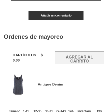
Añadir un comentario
Ordenes de mayoreo
0
ARTÍCULOS
$
0.00
Antique Denim
Tamaño
1-11
12-35
36-71
72-143
144-287
Inventario
288 +
Mas
Qty.