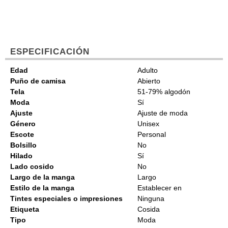
ESPECIFICACIÓN
Edad
Adulto
Puño de camisa
Abierto
Tela
51-79% algodón
Moda
Sí
Ajuste
Ajuste de moda
Género
Unisex
Escote
Personal
Bolsillo
No
Hilado
Sí
Lado cosido
No
Largo de la manga
Largo
Estilo de la manga
Establecer en
Tintes especiales o impresiones
Ninguna
Etiqueta
Cosida
Tipo
Moda