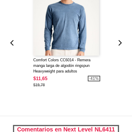
Comfort Colors CC6014 - Remera
manga larga de algodón ringspun
Heavyweight para adultos
$11,65
-41%
$19,78
Comentarios en Next Level NL6411