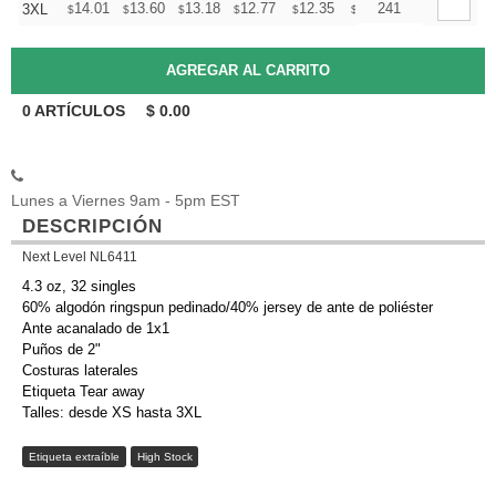
+
14.01
13.60
13.18
12.77
12.35
12.14
241
3XL
$
$
$
$
$
$
0
ARTÍCULOS
$
0.00
Lunes a Viernes 9am - 5pm EST
DESCRIPCIÓN
Next Level NL6411
4.3 oz, 32 singles
60% algodón ringspun pedinado/40% jersey de ante de poliéster
Ante acanalado de 1x1
Puños de 2"
Costuras laterales
Etiqueta Tear away
Talles: desde XS hasta 3XL
Etiqueta extraíble
High Stock