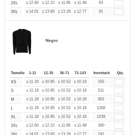
+
12.60
12.22
11.85
11.48
11.10
83
10.92
2XL
$
$
$
$
$
$
+
14.01
13.60
13.18
12.77
12.35
91
12.14
3XL
$
$
$
$
$
$
Negro
Tamaño
1-11
12-35
36-71
72-143
144-287
Inventario
288 +
Qty.
Mas
+
11.18
10.85
10.52
10.18
9.85
255
9.69
XS
$
$
$
$
$
$
+
11.18
10.85
10.52
10.18
9.85
511
9.69
S
$
$
$
$
$
$
+
11.18
10.85
10.52
10.18
9.85
902
9.69
M
$
$
$
$
$
$
+
11.18
10.85
10.52
10.18
9.85
1268
9.69
L
$
$
$
$
$
$
+
11.18
10.85
10.52
10.18
9.85
1039
9.69
XL
$
$
$
$
$
$
+
12.60
12.22
11.85
11.48
11.10
300
10.92
2XL
$
$
$
$
$
$
+
14.01
13.60
13.18
12.77
12.35
241
12.14
3XL
$
$
$
$
$
$