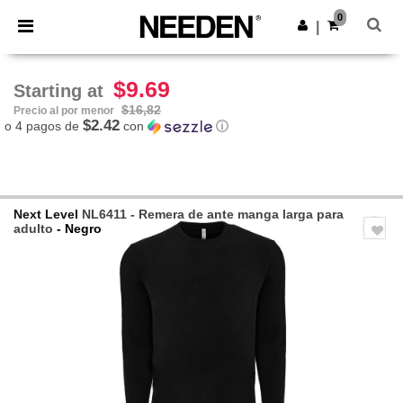
×
App de Needen
0
Descargar app
|
¡Mejores precios en app!
$9.69
Starting at
$16,82
Precio al por menor
$2.42
o 4 pagos de
con
ⓘ
Next Level
NL6411 - Remera de ante manga larga para
adulto
- Negro
Previous
Next