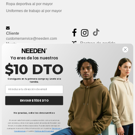
Ropa deportiva al por mayor
Uniformes de trabajo al por mayor
Cliente
customerservice@needen.com
Rastreo de pedido
Venta
sales@needen.com
Preguntas frecuentes
Ya eres de los nuestros
$10 DTO
Consíguelo en tu primera compra y únete a la
familia.
ENVIAR $10 DE DTO
No gracias, odio los descuentos
Al enviar este formulario, aceptas recibir comunicaciones
Política de Privacidad
-
Términos y Condiciones
-
Mapa del sitio
Copyright 2026
comerciales y otros mensajes automatizados de Needen por
Email, incluidas ofertas especiales. Puedes darte de baja en
needen.com - Todos los derechos reservados
cualquier momento. Más información en nuestros
Términos y
Condiciones
y nuestra
Política de Privacidad
.