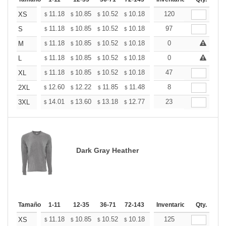
+
11.18
10.85
10.52
10.18
9.85
120
9.69
XS
$
$
$
$
$
$
+
11.18
10.85
10.52
10.18
9.85
97
9.69
S
$
$
$
$
$
$
+
11.18
10.85
10.52
10.18
9.85
0
9.69
M
$
$
$
$
$
$
+
11.18
10.85
10.52
10.18
9.85
0
9.69
L
$
$
$
$
$
$
+
11.18
10.85
10.52
10.18
9.85
47
9.69
XL
$
$
$
$
$
$
+
12.60
12.22
11.85
11.48
11.10
8
10.92
2XL
$
$
$
$
$
$
+
14.01
13.60
13.18
12.77
12.35
23
12.14
3XL
$
$
$
$
$
$
Dark Gray Heather
Tamaño
1-11
12-35
36-71
72-143
144-287
Inventario
288 +
Qty.
Mas
+
11.18
10.85
10.52
10.18
9.85
125
9.69
XS
$
$
$
$
$
$