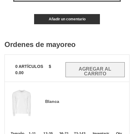
Añadir un comentario
Ordenes de mayoreo
0
ARTÍCULOS
$
0.00
Blanca
Tamaño
1-11
12-35
36-71
72-143
144-287
Inventario
288 +
Qty.
Mas