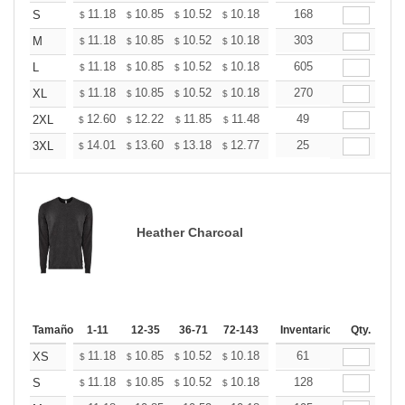
+
11.18
10.85
10.52
10.18
9.85
168
9.69
S
$
$
$
$
$
$
+
11.18
10.85
10.52
10.18
9.85
303
9.69
M
$
$
$
$
$
$
+
11.18
10.85
10.52
10.18
9.85
605
9.69
L
$
$
$
$
$
$
+
11.18
10.85
10.52
10.18
9.85
270
9.69
XL
$
$
$
$
$
$
+
12.60
12.22
11.85
11.48
11.10
49
10.92
2XL
$
$
$
$
$
$
+
14.01
13.60
13.18
12.77
12.35
25
12.14
3XL
$
$
$
$
$
$
Heather Charcoal
Tamaño
1-11
12-35
36-71
72-143
144-287
Inventario
288 +
Qty.
Mas
+
11.18
10.85
10.52
10.18
9.85
61
9.69
XS
$
$
$
$
$
$
+
11.18
10.85
10.52
10.18
9.85
128
9.69
S
$
$
$
$
$
$