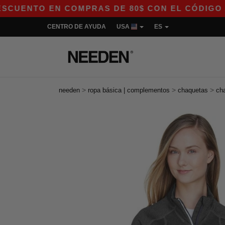
TO EN COMPRAS DE 80$ CON EL CÓDIGO APP10 –
CENTRO DE AYUDA
USA
ES
>
>
>
needen
ropa básica | complementos
chaquetas
ch