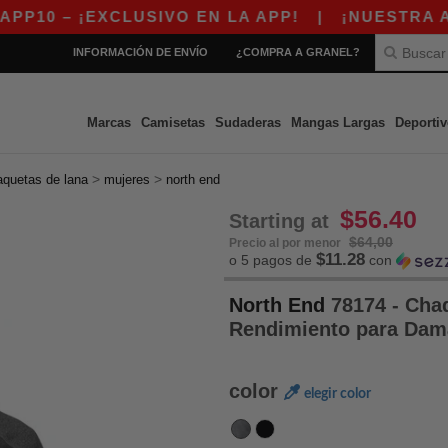
 ¡EXCLUSIVO EN LA APP!
|
¡NUESTRA APP YA 
INFORMACIÓN DE ENVÍO
¿COMPRA A GRANEL?
Marcas
Camisetas
Sudaderas
Mangas Largas
Deportiv
>
>
aquetas de lana
mujeres
north end
$56.40
Starting at
$64,00
Precio al por menor
$11.28
o 5 pagos de
con
North End
78174 - Chaq
Rendimiento para Dam
color
elegir color