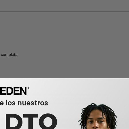
 completa
Productos interesantes
e los nuestros
0 DTO
quetas
chaquetas de lana
muje