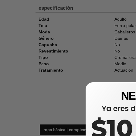
especificación
Edad
Adulto
Tela
Forro polar
Moda
Caballeros
Género
Damas
Capucha
No
Revestimiento
No
Tipo
Cremallera
Peso
Medio
Tratamiento
Actuación
Ya eres d
$1
ropa básica | complementos
cha