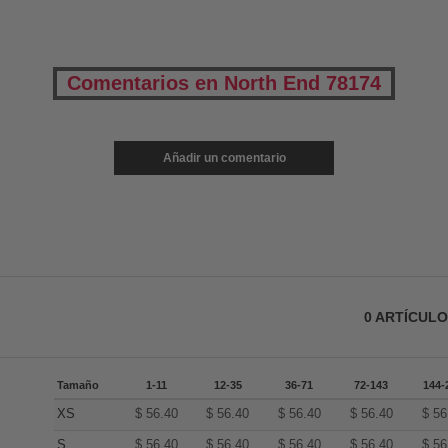
Comentarios en North End 78174
Añadir un comentario
0
ARTÍCUL
Tamaño
1-11
12-35
36-71
72-143
144-
XS
$
56.40
$
56.40
$
56.40
$
56.40
$
56
S
$
56.40
$
56.40
$
56.40
$
56.40
$
56