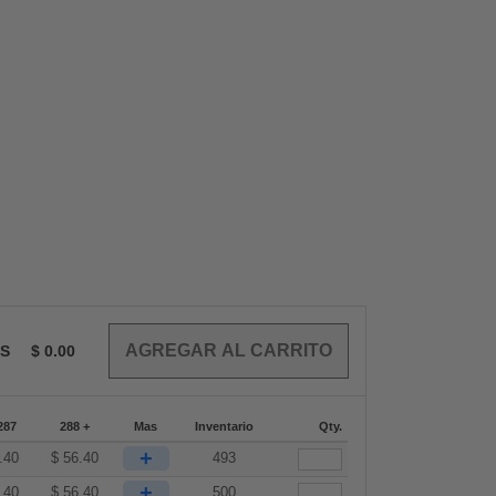
OS
$
0.00
287
288 +
Mas
Inventario
Qty.
+
.40
$
56.40
493
+
.40
$
56.40
500