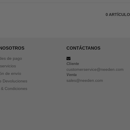
0
ARTÍCUL
 NOSOTROS
CONTÁCTANOS
des de pago
Cliente
servicios
customerservice@needen.com
ón de envío
Venta
sales@needen.com
de Devoluciones
 & Condiciones