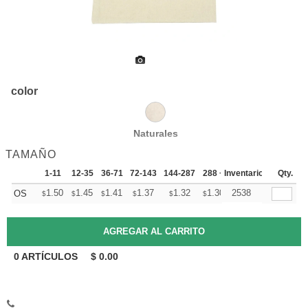
color
Naturales
TAMAÑO
1-11
12-35
36-71
72-143
144-287
288 +
Inventario
Mas
Qty.
+
1.50
1.45
1.41
1.37
1.32
1.30
2538
OS
$
$
$
$
$
$
0
ARTÍCULOS
$
0.00