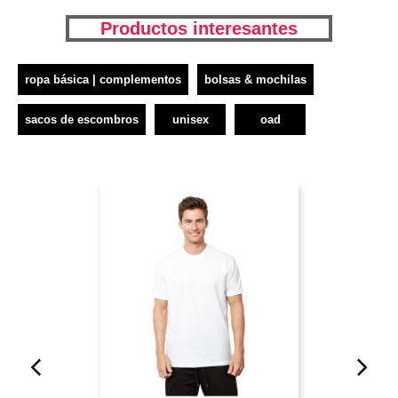
Productos interesantes
ropa básica | complementos
bolsas & mochilas
sacos de escombros
unisex
oad