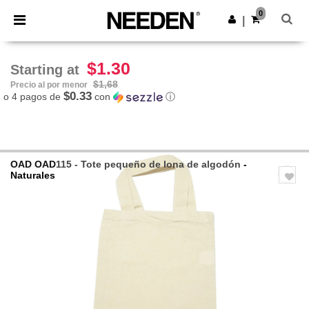
×
App de Needen
0
Descargar app
|
¡Mejores precios en app!
$1.30
Starting at
$1,68
Precio al por menor
$0.33
o 4 pagos de
con
ⓘ
OAD
OAD
115 - Tote pequeño de lona de algodón
-
Naturales
Previous
Next