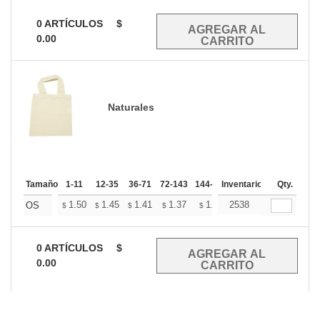
0
ARTÍCULOS
$
0.00
Naturales
Tamaño
1-11
12-35
36-71
72-143
144-287
Inventario
288 +
Mas
Qty.
+
1.50
1.45
1.41
1.37
1.32
2538
1.30
OS
$
$
$
$
$
$
0
ARTÍCULOS
$
0.00