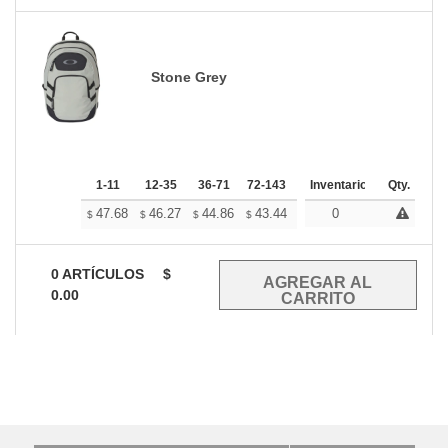
Stone Grey
1-11
12-35
36-71
72-143
144-287
Inventario
288 +
Qty.
Mas
+
47.68
46.27
44.86
43.44
42.03
0
41.32
$
$
$
$
$
$
0
ARTÍCULOS
$
0.00