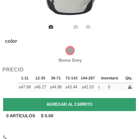
color
Stone Grey
PRECIO
1-11
12-35
36-71
72-143
144-287
288 +
Inventario
Mas
Qty.
+
47.68
46.27
44.86
43.44
42.03
41.32
0
$
$
$
$
$
$
0
ARTÍCULOS
$
0.00