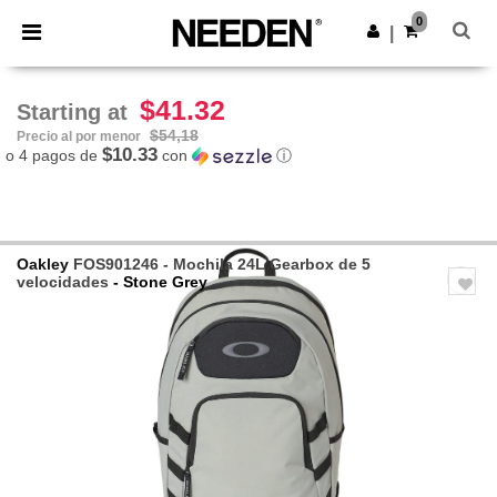
×
App de Needen
0
Descargar app
|
¡Mejores precios en app!
$41.32
Starting at
$54,18
Precio al por menor
$10.33
o 4 pagos de
con
ⓘ
Oakley
FOS901246 - Mochila 24L Gearbox de 5
velocidades
- Stone Grey
Previous
Next