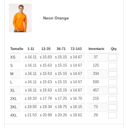
Neon Orange
Tamaño
1-11
12-35
36-71
72-143
144-287
Inventario
288 +
Qty.
Mas
+
16.11
15.63
15.15
14.67
14.20
37
13.96
XS
$
$
$
$
$
$
+
16.11
15.63
15.15
14.67
14.20
125
13.96
S
$
$
$
$
$
$
+
16.11
15.63
15.15
14.67
14.20
334
13.96
M
$
$
$
$
$
$
+
16.11
15.63
15.15
14.67
14.20
500
13.96
L
$
$
$
$
$
$
+
16.11
15.63
15.15
14.67
14.20
457
13.96
XL
$
$
$
$
$
$
+
18.33
17.79
17.25
16.70
16.16
215
15.89
2XL
$
$
$
$
$
$
+
19.93
19.34
18.75
18.15
17.56
73
17.27
3XL
$
$
$
$
$
$
+
21.53
20.89
20.26
19.62
18.98
29
18.66
4XL
$
$
$
$
$
$