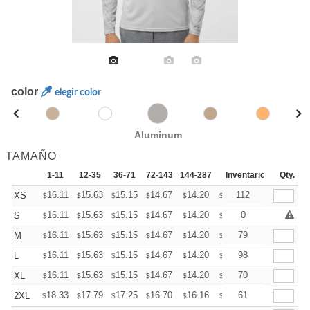
color
elegir color
Aluminum
TAMAÑO
1-11
12-35
36-71
72-143
144-287
288 +
Inventario
Mas
Qty.
+
16.11
15.63
15.15
14.67
14.20
13.96
112
XS
$
$
$
$
$
$
+
16.11
15.63
15.15
14.67
14.20
13.96
0
S
$
$
$
$
$
$
+
16.11
15.63
15.15
14.67
14.20
13.96
79
M
$
$
$
$
$
$
+
16.11
15.63
15.15
14.67
14.20
13.96
98
L
$
$
$
$
$
$
+
16.11
15.63
15.15
14.67
14.20
13.96
70
XL
$
$
$
$
$
$
+
18.33
17.79
17.25
16.70
16.16
15.89
61
2XL
$
$
$
$
$
$