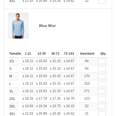
+
21.53
20.89
20.26
19.62
18.98
32
18.66
4XL
$
$
$
$
$
$
Blue Mist
Tamaño
1-11
12-35
36-71
72-143
144-287
Inventario
288 +
Qty.
Mas
+
16.11
15.63
15.15
14.67
14.20
84
13.96
XS
$
$
$
$
$
$
+
16.11
15.63
15.15
14.67
14.20
54
13.96
S
$
$
$
$
$
$
+
16.11
15.63
15.15
14.67
14.20
170
13.96
M
$
$
$
$
$
$
+
16.11
15.63
15.15
14.67
14.20
310
13.96
L
$
$
$
$
$
$
+
16.11
15.63
15.15
14.67
14.20
271
13.96
XL
$
$
$
$
$
$
+
18.33
17.79
17.25
16.70
16.16
123
15.89
2XL
$
$
$
$
$
$
+
19.93
19.34
18.75
18.15
17.56
52
17.27
3XL
$
$
$
$
$
$
+
21.53
20.89
20.26
19.62
18.98
21
18.66
4XL
$
$
$
$
$
$