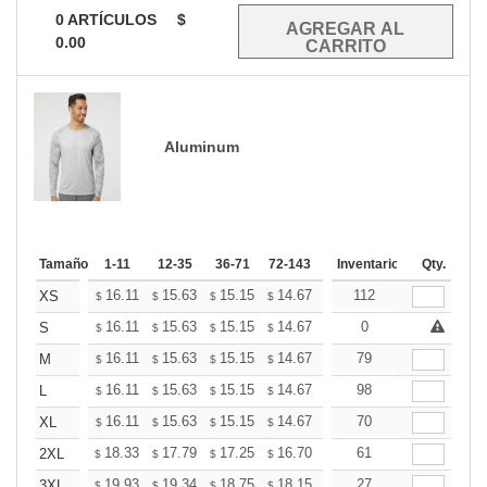
0
ARTÍCULOS
$
0.00
Aluminum
Tamaño
1-11
12-35
36-71
72-143
144-287
Inventario
288 +
Qty.
Mas
+
16.11
15.63
15.15
14.67
14.20
112
13.96
XS
$
$
$
$
$
$
+
16.11
15.63
15.15
14.67
14.20
0
13.96
S
$
$
$
$
$
$
+
16.11
15.63
15.15
14.67
14.20
79
13.96
M
$
$
$
$
$
$
+
16.11
15.63
15.15
14.67
14.20
98
13.96
L
$
$
$
$
$
$
+
16.11
15.63
15.15
14.67
14.20
70
13.96
XL
$
$
$
$
$
$
+
18.33
17.79
17.25
16.70
16.16
61
15.89
2XL
$
$
$
$
$
$
+
19.93
19.34
18.75
18.15
17.56
27
17.27
3XL
$
$
$
$
$
$