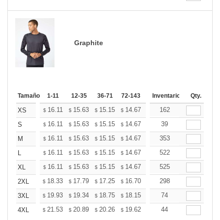
Graphite
Tamaño
1-11
12-35
36-71
72-143
144-287
Inventario
288 +
Qty.
Mas
+
16.11
15.63
15.15
14.67
14.20
162
13.96
XS
$
$
$
$
$
$
+
16.11
15.63
15.15
14.67
14.20
39
13.96
S
$
$
$
$
$
$
+
16.11
15.63
15.15
14.67
14.20
353
13.96
M
$
$
$
$
$
$
+
16.11
15.63
15.15
14.67
14.20
522
13.96
L
$
$
$
$
$
$
+
16.11
15.63
15.15
14.67
14.20
525
13.96
XL
$
$
$
$
$
$
+
18.33
17.79
17.25
16.70
16.16
298
15.89
2XL
$
$
$
$
$
$
+
19.93
19.34
18.75
18.15
17.56
74
17.27
3XL
$
$
$
$
$
$
+
21.53
20.89
20.26
19.62
18.98
44
18.66
4XL
$
$
$
$
$
$