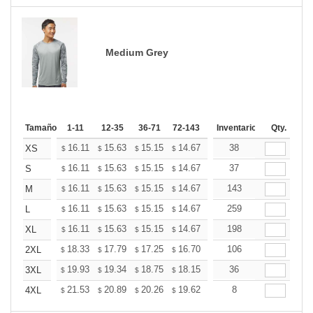
Medium Grey
Tamaño
1-11
12-35
36-71
72-143
144-287
Inventario
288 +
Qty.
Mas
+
16.11
15.63
15.15
14.67
14.20
38
13.96
XS
$
$
$
$
$
$
+
16.11
15.63
15.15
14.67
14.20
37
13.96
S
$
$
$
$
$
$
+
16.11
15.63
15.15
14.67
14.20
143
13.96
M
$
$
$
$
$
$
+
16.11
15.63
15.15
14.67
14.20
259
13.96
L
$
$
$
$
$
$
+
16.11
15.63
15.15
14.67
14.20
198
13.96
XL
$
$
$
$
$
$
+
18.33
17.79
17.25
16.70
16.16
106
15.89
2XL
$
$
$
$
$
$
+
19.93
19.34
18.75
18.15
17.56
36
17.27
3XL
$
$
$
$
$
$
+
21.53
20.89
20.26
19.62
18.98
8
18.66
4XL
$
$
$
$
$
$