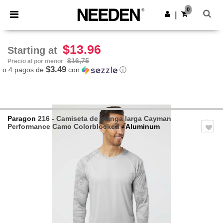
×
App de Needen
0
Descargar app
|
¡Mejores precios en app!
$13.96
Starting at
$16,75
Precio al por menor
$3.49
o 4 pagos de
con
ⓘ
Paragon
216 - Camiseta de manga larga Cayman
Performance Camo Colorblocked
- Aluminum
Previous
Next