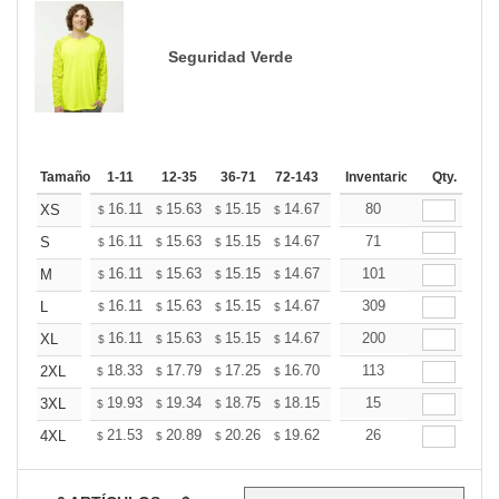
Seguridad Verde
Tamaño
1-11
12-35
36-71
72-143
144-287
Inventario
288 +
Qty.
Mas
+
16.11
15.63
15.15
14.67
14.20
80
13.96
XS
$
$
$
$
$
$
+
16.11
15.63
15.15
14.67
14.20
71
13.96
S
$
$
$
$
$
$
+
16.11
15.63
15.15
14.67
14.20
101
13.96
M
$
$
$
$
$
$
+
16.11
15.63
15.15
14.67
14.20
309
13.96
L
$
$
$
$
$
$
+
16.11
15.63
15.15
14.67
14.20
200
13.96
XL
$
$
$
$
$
$
+
18.33
17.79
17.25
16.70
16.16
113
15.89
2XL
$
$
$
$
$
$
+
19.93
19.34
18.75
18.15
17.56
15
17.27
3XL
$
$
$
$
$
$
+
21.53
20.89
20.26
19.62
18.98
26
18.66
4XL
$
$
$
$
$
$