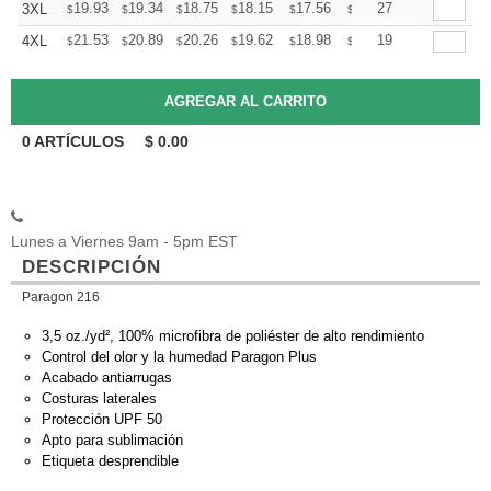
+
19.93
19.34
18.75
18.15
17.56
17.27
27
3XL
$
$
$
$
$
$
+
21.53
20.89
20.26
19.62
18.98
18.66
19
4XL
$
$
$
$
$
$
0
ARTÍCULOS
$
0.00
Lunes a Viernes 9am - 5pm EST
DESCRIPCIÓN
Paragon 216
3,5 oz./yd², 100% microfibra de poliéster de alto rendimiento
Control del olor y la humedad Paragon Plus
Acabado antiarrugas
Costuras laterales
Protección UPF 50
Apto para sublimación
Etiqueta desprendible