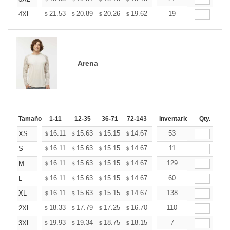
+
21.53
20.89
20.26
19.62
18.98
19
18.66
4XL
$
$
$
$
$
$
Arena
Tamaño
1-11
12-35
36-71
72-143
144-287
Inventario
288 +
Qty.
Mas
+
16.11
15.63
15.15
14.67
14.20
53
13.96
XS
$
$
$
$
$
$
+
16.11
15.63
15.15
14.67
14.20
11
13.96
S
$
$
$
$
$
$
+
16.11
15.63
15.15
14.67
14.20
129
13.96
M
$
$
$
$
$
$
+
16.11
15.63
15.15
14.67
14.20
60
13.96
L
$
$
$
$
$
$
+
16.11
15.63
15.15
14.67
14.20
138
13.96
XL
$
$
$
$
$
$
+
18.33
17.79
17.25
16.70
16.16
110
15.89
2XL
$
$
$
$
$
$
+
19.93
19.34
18.75
18.15
17.56
7
17.27
3XL
$
$
$
$
$
$