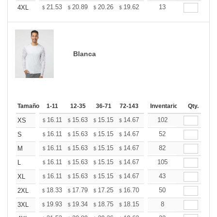
+
21.53
20.89
20.26
19.62
18.98
13
18.66
4XL
$
$
$
$
$
$
Blanca
Tamaño
1-11
12-35
36-71
72-143
144-287
Inventario
288 +
Qty.
Mas
+
16.11
15.63
15.15
14.67
14.20
102
13.96
XS
$
$
$
$
$
$
+
16.11
15.63
15.15
14.67
14.20
52
13.96
S
$
$
$
$
$
$
+
16.11
15.63
15.15
14.67
14.20
82
13.96
M
$
$
$
$
$
$
+
16.11
15.63
15.15
14.67
14.20
105
13.96
L
$
$
$
$
$
$
+
16.11
15.63
15.15
14.67
14.20
43
13.96
XL
$
$
$
$
$
$
+
18.33
17.79
17.25
16.70
16.16
50
15.89
2XL
$
$
$
$
$
$
+
19.93
19.34
18.75
18.15
17.56
8
17.27
3XL
$
$
$
$
$
$