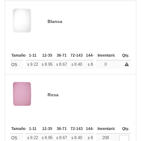
Blanca
Tamaño
1-11
12-35
36-71
72-143
144-287
Inventario
288 +
Mas
Qty.
+
9.22
8.95
8.67
8.40
8.13
0
7.99
OS
$
$
$
$
$
$
Rosa
Tamaño
1-11
12-35
36-71
72-143
144-287
Inventario
288 +
Mas
Qty.
+
9.22
8.95
8.67
8.40
8.13
208
7.99
OS
$
$
$
$
$
$