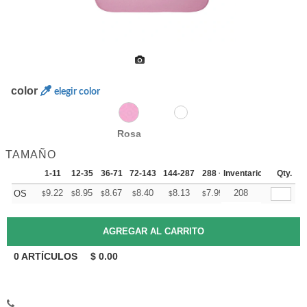
color
elegir color
Rosa
TAMAÑO
1-11
12-35
36-71
72-143
144-287
288 +
Inventario
Mas
Qty.
+
9.22
8.95
8.67
8.40
8.13
7.99
208
OS
$
$
$
$
$
$
0
ARTÍCULOS
$
0.00