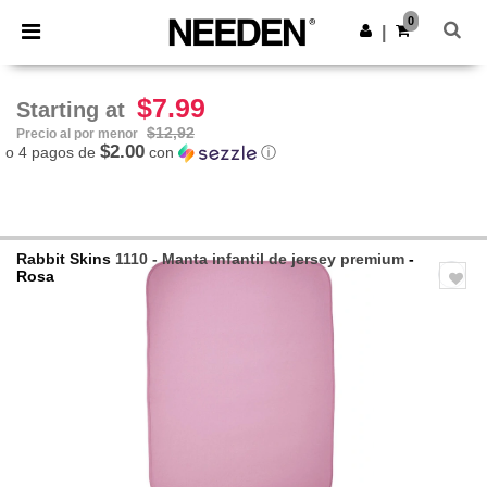
×
App de Needen
0
Descargar app
|
¡Mejores precios en app!
$7.99
Starting at
$12,92
Precio al por menor
$2.00
o 4 pagos de
con
ⓘ
Rabbit Skins
1110 - Manta infantil de jersey premium
-
Rosa
Previous
Next