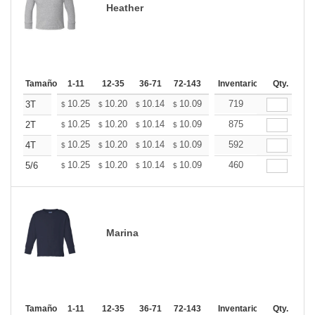
Heather
Tamaño
1-11
12-35
36-71
72-143
144-287
Inventario
288 +
Qty.
Mas
+
10.25
10.20
10.14
10.09
10.04
719
9.98
3T
$
$
$
$
$
$
+
10.25
10.20
10.14
10.09
10.04
875
9.98
2T
$
$
$
$
$
$
+
10.25
10.20
10.14
10.09
10.04
592
9.98
4T
$
$
$
$
$
$
+
10.25
10.20
10.14
10.09
10.04
460
9.98
5/6
$
$
$
$
$
$
Marina
Tamaño
1-11
12-35
36-71
72-143
144-287
Inventario
288 +
Qty.
Mas