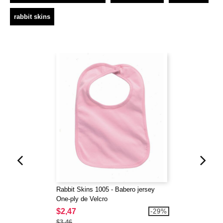
rabbit skins
Rabbit Skins 1005 - Babero jersey
One-ply de Velcro
$2,47
-29%
$3,46