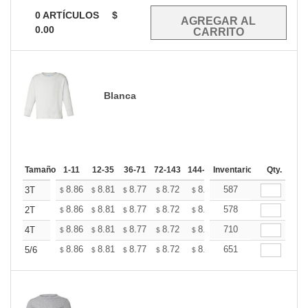
0
ARTÍCULOS
$
0.00
Blanca
Tamaño
1-11
12-35
36-71
72-143
144-287
Inventario
288 +
Mas
Qty.
+
8.86
8.81
8.77
8.72
8.68
587
8.63
3T
$
$
$
$
$
$
+
8.86
8.81
8.77
8.72
8.68
578
8.63
2T
$
$
$
$
$
$
+
8.86
8.81
8.77
8.72
8.68
710
8.63
4T
$
$
$
$
$
$
+
8.86
8.81
8.77
8.72
8.68
651
8.63
5/6
$
$
$
$
$
$