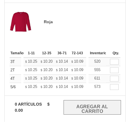
Roja
Tamaño
1-11
12-35
36-71
72-143
144-287
Inventario
288 +
Qty.
Mas
+
10.25
10.20
10.14
10.09
10.04
520
9.98
3T
$
$
$
$
$
$
+
10.25
10.20
10.14
10.09
10.04
555
9.98
2T
$
$
$
$
$
$
+
10.25
10.20
10.14
10.09
10.04
611
9.98
4T
$
$
$
$
$
$
+
10.25
10.20
10.14
10.09
10.04
573
9.98
5/6
$
$
$
$
$
$
0
ARTÍCULOS
$
0.00