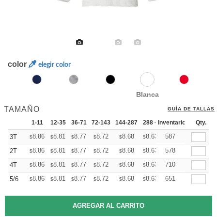
color
elegir color
Blanca
TAMAÑO
GUÍA DE TALLAS
1-11
12-35
36-71
72-143
144-287
288 +
Inventario
Mas
Qty.
+
8.86
8.81
8.77
8.72
8.68
8.63
587
3T
$
$
$
$
$
$
+
8.86
8.81
8.77
8.72
8.68
8.63
578
2T
$
$
$
$
$
$
+
8.86
8.81
8.77
8.72
8.68
8.63
710
4T
$
$
$
$
$
$
+
8.86
8.81
8.77
8.72
8.68
8.63
651
5/6
$
$
$
$
$
$