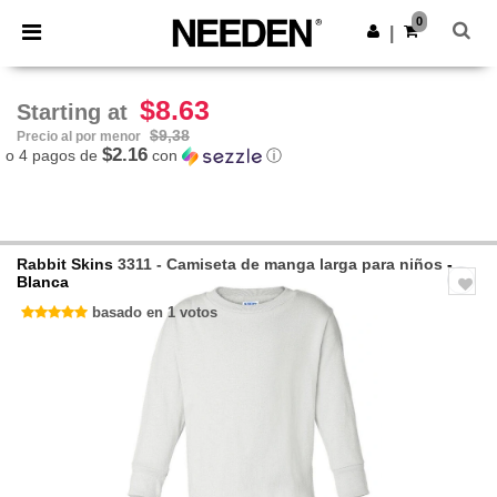
×
App de Needen
0
Descargar app
|
¡Mejores precios en app!
$8.63
Starting at
$9,38
Precio al por menor
$2.16
o 4 pagos de
con
ⓘ
Rabbit Skins
3311 - Camiseta de manga larga para niños
-
Blanca
basado en 1 votos
Previous
Next