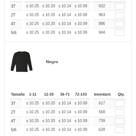
+
10.25
10.20
10.14
10.09
10.04
932
9.98
3T
$
$
$
$
$
$
+
10.25
10.20
10.14
10.09
10.04
963
9.98
2T
$
$
$
$
$
$
+
10.25
10.20
10.14
10.09
10.04
886
9.98
4T
$
$
$
$
$
$
+
10.25
10.20
10.14
10.09
10.04
944
9.98
5/6
$
$
$
$
$
$
Negro
Tamaño
1-11
12-35
36-71
72-143
144-287
Inventario
288 +
Qty.
Mas
+
10.25
10.20
10.14
10.09
10.04
617
9.98
3T
$
$
$
$
$
$
+
10.25
10.20
10.14
10.09
10.04
568
9.98
2T
$
$
$
$
$
$
+
10.25
10.20
10.14
10.09
10.04
739
9.98
4T
$
$
$
$
$
$
+
10.25
10.20
10.14
10.09
10.04
628
9.98
5/6
$
$
$
$
$
$