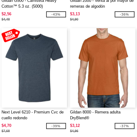
Gildan G500 - Camiseta Heavy
Gildan 2000 - Venta al por mayor de
Cotton™ 5.3 oz. (5000)
remeras de algodón
$2,56
$3,13
-43%
-36%
$4,48
$4,90
Next Level 6210 - Premium Cvc de
Gildan 8000 - Remera adulta
cuello redondo
DryBlend®
$4,70
$3,12
-39%
-37%
$7,68
$4,96