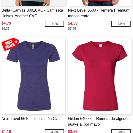
Bella+Canvas 3001CVC - Camiseta
Next Level 3600 - Remera Premium
Unisex Heather CVC
manga corta
$4,79
$4,59
-49%
-39%
$9,36
$7,48
Next Level 6610 - Tripulación Cvc
Gildan 64000L - Remera de algodón
suave al por mayor
$4,10
$3,66
-47%
-38%