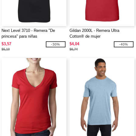
Next Level 3710 - Remera "De
Gildan 2000L - Remera Ultra
princesa" para niñas
Cotton® de mujer
$3,57
$4,04
-30%
-40%
$5,10
$6,74