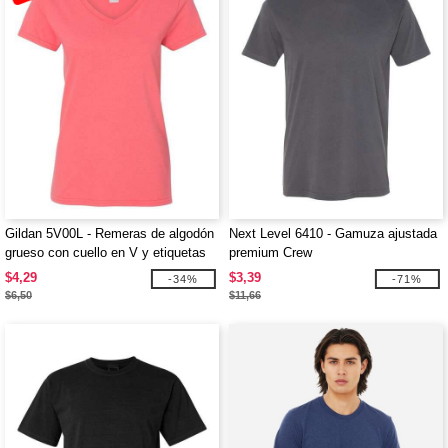
Gildan 5V00L - Remeras de algodón
Next Level 6410 - Gamuza ajustada
grueso con cuello en V y etiquetas
premium Crew
fácil de remover al por mayor
$4,29
$3,39
-34%
-71%
$6,50
$11,66