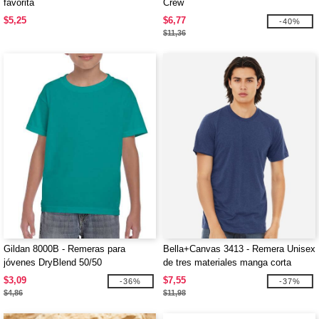
favorita
Crew
$5,25
$6,77
-40%
$11,36
Gildan 8000B - Remeras para
Bella+Canvas 3413 - Remera Unisex
jóvenes DryBlend 50/50
de tres materiales manga corta
$3,09
$7,55
-36%
-37%
$4,86
$11,98