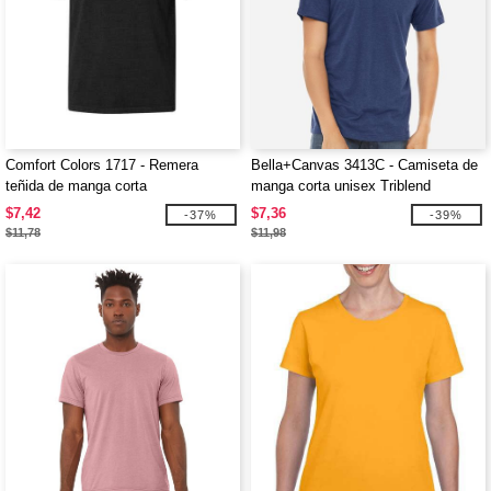
Comfort Colors 1717 - Remera
Bella+Canvas 3413C - Camiseta de
teñida de manga corta
manga corta unisex Triblend
$7,42
$7,36
-37%
-39%
$11,78
$11,98