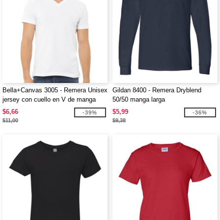
Bella+Canvas 3005 - Remera Unisex
Gildan 8400 - Remera Dryblend
jersey con cuello en V de manga
50/50 manga larga
corta
$6,66
$5,99
-39%
-36%
$11,00
$9,38