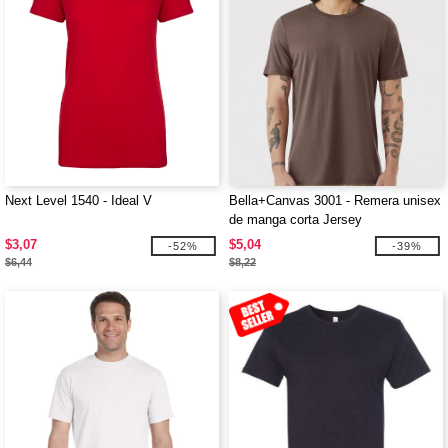
Next Level 1540 - Ideal V
Bella+Canvas 3001 - Remera unisex
de manga corta Jersey
$3,07
$5,04
-52%
-39%
$6,44
$8,22