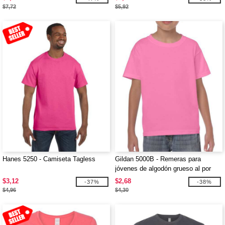
$7,72
$5,92
Hanes 5250 - Camiseta Tagless
Gildan 5000B - Remeras para
jóvenes de algodón grueso al por
mayor
$3,12
$2,68
-37%
-38%
$4,96
$4,30