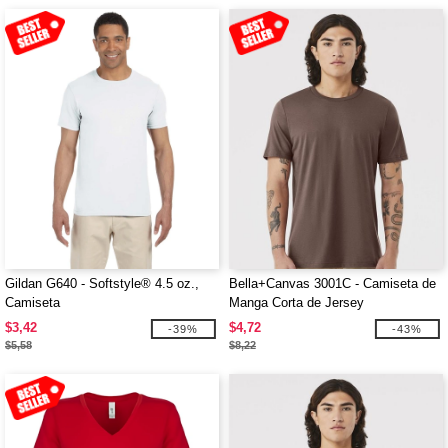
Gildan G640 - Softstyle® 4.5 oz.,
Bella+Canvas 3001C - Camiseta de
Camiseta
Manga Corta de Jersey
$3,42
$4,72
-39%
-43%
$5,58
$8,22