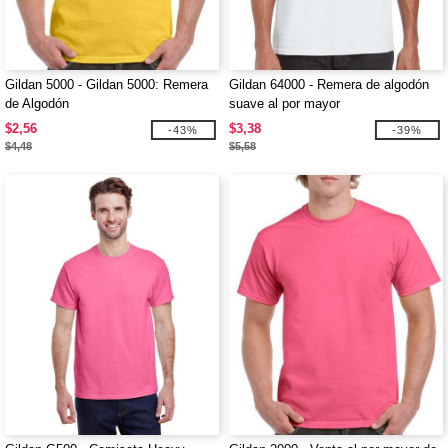
Gildan 5000 - Gildan 5000: Remera
Gildan 64000 - Remera de algodón
de Algodón
suave al por mayor
$2,56
$3,38
-43%
-39%
$4,48
$5,58