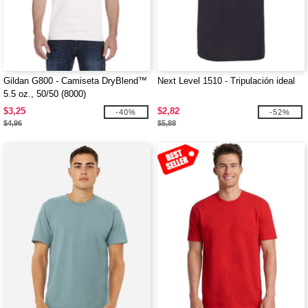
Gildan G800 - Camiseta DryBlend™
Next Level 1510 - Tripulación ideal
5.5 oz., 50/50 (8000)
$3,25
$2,82
-40%
-52%
$4,96
$5,88