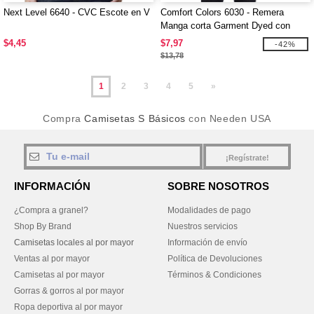
Next Level 6640 - CVC Escote en V
Comfort Colors 6030 - Remera
Manga corta Garment Dyed con
bolsillo
$4,45
$7,97
-42%
$13,78
1
2
3
4
5
»
Compra
Camisetas S Básicos
con Needen USA
¡Regístrate!
INFORMACIÓN
SOBRE NOSOTROS
¿Compra a granel?
Modalidades de pago
Shop By Brand
Nuestros servicios
Camisetas locales al por mayor
Información de envío
Ventas al por mayor
Política de Devoluciones
Camisetas al por mayor
Términos & Condiciones
Gorras & gorros al por mayor
Ropa deportiva al por mayor