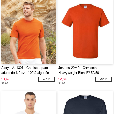
Alstyle AL1301 - Camiseta para
Jerzees 29MR - Camiseta
adulto de 6.0 oz., 100% algodón
Heavyweight Blend™ 50/50
$3,62
$2,34
-40%
-53%
$6,08
$4,96