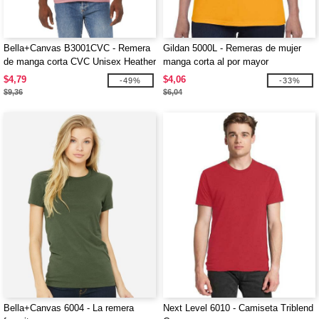
Bella+Canvas B3001CVC - Remera
Gildan 5000L - Remeras de mujer
de manga corta CVC Unisex Heather
manga corta al por mayor
$4,79
$4,06
-49%
-33%
$9,36
$6,04
Bella+Canvas 6004 - La remera
Next Level 6010 - Camiseta Triblend