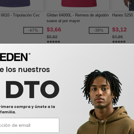
 6610 - Tripulación Cvc
Gildan 64000L - Remera de algodón
Hanes 5250 
suave al por mayor
$3,66
$3,12
-47%
-38%
$5,92
$4,96
e los nuestros
0 DTO
rimera compra y únete a la
familia.
 6410 - Gamuza ajustada
Comfort Colors 1717 - Remera
Bella+Canv
rew
teñida de manga corta
de manga co