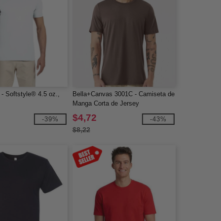
- Softstyle® 4.5 oz.,
Bella+Canvas 3001C - Camiseta de
Manga Corta de Jersey
$4,72
-39%
-43%
$8,22