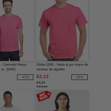
 - Camiseta Heavy
Gildan 2000 - Venta al por mayor de
 oz. (5000)
remeras de algodón
$3,13
-43%
-36%
$4,90