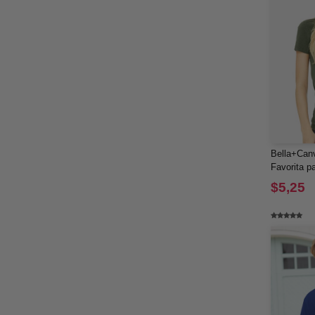
Bella+Can
Favorita 
$5,25