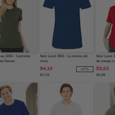
vas 6004 - Camiseta
Next Level 3900 - La remera del
Next Level 
para Damas
novio
de manga co
$4,10
$3,63
-47%
$7,72
$5,96