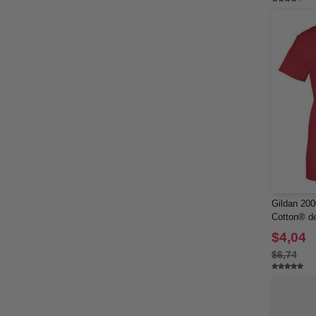
Gildan 200
Cotton® d
$4,04
$6,74