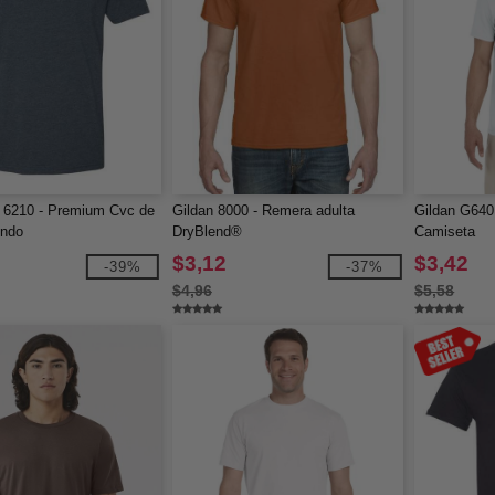
 6210 - Premium Cvc de
Gildan 8000 - Remera adulta
Gildan G640 
ondo
DryBlend®
Camiseta
$3,12
$3,42
-39%
-37%
$4,96
$5,58