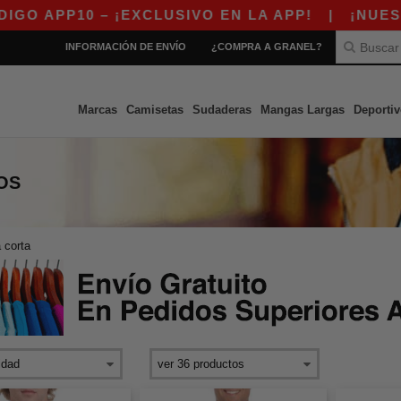
– ¡EXCLUSIVO EN LA APP!
|
¡NUESTRA APP Y
INFORMACIÓN DE ENVÍO
¿COMPRA A GRANEL?
Marcas
Camisetas
Sudaderas
Mangas Largas
Deportiv
OS
 corta