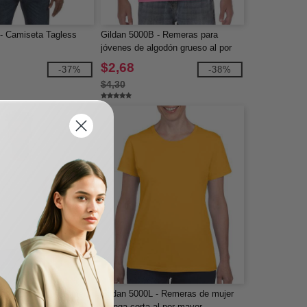
- Camiseta Tagless
Gildan 5000B - Remeras para
jóvenes de algodón grueso al por
mayor
$2,68
-37%
-38%
$4,30
as B3001CVC - Remera
Gildan 5000L - Remeras de mujer
rta CVC Unisex
manga corta al por mayor