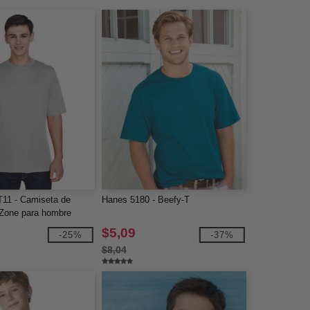
11 - Camiseta de
Hanes 5180 - Beefy-T
 Zone para hombre
$5,09
-25%
-37%
$8,04