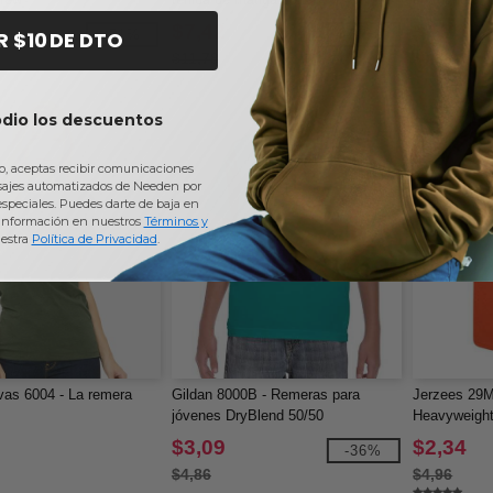
Heather
$7,42
$4,79
-71%
-37%
R $10 DE DTO
$11,78
$9,36
odio los descuentos
io, aceptas recibir comunicaciones
sajes automatizados de Needen por
 especiales. Puedes darte de baja en
información en nuestros
Términos y
estra
Política de Privacidad
.
as 6004 - La remera
Gildan 8000B - Remeras para
Jerzees 29M
jóvenes DryBlend 50/50
Heavyweigh
$3,09
$2,34
-36%
$4,86
$4,96