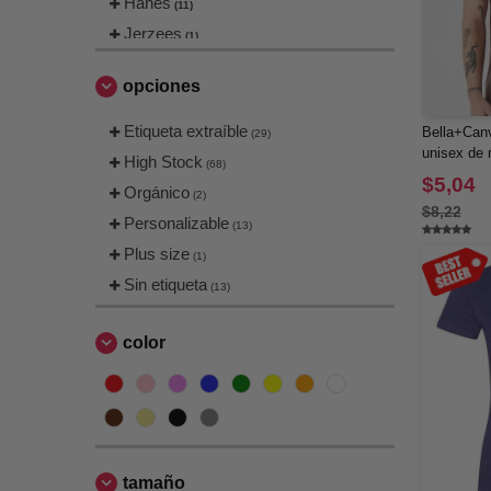
Hanes
(11)
Jerzees
(1)
LAT
(4)
opciones
Next Level
(14)
Team 365
Etiqueta extraíble
(2)
Bella+Can
(29)
unisex de 
Threadfast
High Stock
(2)
(68)
$5,04
Orgánico
(2)
$8,22
Personalizable
(13)
Plus size
(1)
Sin etiqueta
(13)
color
tamaño