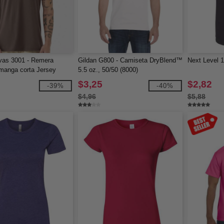
vas 3001 - Remera
Gildan G800 - Camiseta DryBlend™
Next Level 1
manga corta Jersey
5.5 oz., 50/50 (8000)
$3,25
$2,82
-39%
-40%
$4,96
$5,88