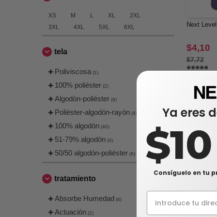
XS
M
L
XL
2XL
Next Level
3XL
4XL
5XL
6XL
$4,10
tela
$7,72
Poliviscosa
(1)
100% poliéster
(2)
Algodón-poliéster
(9)
Ya eres d
Poliéster-algodón-rayón
(4)
$1
100% algodón
(40)
51-79% algodón
(4)
50/50 algodón-poliéster
(6)
Consíguelo en tu p
tratamiento
Absorbe Humedad
(6)
Next Level
Actuación
(2)
premium C