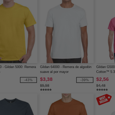
0 - Gildan 5000: Remera
Gildan 64000 - Remera de algodón
Gildan G500
n
suave al por mayor
Cotton™ 5.3
$3,38
$2,56
-43%
-39%
$5,58
$4,48