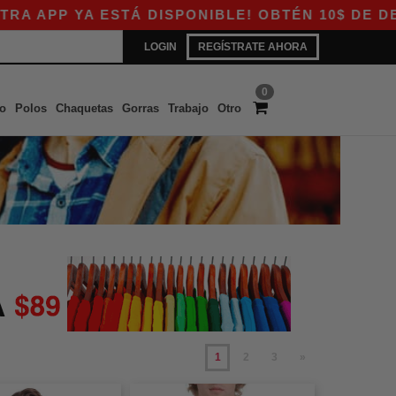
A ESTÁ DISPONIBLE! OBTÉN 10$ DE DESCUENTO 
LOGIN
REGÍSTRATE AHORA
0
o
Polos
Chaquetas
Gorras
Trabajo
Otro
1
2
3
»