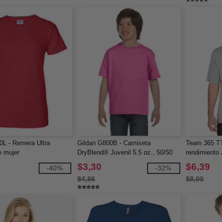
0L - Remera Ultra
Gildan G800B - Camiseta
Team 365 TT
e mujer
DryBlend® Juvenil 5.5 oz., 50/50
rendimiento
$3,30
$6,39
-40%
-32%
$4,86
$8,00