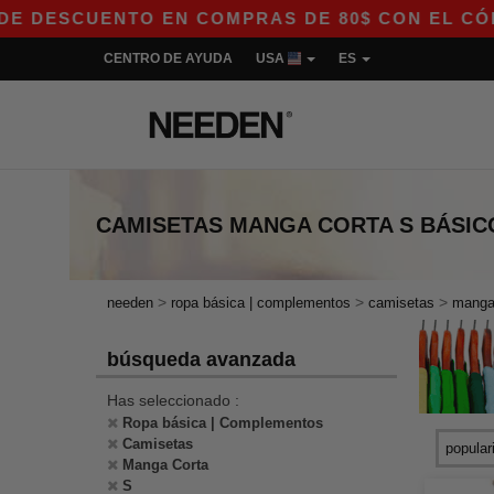
NTO EN COMPRAS DE 80$ CON EL CÓDIGO APP10 
CENTRO DE AYUDA
USA
ES
CAMISETAS MANGA CORTA S
BÁSIC
>
>
>
needen
ropa básica | complementos
camisetas
manga
búsqueda avanzada
Has seleccionado :
Ropa básica | Complementos
Camisetas
Manga Corta
S