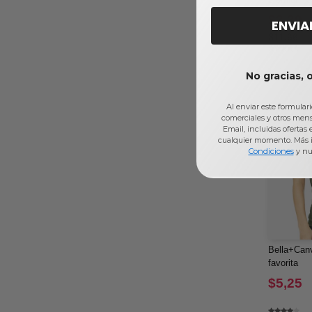
$3,39
ENVIA
$11,66
No gracias, 
Al enviar este formular
comerciales y otros men
Email, incluidas ofertas
cualquier momento. Más 
Condiciones
y nu
Bella+Canv
favorita
$5,25