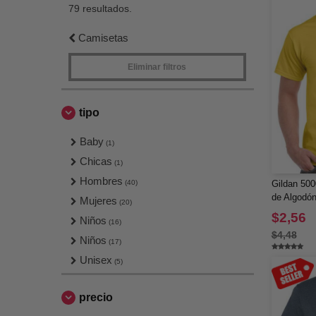
79 resultados.
Camisetas
Eliminar filtros
tipo
Baby
(1)
Chicas
(1)
Hombres
(40)
Gildan 500
de Algodó
Mujeres
(20)
$2,56
Niños
(16)
$4,48
Niños
(17)
Unisex
(5)
precio