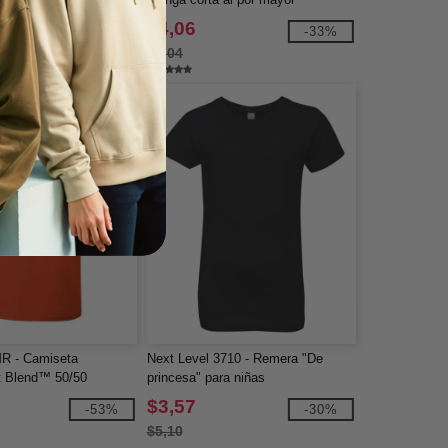
$4,06
-49%
-33%
$6,04
R - Camiseta
Next Level 3710 - Remera "De
t Blend™ 50/50
princesa" para niñas
$3,57
-53%
-30%
$5,10