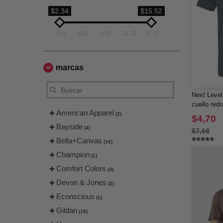
$2.34
$15.52
2.34
5.63
8.93
12.22
15.52
marcas
Next Level
cuello red
American Apparel
(2)
$4,70
Bayside
(4)
$7,68
Bella+Canvas
(16)
Champion
(1)
Comfort Colors
(3)
Devon & Jones
(2)
Econscious
(1)
Gildan
(16)