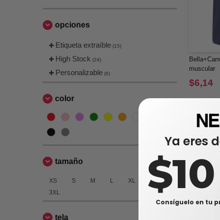
opciones
Etiqueta extraíble
(15)
High Stock
Bella+Can
(24)
muscular
Personalizable
(6)
$6,14
color
Ya eres d
$1
tamaño
XS
S
M
L
XL
2XL
3XL
Consíguelo en tu p
tela