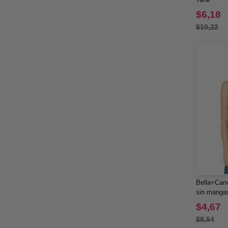
$6,18
$10,22
Bella+Can
sin mangas
$4,67
$8,54