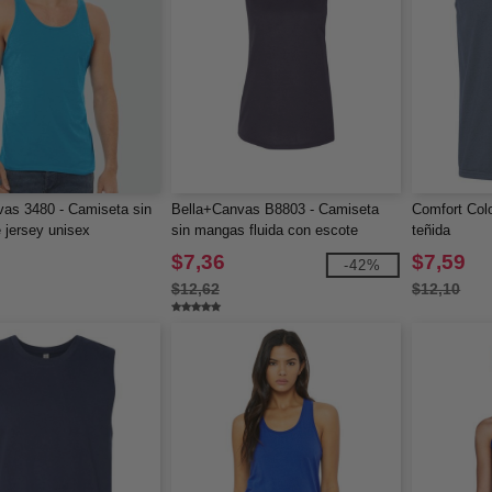
as 3480 - Camiseta sin
Bella+Canvas B8803 - Camiseta
Comfort Col
jersey unisex
sin mangas fluida con escote
teñida
redondo para mujer
$7,36
$7,59
-42%
$12,62
$12,10