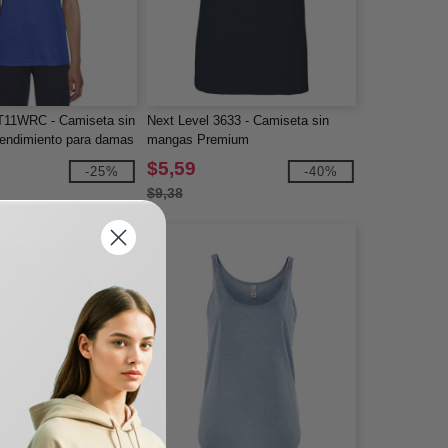
T11WRC - Camiseta sin
Next Level 3633 - Camiseta sin
endimiento para damas
mangas Premium
deportiva
$5,59
-25%
-40%
$9,38