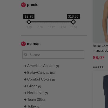
precio
$2.98
$18.56
2.98
6.88
10.77
14.66
18.56
marcas
Bella+Canv
mangas de 
$6,07
American Apparel
(1)
Bella+Canvas
(15)
Comfort Colors
(1)
Gildan
(2)
Next Level
(7)
Team 365
(1)
Tultex
(1)