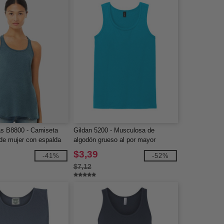
s B8800 - Camiseta
Gildan 5200 - Musculosa de
de mujer con espalda
algodón grueso al por mayor
ida
$3,39
-41%
-52%
$7,12