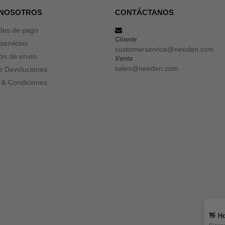
 NOSOTROS
CONTÁCTANOS
des de pago
Cliente
servicios
customerservice@needen.com
ón de envío
Venta
sales@needen.com
de Devoluciones
 & Condiciones
👋
Ho