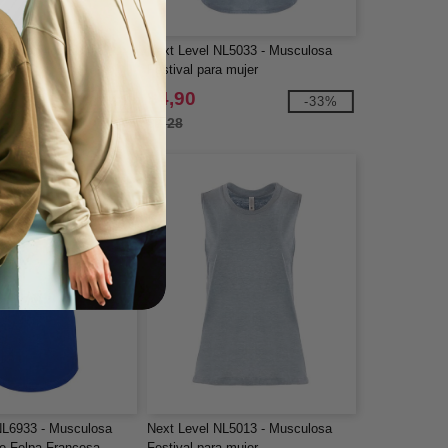
- Musculosa Ultra
Next Level NL5033 - Musculosa
Festival para mujer
$4,90
-27%
-33%
$7,28
NL6933 - Musculosa
Next Level NL5013 - Musculosa
de Felpa Francesa
Festival para mujer