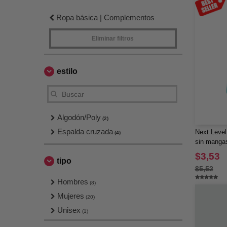
Ropa básica | Complementos
Eliminar filtros
estilo
Algodón/Poly
(2)
Espalda cruzada
Next Level
(4)
sin manga
$3,53
tipo
$5,52
Hombres
(8)
Mujeres
(20)
Unisex
(1)