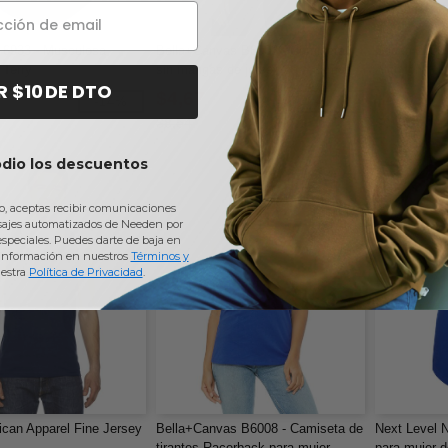
 6933 - Musculosa
Bella+Canvas B6003 - Camiseta
Gildan 2200 
Terry
sin mangas de jersey para damas
Algodón
R $10 DE DTO
$4,67
$4,36
-14%
-45%
$8,54
$6,00
odio los descuentos
io, aceptas recibir comunicaciones
sajes automatizados de Needen por
 especiales. Puedes darte de baja en
información en nuestros
Términos y
estra
Política de Privacidad
.
can Apparel Fine Jersey
Bella+Canvas B6008 - Camiseta de
Next Level 
tirantes Racerback para mujer
para mujer 