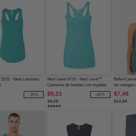
 1533 - Ideal camiseta
Next Level 6733 - Next Level™
Bella+Canva
s
Camiseta de tirantes con espalda
sin mangas 
cruzada de tri-blend para mujer
deportiva flu
$5,21
$7,48
-36%
-44%
$9,28
$12,58