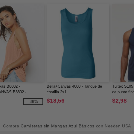
vas B8802 -
Bella+Canvas 4000 - Tanque de
Tultex S105 
NVAS B8802 -
costilla 2x1
de punto fin
con aberturas laterales
$18,56
$2,98
-39%
Compra
Camisetas sin Mangas Azul Básicos
con Needen USA