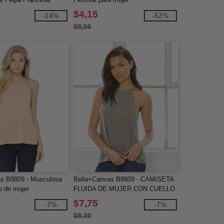
$4,15
-14%
-52%
$8,56
s B8809 - Musculosa
Bella+Canvas B8809 - CAMISETA
to de mujer
FLUIDA DE MUJER CON CUELLO
ALTO
$7,75
-7%
-7%
$8,30