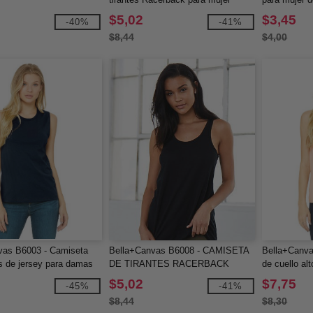
$5,02
$3,45
-40%
-41%
$8,44
$4,00
vas B6003 - Camiseta
Bella+Canvas B6008 - CAMISETA
Bella+Canva
 de jersey para damas
DE TIRANTES RACERBACK
de cuello al
PARA MUJER
$5,02
$7,75
-45%
-41%
$8,44
$8,30