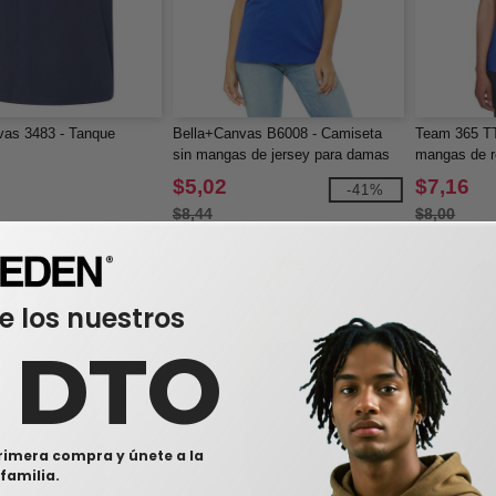
vas 3483 - Tanque
Bella+Canvas B6008 - Camiseta
Team 365 T
sin mangas de jersey para damas
mangas de r
con espalda 
$5,02
$7,16
-41%
$8,44
$8,00
e los nuestros
0 DTO
rimera compra y únete a la
familia.