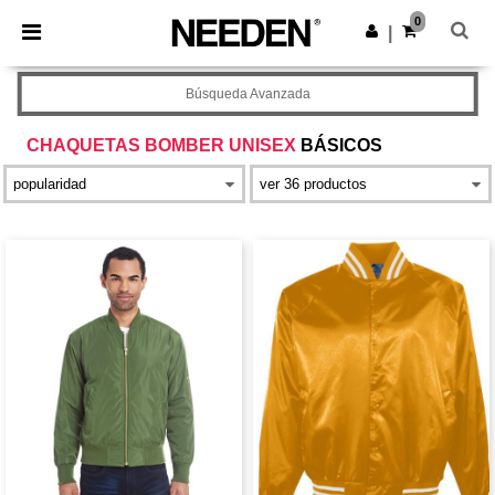
×
App de Needen
0
Descargar app
|
¡Mejores precios en app!
Búsqueda Avanzada
CHAQUETAS BOMBER UNISEX
BÁSICOS