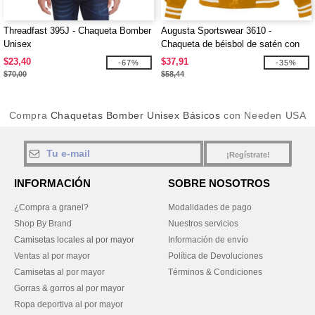
Threadfast 395J - Chaqueta Bomber
Augusta Sportswear 3610 -
Unisex
Chaqueta de béisbol de satén con
ribete de rayas
$23,40
$37,91
-67%
-35%
$70,00
$58,44
Compra
Chaquetas Bomber Unisex Básicos
con Needen USA
¡Regístrate!
INFORMACIÓN
SOBRE NOSOTROS
¿Compra a granel?
Modalidades de pago
Shop By Brand
Nuestros servicios
Camisetas locales al por mayor
Información de envío
Ventas al por mayor
Política de Devoluciones
Camisetas al por mayor
Términos & Condiciones
Gorras & gorros al por mayor
Ropa deportiva al por mayor