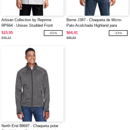
Artisan Collection by Reprime
Berne J387 - Chaqueta de Micro-
RP664 - Unisex Studded Front
Pato Acolchada Highland para
Short-Sleeve Chef's Jacket
Hombre
$15,95
$64,41
-65%
-33%
$45,12
$95,82
North End 88697 - Chaqueta polar