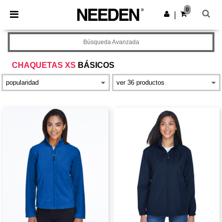
×
App de Needen
0
Descargar app
|
¡Mejores precios en app!
Búsqueda Avanzada
CHAQUETAS XS
BÁSICOS