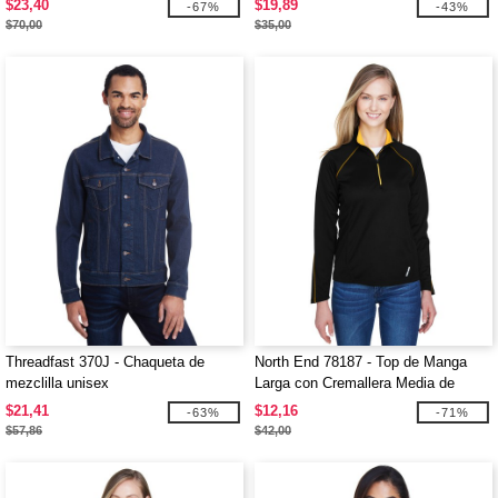
$23,40
$19,89
-67%
-43%
$70,00
$35,00
Threadfast 370J - Chaqueta de
North End 78187 - Top de Manga
mezclilla unisex
Larga con Cremallera Media de
Rendimiento para Damas Radar
$21,41
$12,16
-63%
-71%
$57,86
$42,00