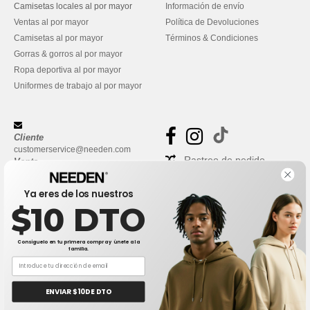
Camisetas locales al por mayor
Información de envío
Ventas al por mayor
Política de Devoluciones
Camisetas al por mayor
Términos & Condiciones
Gorras & gorros al por mayor
Ropa deportiva al por mayor
Uniformes de trabajo al por mayor
Cliente
customerservice@needen.com
Rastreo de pedido
Venta
sales@needen.com
Preguntas frecuentes
Ya eres de los nuestros
$10 DTO
Consíguelo en tu primera compra y únete a la
familia.
ENVIAR $10 DE DTO