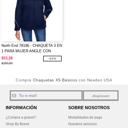
North End 78196 - CHAQUETA 3 EN
1 PARA MUJER ANGLE CON
FORRO DE FORRO POLAR UNIDO
$53,28
-64%
$150,00
Compra
Chaquetas XS Básicos
con Needen USA
¡Regístrate!
INFORMACIÓN
SOBRE NOSOTROS
¿Compra a granel?
Modalidades de pago
Shop By Brand
Nuestros servicios