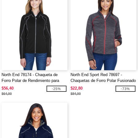
North End 78174 - Chaqueta de
North End Sport Red 78697 -
Forro Polar de Rendimiento para
Chaquetas de Forro Polar Fusionado
Damas Gravity
Flux Melange
$56,40
$22,80
-25%
-73%
$64,00
$84,00