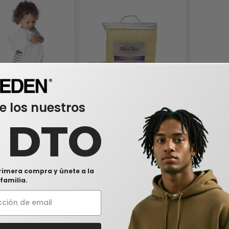
e los nuestros
0 DTO
ns LA1110 - Manta
Liberty Bags LB8722 - Manta de
 jersey premium
lujo para bebé Apline Fleece Mink
Touch
$7,02
-38%
-52%
$14,62
rimera compra y únete a la
familia.