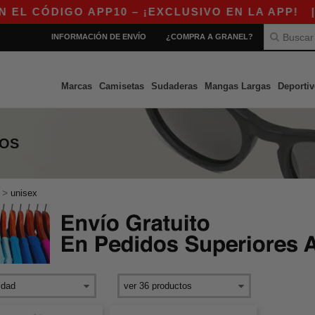
 CÓDIGO APP10 – ¡EXCLUSIVO EN LA APP!
|
¡
INFORMACIÓN DE ENVÍO
¿COMPRA A GRANEL?
Marcas
Camisetas
Sudaderas
Mangas Largas
Deportiv
COS
>
unisex