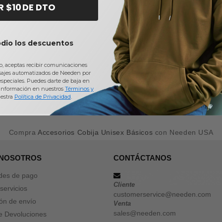
R $10 DE DTO
odio los descuentos
io, aceptas recibir comunicaciones
sajes automatizados de Needen por
 especiales. Puedes darte de baja en
información en nuestros
Términos y
estra
Política de Privacidad
.
Compra
Accesorios Cobija Unisex Básicos
con Needen USA
 NOSOTROS
CONTÁCTANOS
des de pago
Cliente
servicios
customerservice@needen.com
ón de envío
Venta
sales@needen.com
de Devoluciones