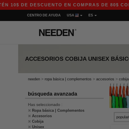
10$ DE DESCUENTO EN COMPRAS DE 80$ CON EL
CENTRO DE AYUDA
USA
ES
ACCESORIOS COBIJA UNISEX
BÁSI
>
>
>
needen
ropa básica | complementos
accesorios
cobija
búsqueda avanzada
Has seleccionado :
Ropa básica | Complementos
Accesorios
Cobija
Unisex