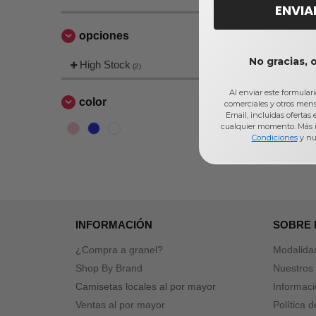
ENVIA
opciones
No gracias, 
High Stock
(2)
Al enviar este formular
color
comerciales y otros men
Email, incluidas ofertas
cualquier momento. Más 
Condiciones
y nu
INFORMACIÓN
SOBRE
¿Compra a granel?
Modalida
Shop By Brand
Nuestros 
Camisetas locales al por mayor
Informaci
Ventas al por mayor
Política 