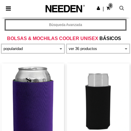
×
App de Needen
0
Descargar app
|
¡Mejores precios en app!
Búsqueda Avanzada
BOLSAS & MOCHILAS COOLER UNISEX
BÁSICOS