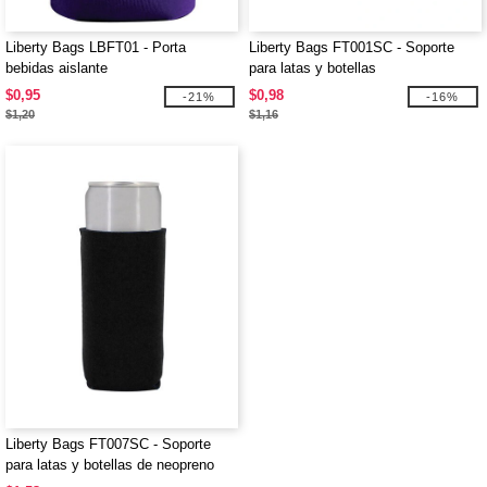
Liberty Bags LBFT01 - Porta
Liberty Bags FT001SC - Soporte
bebidas aislante
para latas y botellas
$0,95
$0,98
-21%
-16%
$1,20
$1,16
Liberty Bags FT007SC - Soporte
para latas y botellas de neopreno
Slim