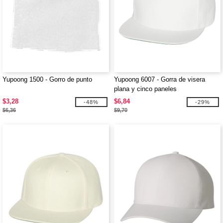
Yupoong 1500 - Gorro de punto
Yupoong 6007 - Gorra de visera
plana y cinco paneles
$3,28
$6,84
-48%
-29%
$6,36
$9,70