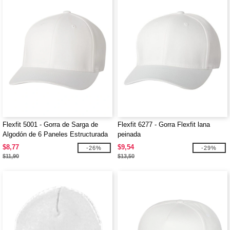
Flexfit 5001 - Gorra de Sarga de
Flexfit 6277 - Gorra Flexfit lana
Algodón de 6 Paneles Estructurada
peinada
de Perfil Medio
$8,77
$9,54
-26%
-29%
$11,90
$13,50