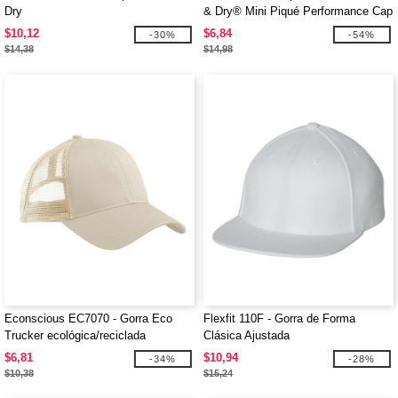
Dry
& Dry® Mini Piqué Performance Cap
$10,12
$6,84
-30%
-54%
$14,38
$14,98
Econscious EC7070 - Gorra Eco
Flexfit 110F - Gorra de Forma
Trucker ecológica/reciclada
Clásica Ajustada
$6,81
$10,94
-34%
-28%
$10,38
$15,24