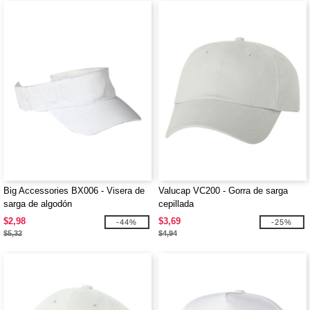
Big Accessories BX006 - Visera de
Valucap VC200 - Gorra de sarga
sarga de algodón
cepillada
$2,98
$3,69
-44%
-25%
$5,32
$4,94