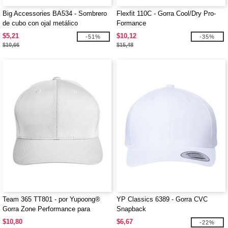
Big Accessories BA534 - Sombrero
Flexfit 110C - Gorra Cool/Dry Pro-
de cubo con ojal metálico
Formance
$5,21
$10,12
-51%
-35%
$10,66
$15,48
Team 365 TT801 - por Yupoong®
YP Classics 6389 - Gorra CVC
Gorra Zone Performance para
Snapback
adultos
$10,80
$6,67
-22%