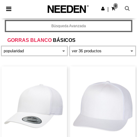
×
App de Needen
0
Descargar app
|
¡Mejores precios en app!
Búsqueda Avanzada
GORRAS BLANCO
BÁSICOS