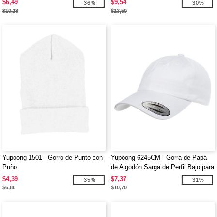
$6,49
$9,54
-36%
-30%
$10,18
$13,50
Yupoong 1501 - Gorro de Punto con
Yupoong 6245CM - Gorra de Papá
Puño
de Algodón Sarga de Perfil Bajo para
Adultos
$4,39
$7,37
-35%
-31%
$6,80
$10,70