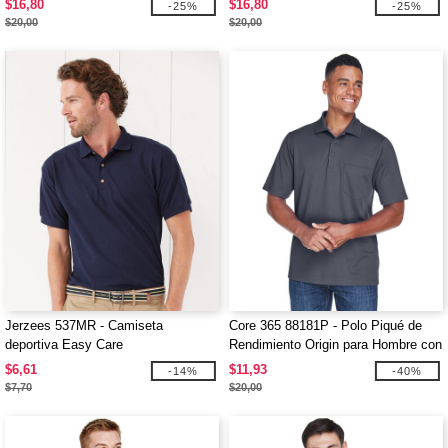
$16,80
$16,80
-25%
-25%
$20,00
$20,00
Jerzees 537MR - Camiseta
Core 365 88181P - Polo Piqué de
deportiva Easy Care
Rendimiento Origin para Hombre con
Bolsillo
$6,61
$11,93
-14%
-40%
$7,70
$20,00