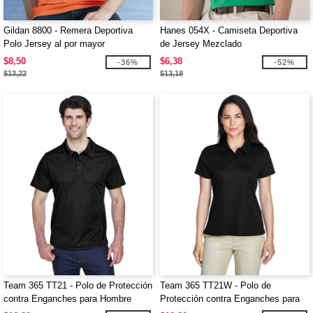
Gildan 8800 - Remera Deportiva
Hanes 054X - Camiseta Deportiva
Polo Jersey al por mayor
de Jersey Mezclado
$8,50
$6,38
-36%
-52%
$13,22
$13,18
Team 365 TT21 - Polo de Protección
Team 365 TT21W - Polo de
contra Enganches para Hombre
Protección contra Enganches para
Damas