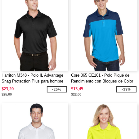
Harriton M348 - Polo IL Advantage
Core 365 CE101 - Polo Piqué de
Snag Protection Plus para hombre
Rendimiento con Bloques de Color
para Hombre
$23,20
$13,45
-25%
-39%
$25,00
$22,00