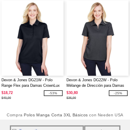
Devon & Jones DG21W - Polo
Devon & Jones DG22W - Polo
Range Flex para Damas CrownLux
Mélange de Dirección para Damas
Performance
CrownLux Performance
$18,72
$30,80
-53%
-25%
$40,00
$36,00
Compra
Polos Manga Corta 3XL Básicos
con Needen USA