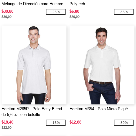
Mélange de Dirección para Hombre
Polytech
CrownLux Performance
$30,80
$6,80
-25%
-85%
$36,00
$26,00
Harriton M265P - Polo Easy Blend
Harriton M354 - Polo Micro-Piqué
de 5,6 oz. con bolsillo
$18,40
$12,88
-16%
-80%
$22,00