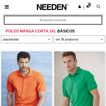
×
App de Needen
0
Descargar app
|
¡Mejores precios en app!
Búsqueda Avanzada
POLOS MANGA CORTA 3XL
BÁSICOS