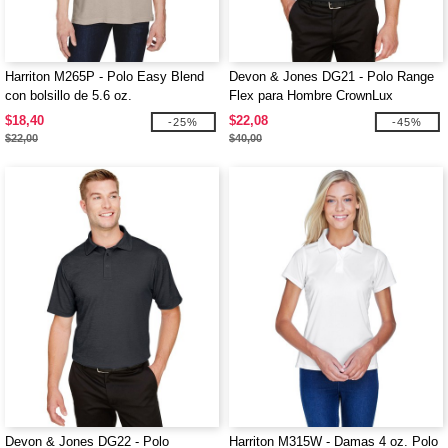
Harriton M265P - Polo Easy Blend
Devon & Jones DG21 - Polo Range
con bolsillo de 5.6 oz.
Flex para Hombre CrownLux
Performance
$18,40
$22,08
-25%
-45%
$22,00
$40,00
Devon & Jones DG22 - Polo
Harriton M315W - Damas 4 oz. Polo