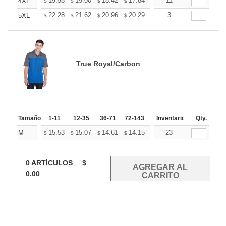
+
19.58
19.00
18.42
17.84
17.26
11
16.97
4XL
$
$
$
$
$
$
+
22.28
21.62
20.96
20.29
19.63
3
19.31
5XL
$
$
$
$
$
$
True Royal/Carbon
Tamaño
1-11
12-35
36-71
72-143
144-287
Inventario
288 +
Qty.
Mas
+
15.53
15.07
14.61
14.15
13.68
23
13.45
M
$
$
$
$
$
$
0
ARTÍCULOS
$
0.00