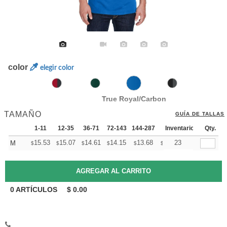
color
elegir color
True Royal/Carbon
TAMAÑO
GUÍA DE TALLAS
1-11
12-35
36-71
72-143
144-287
288 +
Inventario
Mas
Qty.
+
15.53
15.07
14.61
14.15
13.68
13.45
23
M
$
$
$
$
$
$
0
ARTÍCULOS
$
0.00