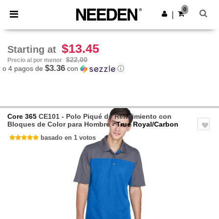
×
App de Needen
0
Descargar app
|
¡Mejores precios en app!
$13.45
Starting at
$22,00
Precio al por menor
$3.36
o 4 pagos de
con
ⓘ
Core 365
CE101 - Polo Piqué de Rendimiento con
Bloques de Color para Hombre
- True Royal/Carbon
basado en 1 votos
Previous
Next