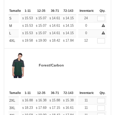
Tamaño
1-11
12-35
36-71
72-143
144-287
Inventario
288 +
Qty.
Mas
+
15.53
15.07
14.61
14.15
13.68
24
13.45
S
$
$
$
$
$
$
+
15.53
15.07
14.61
14.15
13.68
0
13.45
M
$
$
$
$
$
$
+
15.53
15.07
14.61
14.15
13.68
0
13.45
L
$
$
$
$
$
$
+
19.58
19.00
18.42
17.84
17.26
12
16.97
4XL
$
$
$
$
$
$
Forest/Carbon
Tamaño
1-11
12-35
36-71
72-143
144-287
Inventario
288 +
Qty.
Mas
+
16.88
16.38
15.88
15.38
14.88
11
14.63
2XL
$
$
$
$
$
$
+
18.23
17.69
17.15
16.61
16.06
11
15.79
3XL
$
$
$
$
$
$