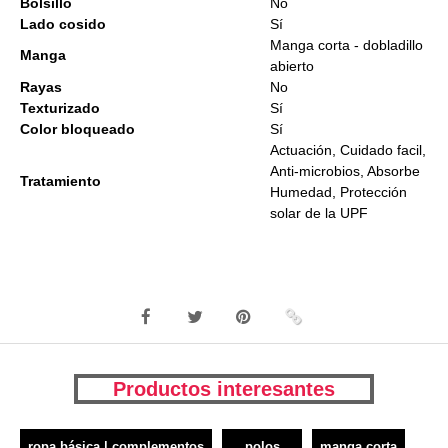
Bolsillo
No
Lado cosido
Sí
Manga corta - dobladillo
Manga
abierto
Rayas
No
Texturizado
Sí
Color bloqueado
Sí
Actuación, Cuidado facil,
Anti-microbios, Absorbe
Tratamiento
Humedad, Protección
solar de la UPF
Productos interesantes
ropa básica | complementos
polos
manga corta