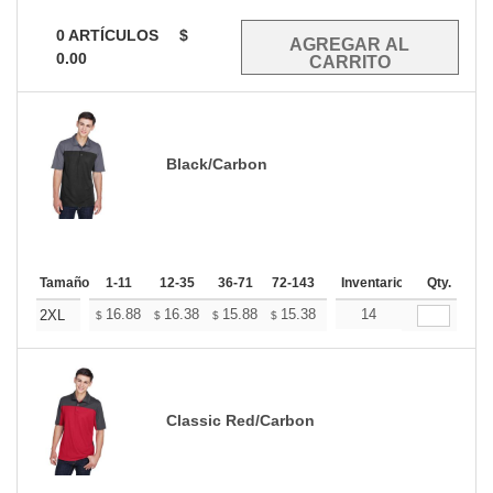
0
ARTÍCULOS
$
0.00
Black/Carbon
Tamaño
1-11
12-35
36-71
72-143
144-287
Inventario
288 +
Qty.
Mas
+
16.88
16.38
15.88
15.38
14.88
14
14.63
2XL
$
$
$
$
$
$
Classic Red/Carbon