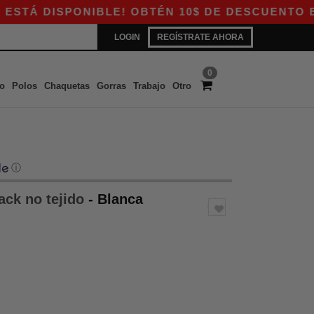
DISPONIBLE! OBTÉN 10$ DE DESCUENTO EN COMP
LOGIN
REGÍSTRATE AHORA
0
o
Polos
Chaquetas
Gorras
Trabajo
Otro
ⓘ
ack no tejido
- Blanca