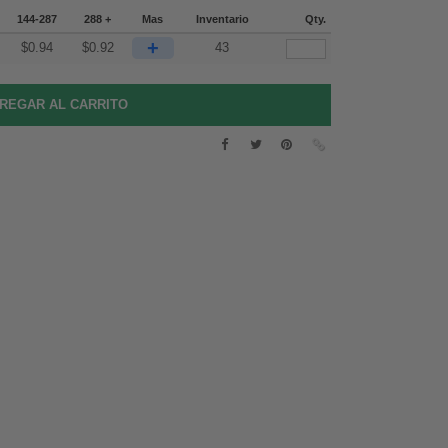
144-287
288 +
Mas
Inventario
Qty.
+
$
0.94
$
0.92
43