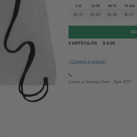
1-11
12-35
36-71
72-143
$
1.07
$
1.03
$
1.00
$
0.97
0
ARTÍCULOS
$
0.00
¿Compra a granel?
Lunes a Viernes 9am - 5pm EST