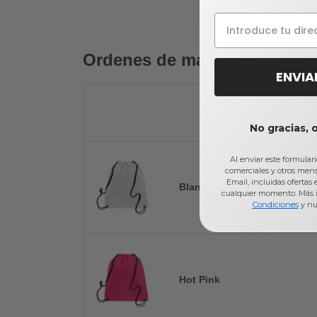
Ordenes de mayoreo
ENVIA
No gracias, 
Al enviar este formular
comerciales y otros men
Email, incluidas ofertas
Blanca
cualquier momento. Más 
Condiciones
y nu
Hot Pink