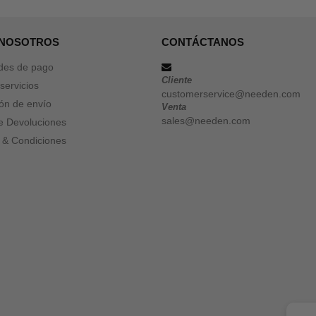
 NOSOTROS
CONTÁCTANOS
des de pago
Cliente
servicios
customerservice@needen.com
ón de envío
Venta
sales@needen.com
de Devoluciones
 & Condiciones