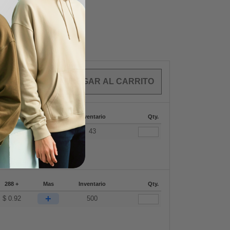
OS
$
0.00
288 +
Mas
Inventario
Qty.
+
$
0.92
43
288 +
Mas
Inventario
Qty.
+
$
0.92
500