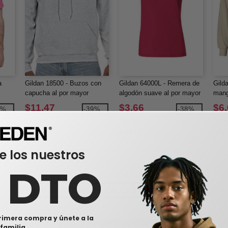
a
Gildan 18500 - Buzos con
Gildan 64000L - Remera de
Gild
capucha al por mayor
algodón suave al por mayor
mang
$11,47
$3,66
$6
3%
-39%
-38%
$18,80
$5,92
$8,6
e los nuestros
0 DTO
Comentarios en Q-Tees Q1235
rimera compra y únete a la
familia.
Añadir un comentario