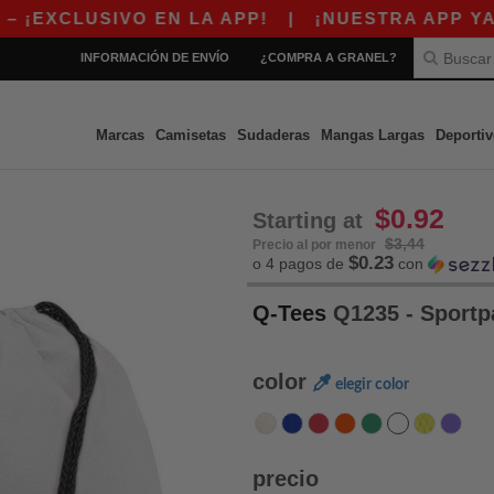
LUSIVO EN LA APP!
|
¡NUESTRA APP YA ESTÁ 
INFORMACIÓN DE ENVÍO
¿COMPRA A GRANEL?
Marcas
Camisetas
Sudaderas
Mangas Largas
Deportiv
$0.92
Starting at
$3,44
Precio al por menor
$0.23
o 4 pagos de
con
Q-Tees
Q1235 - Sportp
color
elegir color
precio