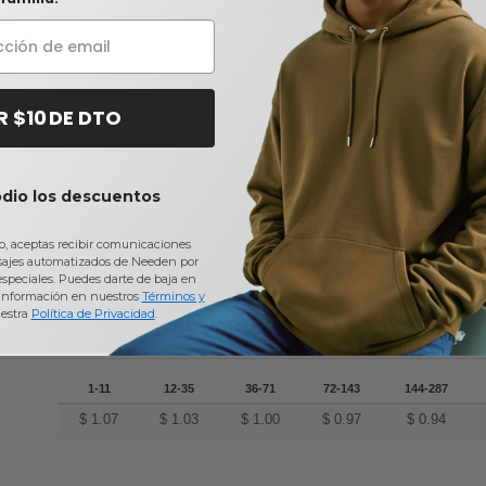
R $10 DE DTO
0
ARTÍCUL
odio los descuentos
io, aceptas recibir comunicaciones
1-11
12-35
36-71
72-143
144-287
sajes automatizados de Needen por
$
1.07
$
1.03
$
1.00
$
0.97
$
0.94
 especiales. Puedes darte de baja en
información en nuestros
Términos y
estra
Política de Privacidad
.
1-11
12-35
36-71
72-143
144-287
$
1.07
$
1.03
$
1.00
$
0.97
$
0.94