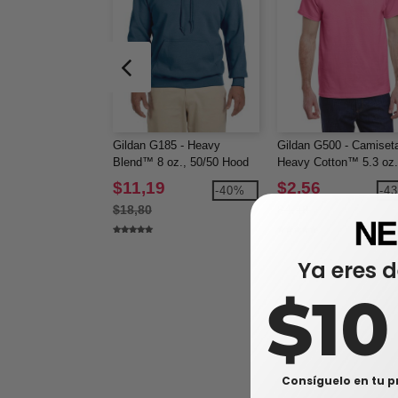
Gildan G185 - Heavy
Gildan G500 - Camiset
Blend™ 8 oz., 50/50 Hood
Heavy Cotton™ 5.3 oz.
(18500)
(5000)
$11,19
$2,56
-40%
-4
$18,80
$4,48
Ya eres d
$1
Consíguelo en tu p