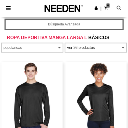
×
App de Needen
0
Descargar app
|
¡Mejores precios en app!
Búsqueda Avanzada
ROPA DEPORTIVA MANGA LARGA L
BÁSICOS