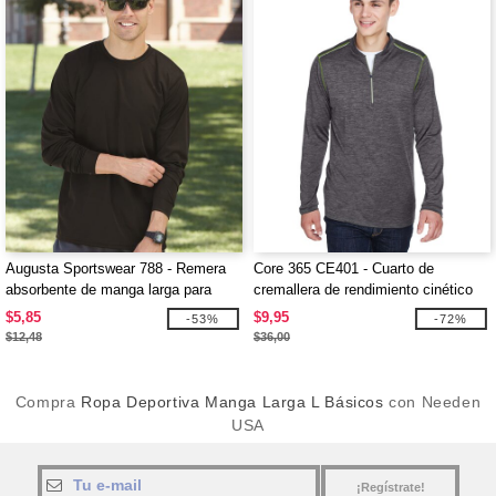
Augusta Sportswear 788 - Remera
Core 365 CE401 - Cuarto de
absorbente de manga larga para
cremallera de rendimiento cinético
adultos
para hombre
$5,85
$9,95
-53%
-72%
$12,48
$36,00
Compra
Ropa Deportiva Manga Larga L Básicos
con Needen
USA
¡Regístrate!