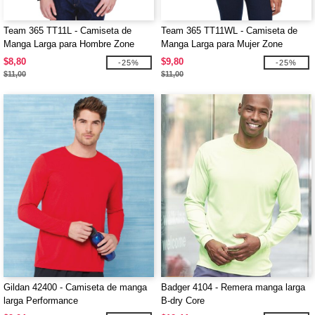
Team 365 TT11L - Camiseta de
Team 365 TT11WL - Camiseta de
Manga Larga para Hombre Zone
Manga Larga para Mujer Zone
Performance
Performance
$8,80
$9,80
-25%
-25%
$11,00
$11,00
Gildan 42400 - Camiseta de manga
Badger 4104 - Remera manga larga
larga Performance
B-dry Core