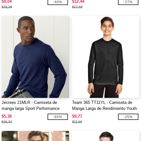
$9,04
$12,44
-40%
-27%
$15,18
$17,03
Jerzees 21MLR - Camiseta de
Team 365 TT11YL - Camiseta de
manga larga Sport Performance
Manga Larga de Rendimiento Youth
Zone
$5,38
$9,77
-65%
-25%
$15,34
$11,00