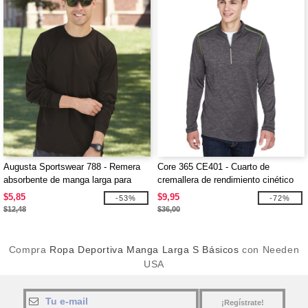
Augusta Sportswear 788 - Remera
Core 365 CE401 - Cuarto de
absorbente de manga larga para
cremallera de rendimiento cinético
adultos
para hombre
$5,85
$9,95
-53%
-72%
$12,48
$36,00
Compra
Ropa Deportiva Manga Larga S Básicos
con Needen
USA
¡Regístrate!