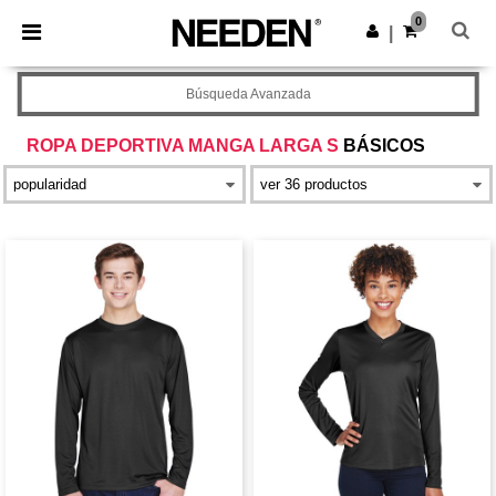
×
App de Needen
0
Descargar app
|
¡Mejores precios en app!
Búsqueda Avanzada
ROPA DEPORTIVA MANGA LARGA S
BÁSICOS