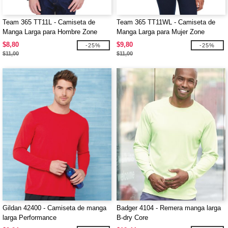
Team 365 TT11L - Camiseta de
Team 365 TT11WL - Camiseta de
Manga Larga para Hombre Zone
Manga Larga para Mujer Zone
Performance
Performance
$8,80
$9,80
-25%
-25%
$11,00
$11,00
Gildan 42400 - Camiseta de manga
Badger 4104 - Remera manga larga
larga Performance
B-dry Core