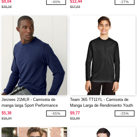
$9,04
$12,44
-40%
-27%
$15,18
$17,03
Jerzees 21MLR - Camiseta de
Team 365 TT11YL - Camiseta de
manga larga Sport Performance
Manga Larga de Rendimiento Youth
Zone
$5,38
$9,77
-65%
-25%
$15,34
$11,00