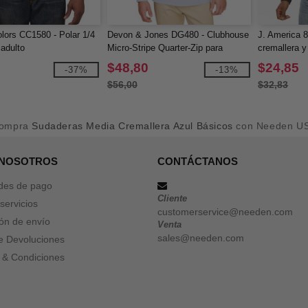
lors CC1580 - Polar 1/4
Devon & Jones DG480 - Clubhouse
J. America 
 adulto
Micro-Stripe Quarter-Zip para
cremallera y
hombre CrownLux Performance
$48,80
$24,85
-37%
-13%
$56,00
$32,83
ompra
Sudaderas Media Cremallera Azul Básicos
con Needen U
 NOSOTROS
CONTÁCTANOS
des de pago
Cliente
servicios
customerservice@needen.com
ón de envío
Venta
sales@needen.com
de Devoluciones
 & Condiciones