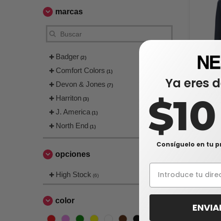
marcas
Badger
(2)
Comfort Colors
(1)
Ya eres d
Devon & Jones
(7)
Harriton M
$1
Harriton
(3)
Snag Prote
J. America
(1)
$20,77
North End
(1)
$32,00
Consíguelo en tu p
opciones
High Stock
(6)
color
ENVIA