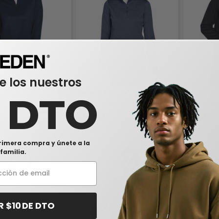
e los nuestros
748W - Ladies Advantage
Devon & Jones DG798W - Damas
Devon & Jon
0 DTO
ction Plus IL Quarter-Zip
Newbury Mélange Fleece Quarter-
Bristol Flee
Zip
$19,92
$24,48
-35%
-63%
$54,00
$52,00
rimera compra y únete a la
familia.
R $10 DE DTO