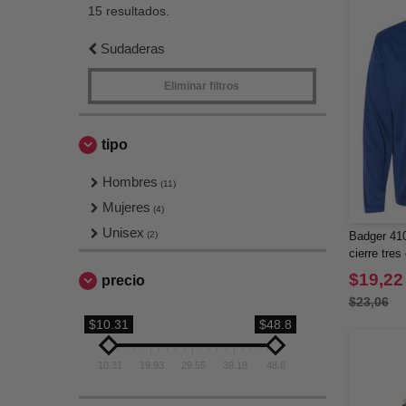
15 resultados.
Sudaderas
Eliminar filtros
tipo
Hombres
(11)
Mujeres
(4)
Unisex
(2)
Badger 410
cierre tres
$19,22
precio
$23,06
$10.31
$48.8
10.31
19.93
29.55
39.18
48.8