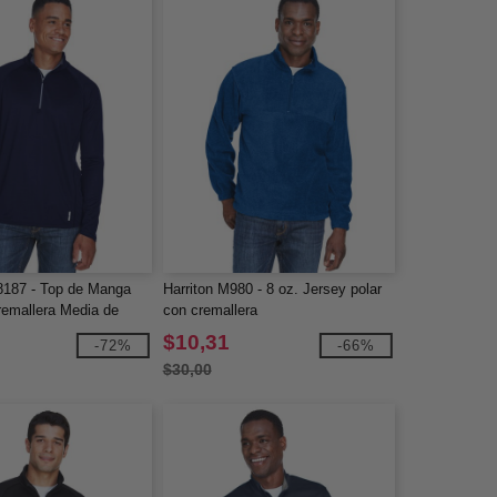
8187 - Top de Manga
Harriton M980 - 8 oz. Jersey polar
remallera Media de
con cremallera
 Radar
$10,31
-72%
-66%
$30,00