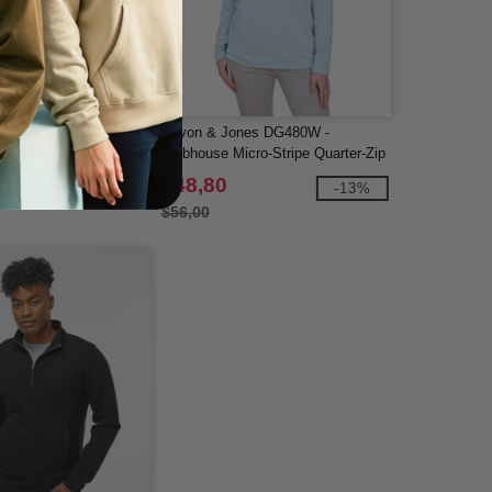
 - BT5 Moisture-
Devon & Jones DG480W -
 1/4 Zip Mockneck
Clubhouse Micro-Stripe Quarter-Zip
para damas CrownLux Performance
$48,80
-30%
-13%
$56,00