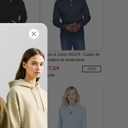
es DG792 - Suéter
Devon & Jones DG479 - Cuarto de
ce Half-Zip
cremallera de rendimiento
DRYTEC20 para hombre
$27,04
-53%
-60%
$68,00