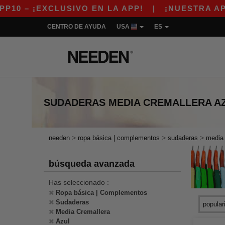
 ¡EXCLUSIVO EN LA APP!
|
¡NUESTRA APP YA 
CENTRO DE AYUDA
USA
ES
SUDADERAS MEDIA CREMALLERA A
>
>
>
needen
ropa básica | complementos
sudaderas
media 
búsqueda avanzada
Has seleccionado :
Ropa básica | Complementos
Sudaderas
Media Cremallera
Azul