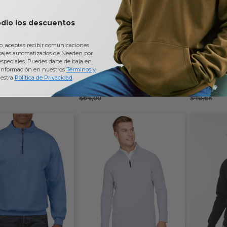
odio los descuentos
io, aceptas recibir comunicaciones
sajes automatizados de Needen por
ones DG479W - Ladies
Devon & Jones DG798 - Cuarto de
Badger 1480
 especiales. Puedes darte de baja en
información en nuestros
Términos y
 Performance Quarter-
cremallera de forro polar Mélange
Management
estra
Política de Privacidad
.
Newbury para hombre
$20,64
$28,36
-67%
-62%
$54,00
$40,58