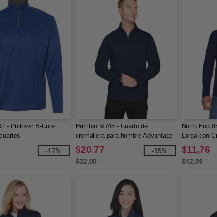
2 - Pullover B-Core
Harriton M748 - Cuarto de
North End 8
 cuartos
cremallera para hombre Advantage
Larga con C
Snag Protection Plus IL
Rendimiento
$20,77
$11,76
-17%
-35%
$32,00
$42,00