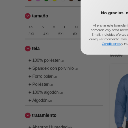
No gracias, 
tamaño
Al enviar este formular
XS
S
M
L
XL
2XL
comerciales y otros men
3XL
4XL
5XL
6XL
Devon & J
Email, incluidas ofertas
cualquier momento. Más 
DRYTEC20
Condiciones
y nu
Zip
$22,48
tela
$68,00
100% poliéster
(2)
Spandex con polivinilo
(2)
Forro polar
(2)
Poliéster
(3)
100% algodón
(2)
Algodón
(2)
tratamiento
Absorbe Humedad
(4)