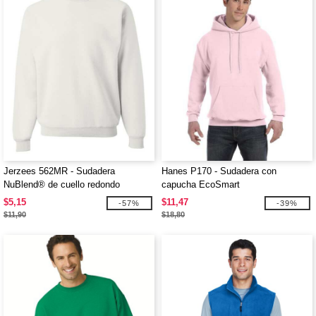
Jerzees 562MR - Sudadera
Hanes P170 - Sudadera con
NuBlend® de cuello redondo
capucha EcoSmart
$5,15
$11,47
-57%
-39%
$11,90
$18,80