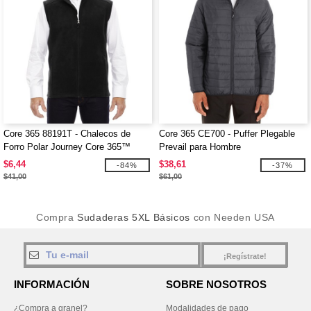
Core 365 88191T - Chalecos de
Core 365 CE700 - Puffer Plegable
Forro Polar Journey Core 365™
Prevail para Hombre
$6,44
$38,61
-84%
-37%
$41,00
$61,00
Compra
Sudaderas 5XL Básicos
con Needen USA
¡Regístrate!
INFORMACIÓN
SOBRE NOSOTROS
¿Compra a granel?
Modalidades de pago