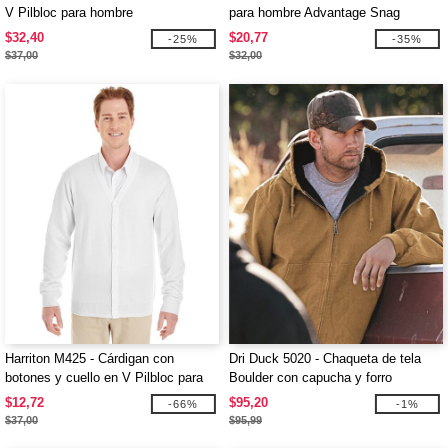
V Pilbloc para hombre
para hombre Advantage Snag
Protection Plus IL
$32,40
$20,77
-25%
-35%
$37,00
$32,00
Harriton M425 - Cárdigan con
Dri Duck 5020 - Chaqueta de tela
botones y cuello en V Pilbloc para
Boulder con capucha y forro
hombre
acolchado de tricot
$12,72
$95,20
-66%
-1%
$37,00
$95,99