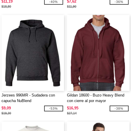
$11,19
$7,62
-40%
-36%
$18,80
$11,90
Jerzees 996MR - Sudadera con
Gildan 18600 - Buzo Heavy Blend
capucha NuBlend
con cierre al por mayor
$9,09
$16,95
-53%
-38%
$19,30
$27,14