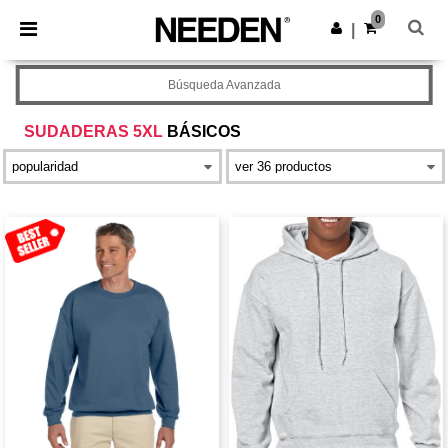
×
App de Needen
0
Descargar app
|
¡Mejores precios en app!
Búsqueda Avanzada
SUDADERAS 5XL
BÁSICOS