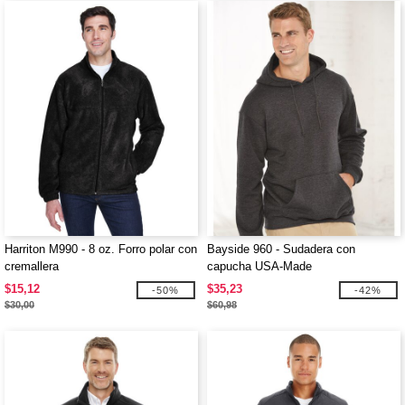
Harriton M990 - 8 oz. Forro polar con
Bayside 960 - Sudadera con
cremallera
capucha USA-Made
$15,12
$35,23
-50%
-42%
$30,00
$60,98