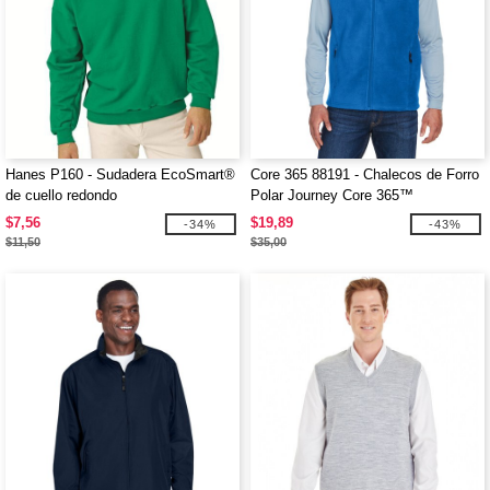
Hanes P160 - Sudadera EcoSmart®
Core 365 88191 - Chalecos de Forro
de cuello redondo
Polar Journey Core 365™
$7,56
$19,89
-34%
-43%
$11,50
$35,00