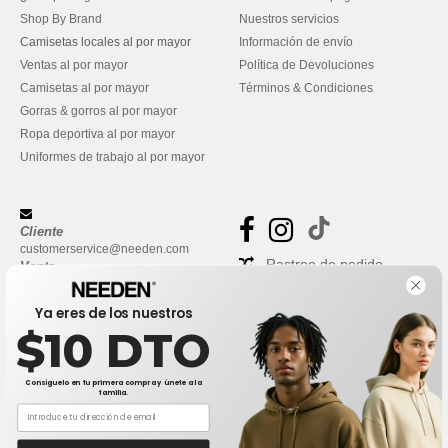
Shop By Brand
Nuestros servicios
Camisetas locales al por mayor
Información de envío
Ventas al por mayor
Política de Devoluciones
Camisetas al por mayor
Términos & Condiciones
Gorras & gorros al por mayor
Ropa deportiva al por mayor
Uniformes de trabajo al por mayor
Cliente
customerservice@needen.com
Rastreo de pedido
Venta
sales@needen.com
Preguntas frecuentes
Ya eres de los nuestros
$10 DTO
Consíguelo en tu primera compra y únete a la
familia.