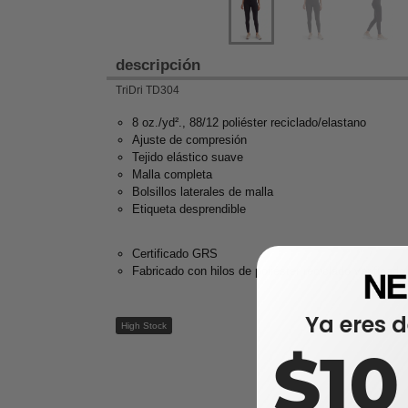
descripción
TriDri TD304
8 oz./yd²., 88/12 poliéster reciclado/elastano
Ajuste de compresión
Tejido elástico suave
Malla completa
Bolsillos laterales de malla
Etiqueta desprendible
Certificado GRS
Fabricado con hilos de poliéster reciclado verificado
Ya eres d
High Stock
$1