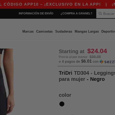
GO APP10 – ¡EXCLUSIVO EN LA APP!
|
¡NUEST
INFORMACIÓN DE ENVÍO
¿COMPRA A GRANEL?
Marcas
Camisetas
Sudaderas
Mangas Largas
Deportiv
$24.04
Starting at
$30,05
Precio al por menor
$6.01
o 4 pagos de
con
TriDri
TD304 - Leggings
para mujer
- Negro
color