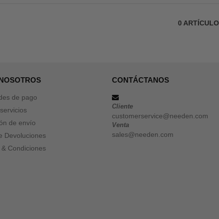
0
ARTÍCUL
 NOSOTROS
CONTÁCTANOS
des de pago
Cliente
servicios
customerservice@needen.com
ón de envío
Venta
sales@needen.com
de Devoluciones
 & Condiciones