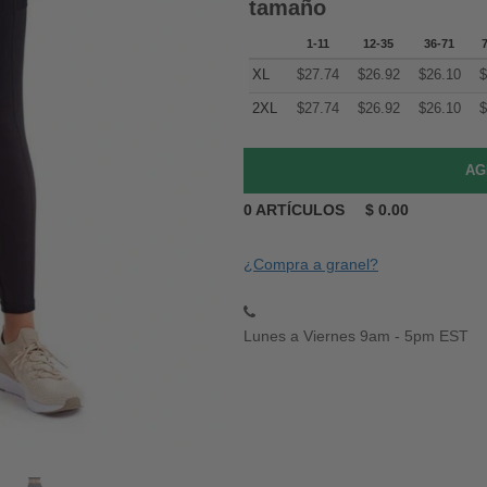
tamaño
1-11
12-35
36-71
XL
$
27.74
$
26.92
$
26.10
$
2XL
$
27.74
$
26.92
$
26.10
$
0
ARTÍCULOS
$
0.00
¿Compra a granel?
Lunes a Viernes 9am - 5pm EST