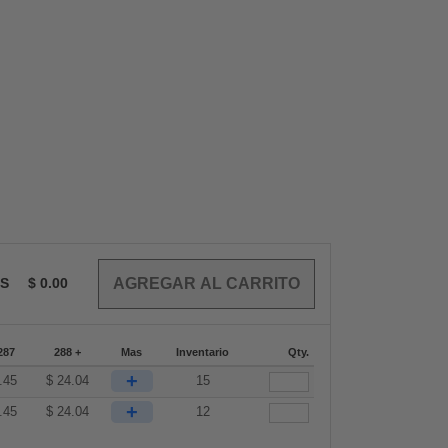
OS
$
0.00
287
288 +
Mas
Inventario
Qty.
+
.45
$
24.04
15
+
.45
$
24.04
12