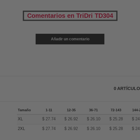
Comentarios en TriDri TD304
Añadir un comentario
0
ARTÍCUL
Tamaño
1-11
12-35
36-71
72-143
144-
XL
$
27.74
$
26.92
$
26.10
$
25.28
$
24
2XL
$
27.74
$
26.92
$
26.10
$
25.28
$
24