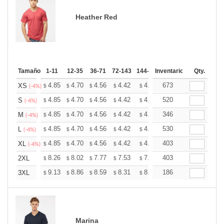
Heather Red
Tamaño
1-11
12-35
36-71
72-143
144-287
Inventario
288 +
Mas
Qty.
+
4.85
4.70
4.56
4.42
4.27
673
4.20
XS
$
$
$
$
$
$
(-4%)
+
4.85
4.70
4.56
4.42
4.27
520
4.20
S
$
$
$
$
$
$
(-4%)
+
4.85
4.70
4.56
4.42
4.27
346
4.20
M
$
$
$
$
$
$
(-4%)
+
4.85
4.70
4.56
4.42
4.27
530
4.20
L
$
$
$
$
$
$
(-4%)
+
4.85
4.70
4.56
4.42
4.27
403
4.20
XL
$
$
$
$
$
$
(-4%)
+
8.26
8.02
7.77
7.53
7.28
403
7.16
2XL
$
$
$
$
$
$
+
9.13
8.86
8.59
8.31
8.04
186
7.91
3XL
$
$
$
$
$
$
Marina