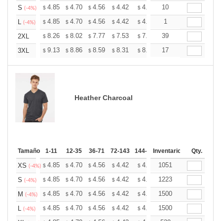
+
4.85
4.70
4.56
4.42
4.27
10
4.20
S
$
$
$
$
$
$
(-4%)
+
4.85
4.70
4.56
4.42
4.27
1
4.20
L
$
$
$
$
$
$
(-4%)
+
8.26
8.02
7.77
7.53
7.28
39
7.16
2XL
$
$
$
$
$
$
+
9.13
8.86
8.59
8.31
8.04
17
7.91
3XL
$
$
$
$
$
$
Heather Charcoal
Tamaño
1-11
12-35
36-71
72-143
144-287
Inventario
288 +
Mas
Qty.
+
4.85
4.70
4.56
4.42
4.27
1051
4.20
XS
$
$
$
$
$
$
(-4%)
+
4.85
4.70
4.56
4.42
4.27
1223
4.20
S
$
$
$
$
$
$
(-4%)
+
4.85
4.70
4.56
4.42
4.27
1500
4.20
M
$
$
$
$
$
$
(-4%)
+
4.85
4.70
4.56
4.42
4.27
1500
4.20
L
$
$
$
$
$
$
(-4%)