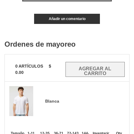
Añadir un comentario
Ordenes de mayoreo
0
ARTÍCULOS
$
0.00
Blanca
Tamaño
1-11
12-35
36-71
72-143
144-287
Inventario
288 +
Mas
Qty.