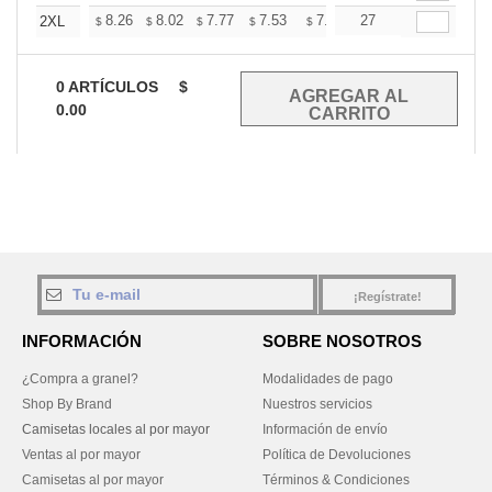
+
8.26
8.02
7.77
7.53
7.28
27
7.16
2XL
$
$
$
$
$
$
0
ARTÍCULOS
$
0.00
¡Regístrate!
INFORMACIÓN
SOBRE NOSOTROS
¿Compra a granel?
Modalidades de pago
Shop By Brand
Nuestros servicios
Camisetas locales al por mayor
Información de envío
Ventas al por mayor
Política de Devoluciones
Camisetas al por mayor
Términos & Condiciones