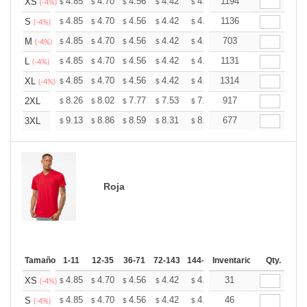
+
4.85
4.70
4.56
4.42
4.27
1194
4.20
XS
$
$
$
$
$
$
(-4%)
+
4.85
4.70
4.56
4.42
4.27
1136
4.20
S
$
$
$
$
$
$
(-4%)
+
4.85
4.70
4.56
4.42
4.27
703
4.20
M
$
$
$
$
$
$
(-4%)
+
4.85
4.70
4.56
4.42
4.27
1131
4.20
L
$
$
$
$
$
$
(-4%)
+
4.85
4.70
4.56
4.42
4.27
1314
4.20
XL
$
$
$
$
$
$
(-4%)
+
8.26
8.02
7.77
7.53
7.28
917
7.16
2XL
$
$
$
$
$
$
+
9.13
8.86
8.59
8.31
8.04
677
7.91
3XL
$
$
$
$
$
$
Roja
Tamaño
1-11
12-35
36-71
72-143
144-287
Inventario
288 +
Mas
Qty.
+
4.85
4.70
4.56
4.42
4.27
31
4.20
XS
$
$
$
$
$
$
(-4%)
+
4.85
4.70
4.56
4.42
4.27
46
4.20
S
$
$
$
$
$
$
(-4%)