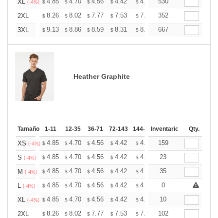
+
4.85
4.70
4.56
4.42
4.27
530
4.20
XL
$
$
$
$
$
$
(-4%)
+
8.26
8.02
7.77
7.53
7.28
352
7.16
2XL
$
$
$
$
$
$
+
9.13
8.86
8.59
8.31
8.04
667
7.91
3XL
$
$
$
$
$
$
Heather Graphite
Tamaño
1-11
12-35
36-71
72-143
144-287
Inventario
288 +
Mas
Qty.
+
4.85
4.70
4.56
4.42
4.27
159
4.20
XS
$
$
$
$
$
$
(-4%)
+
4.85
4.70
4.56
4.42
4.27
23
4.20
S
$
$
$
$
$
$
(-4%)
+
4.85
4.70
4.56
4.42
4.27
35
4.20
M
$
$
$
$
$
$
(-4%)
+
4.85
4.70
4.56
4.42
4.27
0
4.20
L
$
$
$
$
$
$
(-4%)
+
4.85
4.70
4.56
4.42
4.27
10
4.20
XL
$
$
$
$
$
$
(-4%)
+
8.26
8.02
7.77
7.53
7.28
102
7.16
2XL
$
$
$
$
$
$