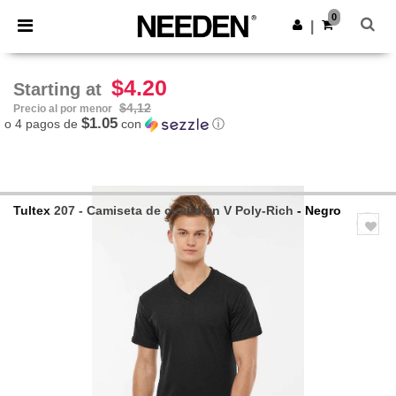
×
App de Needen
0
Descargar app
|
¡Mejores precios en app!
$4.20
Starting at
$4,12
Precio al por menor
$1.05
o 4 pagos de
con
ⓘ
Tultex
207 - Camiseta de cuello en V Poly-Rich
- Negro
Previous
Next