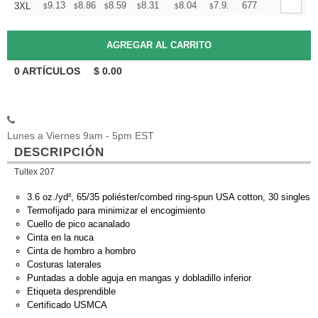
+
9.13
8.86
8.59
8.31
8.04
7.91
677
3XL
$
$
$
$
$
$
0
ARTÍCULOS
$
0.00
Lunes a Viernes 9am - 5pm EST
DESCRIPCIÓN
Tultex 207
3.6 oz./yd², 65/35 poliéster/combed ring-spun USA cotton, 30 singles
Termofijado para minimizar el encogimiento
Cuello de pico acanalado
Cinta en la nuca
Cinta de hombro a hombro
Costuras laterales
Puntadas a doble aguja en mangas y dobladillo inferior
Etiqueta desprendible
Certificado USMCA