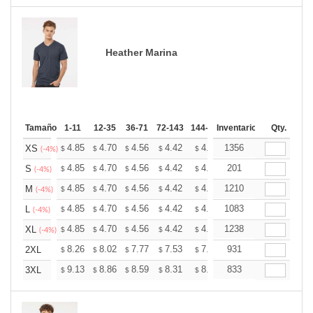
Heather Marina
Tamaño
1-11
12-35
36-71
72-143
144-287
Inventario
288 +
Mas
Qty.
+
4.85
4.70
4.56
4.42
4.27
1356
4.20
XS
$
$
$
$
$
$
(-4%)
+
4.85
4.70
4.56
4.42
4.27
201
4.20
S
$
$
$
$
$
$
(-4%)
+
4.85
4.70
4.56
4.42
4.27
1210
4.20
M
$
$
$
$
$
$
(-4%)
+
4.85
4.70
4.56
4.42
4.27
1083
4.20
L
$
$
$
$
$
$
(-4%)
+
4.85
4.70
4.56
4.42
4.27
1238
4.20
XL
$
$
$
$
$
$
(-4%)
+
8.26
8.02
7.77
7.53
7.28
931
7.16
2XL
$
$
$
$
$
$
+
9.13
8.86
8.59
8.31
8.04
833
7.91
3XL
$
$
$
$
$
$