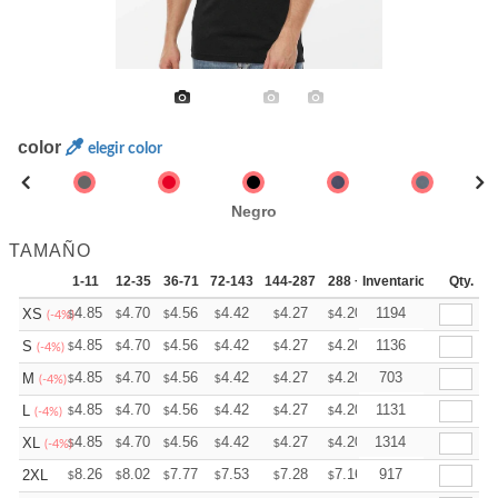
color
elegir color
Negro
TAMAÑO
1-11
12-35
36-71
72-143
144-287
288 +
Inventario
Mas
Qty.
+
4.85
4.70
4.56
4.42
4.27
4.20
1194
XS
$
$
$
$
$
$
(-4%)
+
4.85
4.70
4.56
4.42
4.27
4.20
1136
S
$
$
$
$
$
$
(-4%)
+
4.85
4.70
4.56
4.42
4.27
4.20
703
M
$
$
$
$
$
$
(-4%)
+
4.85
4.70
4.56
4.42
4.27
4.20
1131
L
$
$
$
$
$
$
(-4%)
+
4.85
4.70
4.56
4.42
4.27
4.20
1314
XL
$
$
$
$
$
$
(-4%)
+
8.26
8.02
7.77
7.53
7.28
7.16
917
2XL
$
$
$
$
$
$