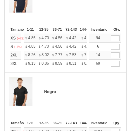
Tamaño
1-11
12-35
36-71
72-143
144-287
Inventario
288 +
Mas
Qty.
+
4.85
4.70
4.56
4.42
4.27
94
4.20
XS
$
$
$
$
$
$
(-4%)
+
4.85
4.70
4.56
4.42
4.27
6
4.20
S
$
$
$
$
$
$
(-4%)
+
8.26
8.02
7.77
7.53
7.28
14
7.16
2XL
$
$
$
$
$
$
+
9.13
8.86
8.59
8.31
8.04
69
7.91
3XL
$
$
$
$
$
$
Negro
Tamaño
1-11
12-35
36-71
72-143
144-287
Inventario
288 +
Mas
Qty.