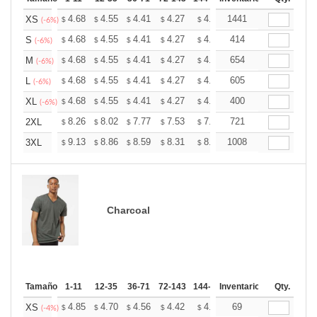
+
4.68
4.55
4.41
4.27
4.13
1441
4.06
XS
$
$
$
$
$
$
(-6%)
+
4.68
4.55
4.41
4.27
4.13
414
4.06
S
$
$
$
$
$
$
(-6%)
+
4.68
4.55
4.41
4.27
4.13
654
4.06
M
$
$
$
$
$
$
(-6%)
+
4.68
4.55
4.41
4.27
4.13
605
4.06
L
$
$
$
$
$
$
(-6%)
+
4.68
4.55
4.41
4.27
4.13
400
4.06
XL
$
$
$
$
$
$
(-6%)
+
8.26
8.02
7.77
7.53
7.28
721
7.16
2XL
$
$
$
$
$
$
+
9.13
8.86
8.59
8.31
8.04
1008
7.91
3XL
$
$
$
$
$
$
Charcoal
Tamaño
1-11
12-35
36-71
72-143
144-287
Inventario
288 +
Mas
Qty.
+
4.85
4.70
4.56
4.42
4.27
69
4.20
XS
$
$
$
$
$
$
(-4%)