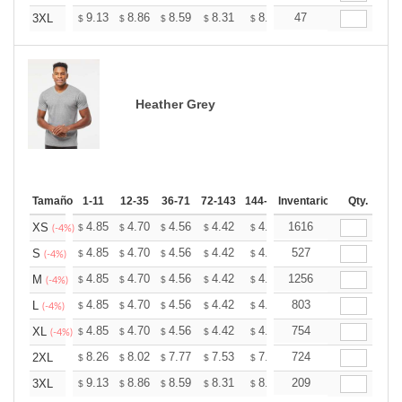
+
9.13
8.86
8.59
8.31
8.04
47
7.91
3XL
$
$
$
$
$
$
Heather Grey
Tamaño
1-11
12-35
36-71
72-143
144-287
Inventario
288 +
Mas
Qty.
+
4.85
4.70
4.56
4.42
4.27
1616
4.20
XS
$
$
$
$
$
$
(-4%)
+
4.85
4.70
4.56
4.42
4.27
527
4.20
S
$
$
$
$
$
$
(-4%)
+
4.85
4.70
4.56
4.42
4.27
1256
4.20
M
$
$
$
$
$
$
(-4%)
+
4.85
4.70
4.56
4.42
4.27
803
4.20
L
$
$
$
$
$
$
(-4%)
+
4.85
4.70
4.56
4.42
4.27
754
4.20
XL
$
$
$
$
$
$
(-4%)
+
8.26
8.02
7.77
7.53
7.28
724
7.16
2XL
$
$
$
$
$
$
+
9.13
8.86
8.59
8.31
8.04
209
7.91
3XL
$
$
$
$
$
$