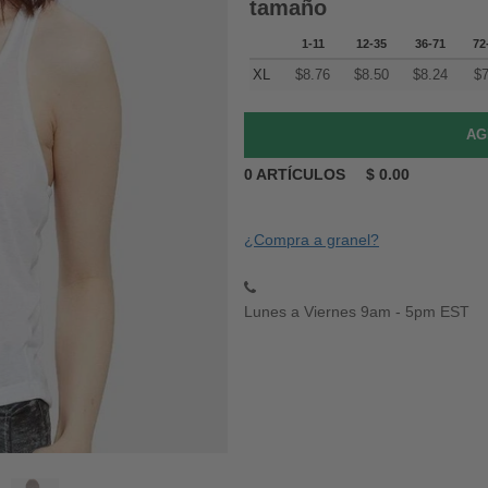
tamaño
1-11
12-35
36-71
72
XL
$
8.76
$
8.50
$
8.24
$
7
0
ARTÍCULOS
$
0.00
¿Compra a granel?
Lunes a Viernes 9am - 5pm EST