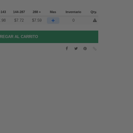
-143
144-287
288 +
Mas
Inventario
Qty.
+
.98
$
7.72
$
7.59
0