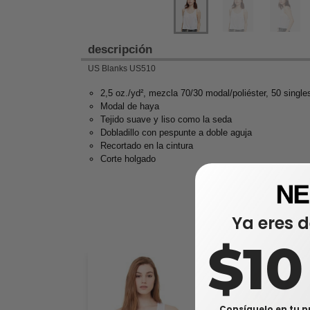
descripción
US Blanks US510
2,5 oz./yd², mezcla 70/30 modal/poliéster, 50 single
Modal de haya
Tejido suave y liso como la seda
Dobladillo con pespunte a doble aguja
Recortado en la cintura
Corte holgado
Ya eres d
$1
Consíguelo en tu p