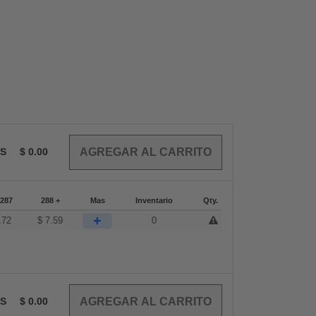
OS
$
0.00
-287
288 +
Mas
Inventario
Qty.
+
.72
$
7.59
0
OS
$
0.00