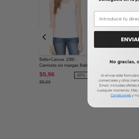
ENVIA
Bella+Canvas 1080 -
Bella+Canvas 6004 - L
No gracias, 
Camiseta sin mangas Baby
remera favorita
Rib
$5,96
$5,02
-38%
Al enviar este formular
comerciales y otros men
$9,60
Email, incluidas ofertas
cualquier momento. Más 
Condiciones
y nu