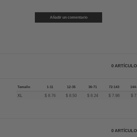
Añadir un comentario
0
ARTÍCUL
Tamaño
1-11
12-35
36-71
72-143
144
XL
$
8.76
$
8.50
$
8.24
$
7.98
$
7
0
ARTÍCUL