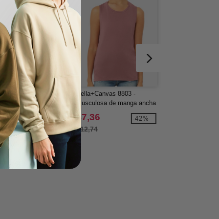
a+Canvas 8430 -
Bella+Canvas 8803 -
Bella+Canvas 888
ulosa Triblend
Musculosa de manga ancha
Musculosa suelta
rback
,96
$7,36
$9,30
-39%
-42%
8
$12,74
$10,54