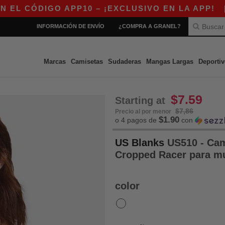
CÓDIGO APP10 – ¡EXCLUSIVO EN LA APP!
|
¡N
INFORMACIÓN DE ENVÍO
¿COMPRA A GRANEL?
Marcas
Camisetas
Sudaderas
Mangas Largas
Deportiv
$7.59
Starting at
$7,86
Precio al por menor
$1.90
o 4 pagos de
con
US Blanks
US510 - Cam
Cropped Racer para m
color