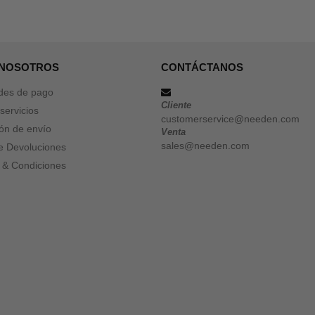
 NOSOTROS
CONTÁCTANOS
des de pago
Cliente
servicios
customerservice@needen.com
ón de envío
Venta
sales@needen.com
de Devoluciones
 & Condiciones