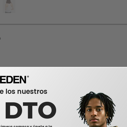
s
e los nuestros
0 DTO
rimera compra y únete a la