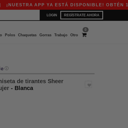
UESTRA APP YA ESTÁ DISPONIBLE! OBTÉN 10$ D
LOGIN
REGÍSTRATE AHORA
0
o
Polos
Chaquetas
Gorras
Trabajo
Otro
ⓘ
iseta de tirantes Sheer
ujer
- Blanca