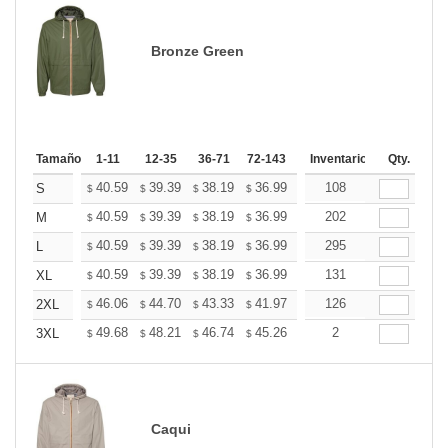
Bronze Green
Tamaño
1-11
12-35
36-71
72-143
144-287
Inventario
288 +
Qty.
Mas
+
40.59
39.39
38.19
36.99
35.78
108
35.18
S
$
$
$
$
$
$
+
40.59
39.39
38.19
36.99
35.78
202
35.18
M
$
$
$
$
$
$
+
40.59
39.39
38.19
36.99
35.78
295
35.18
L
$
$
$
$
$
$
+
40.59
39.39
38.19
36.99
35.78
131
35.18
XL
$
$
$
$
$
$
+
46.06
44.70
43.33
41.97
40.60
126
39.92
2XL
$
$
$
$
$
$
+
49.68
48.21
46.74
45.26
43.79
2
43.06
3XL
$
$
$
$
$
$
Caqui