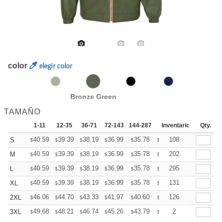
color
elegir color
Bronze Green
TAMAÑO
1-11
12-35
36-71
72-143
144-287
288 +
Inventario
Mas
Qty.
+
40.59
39.39
38.19
36.99
35.78
35.18
108
S
$
$
$
$
$
$
+
40.59
39.39
38.19
36.99
35.78
35.18
202
M
$
$
$
$
$
$
+
40.59
39.39
38.19
36.99
35.78
35.18
295
L
$
$
$
$
$
$
+
40.59
39.39
38.19
36.99
35.78
35.18
131
XL
$
$
$
$
$
$
+
46.06
44.70
43.33
41.97
40.60
39.92
126
2XL
$
$
$
$
$
$
+
49.68
48.21
46.74
45.26
43.79
43.06
2
3XL
$
$
$
$
$
$