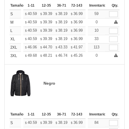
Tamaño
1-11
12-35
36-71
72-143
144-287
Inventario
288 +
Qty.
Mas
+
40.59
39.39
38.19
36.99
35.78
59
35.18
S
$
$
$
$
$
$
+
40.59
39.39
38.19
36.99
35.78
0
35.18
M
$
$
$
$
$
$
+
40.59
39.39
38.19
36.99
35.78
10
35.18
L
$
$
$
$
$
$
+
40.59
39.39
38.19
36.99
35.78
33
35.18
XL
$
$
$
$
$
$
+
46.06
44.70
43.33
41.97
40.60
113
39.92
2XL
$
$
$
$
$
$
+
49.68
48.21
46.74
45.26
43.79
0
43.06
3XL
$
$
$
$
$
$
Negro
Tamaño
1-11
12-35
36-71
72-143
144-287
Inventario
288 +
Qty.
Mas
+
40.59
39.39
38.19
36.99
35.78
84
35.18
S
$
$
$
$
$
$