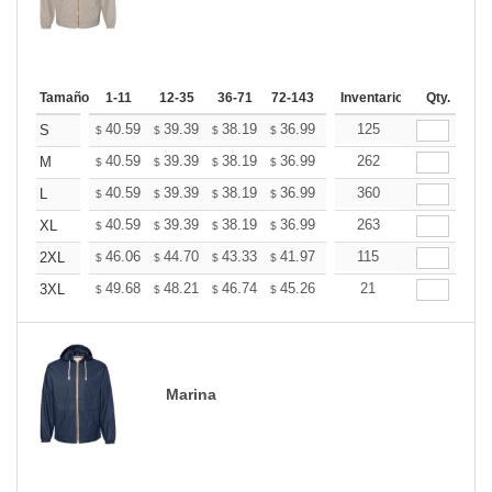
Tamaño
1-11
12-35
36-71
72-143
144-287
Inventario
288 +
Qty.
Mas
+
40.59
39.39
38.19
36.99
35.78
125
35.18
S
$
$
$
$
$
$
+
40.59
39.39
38.19
36.99
35.78
262
35.18
M
$
$
$
$
$
$
+
40.59
39.39
38.19
36.99
35.78
360
35.18
L
$
$
$
$
$
$
+
40.59
39.39
38.19
36.99
35.78
263
35.18
XL
$
$
$
$
$
$
+
46.06
44.70
43.33
41.97
40.60
115
39.92
2XL
$
$
$
$
$
$
+
49.68
48.21
46.74
45.26
43.79
21
43.06
3XL
$
$
$
$
$
$
Marina