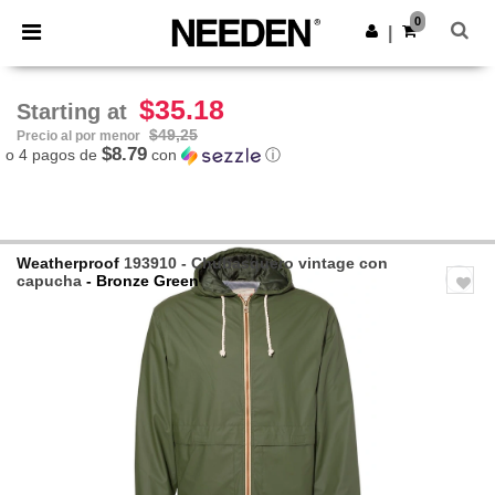
×
App de Needen
0
Descargar app
|
¡Mejores precios en app!
$35.18
Starting at
$49,25
Precio al por menor
$8.79
o 4 pagos de
con
ⓘ
Weatherproof
193910 - Chubasquero vintage con
capucha
- Bronze Green
Previous
Next