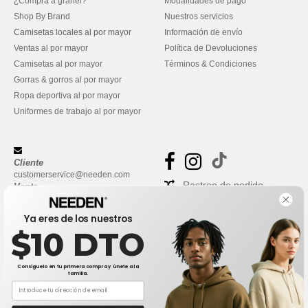
¿Compra a granel?
Modalidades de pago
Shop By Brand
Nuestros servicios
Camisetas locales al por mayor
Información de envío
Ventas al por mayor
Política de Devoluciones
Camisetas al por mayor
Términos & Condiciones
Gorras & gorros al por mayor
Ropa deportiva al por mayor
Uniformes de trabajo al por mayor
Cliente
customerservice@needen.com
Rastreo de pedido
Venta
sales@needen.com
Preguntas frecuentes
Ya eres de los nuestros
$10 DTO
Consíguelo en tu primera compra y únete a la
familia.