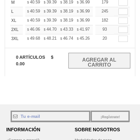
+
40.59
39.39
38.19
36.99
35.78
179
35.18
M
$
$
$
$
$
$
+
40.59
39.39
38.19
36.99
35.78
245
35.18
L
$
$
$
$
$
$
+
40.59
39.39
38.19
36.99
35.78
182
35.18
XL
$
$
$
$
$
$
+
46.06
44.70
43.33
41.97
40.60
93
39.92
2XL
$
$
$
$
$
$
+
49.68
48.21
46.74
45.26
43.79
20
43.06
3XL
$
$
$
$
$
$
0
ARTÍCULOS
$
0.00
¡Regístrate!
INFORMACIÓN
SOBRE NOSOTROS